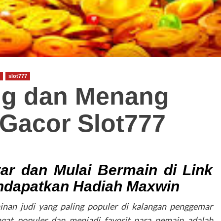
slot777
ng dan Menang
 Gacor Slot777
ftar dan Mulai Bermain di Link
ndapatkan Hadiah Maxwin
ainan judi yang paling populer di kalangan penggemar
angat populer dan menjadi favorit para pemain adalah