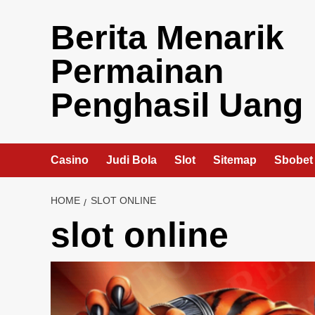
Skip
to
Berita Menarik
content
Permainan
Penghasil Uang
Casino
Judi Bola
Slot
Sitemap
Sbobet
HOME
SLOT ONLINE
slot online