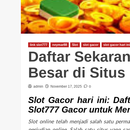
link slot777
neymar88
Slot
slot gacor
slot gacor hari ini
Daftar Sekara
Besar di Situs
0
admin
November 17, 2025
Slot Gacor hari ini: Da
Slot777 Gacor untuk Me
Slot online telah menjadi salah satu perm
perjudian online. Salah satu situs yang s