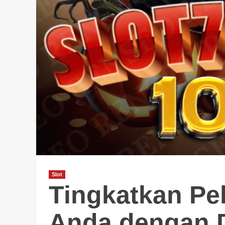
Slot
Tingkatkan P
Anda dengan 