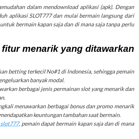
 kemudahan dalam mendownload aplikasi (apk). Dengan
uh aplikasi SLOT777 dan mulai bermain langsung dari
ntuk bermain kapan saja dan di mana saja tanpa perlu
 fitur menarik yang ditawarkan
n betting terkecil No#1 di Indonesia, sehingga pemain
engeluarkan banyak modal.
arkan berbagai jenis permainan slot yang menarik dan
an.
ngkali menawarkan berbagai bonus dan promo menarik
t mendapatkan keuntungan tambahan saat bermain.
slot777
, pemain dapat bermain kapan saja dan di mana