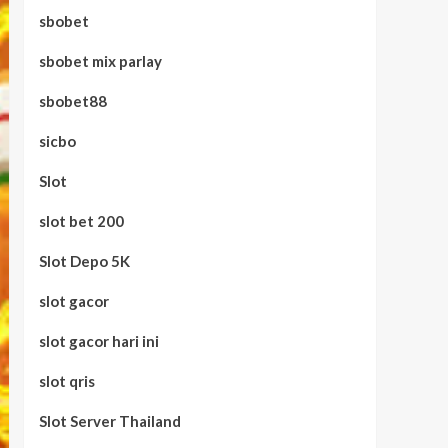
sbobet
sbobet mix parlay
sbobet88
sicbo
Slot
slot bet 200
Slot Depo 5K
slot gacor
slot gacor hari ini
slot qris
Slot Server Thailand