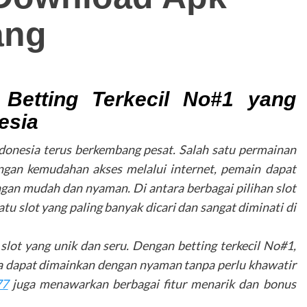
ang
Betting Terkecil No#1 yang
esia
ndonesia terus berkembang pesat. Salah satu permainan
engan kemudahan akses melalui internet, pemain dapat
gan mudah dan nyaman. Di antara berbagai pilihan slot
tu slot yang paling banyak dicari dan sangat diminati di
t yang unik dan seru. Dengan betting terkecil No#1,
na dapat dimainkan dengan nyaman tanpa perlu khawatir
77
juga menawarkan berbagai fitur menarik dan bonus