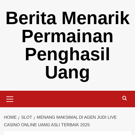
Skip
Berita Menarik
to
content
Permainan
Penghasil
Uang
Primary
Menu
HOME
SLOT
MENANG MAKSIMAL DI AGEN JUDI LIVE
CASINO ONLINE UANG ASLI TERBAIK 2025