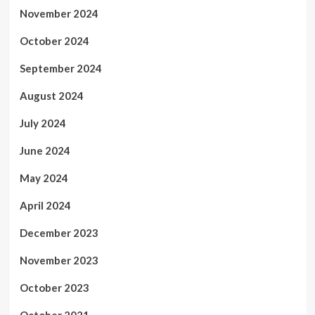
November 2024
October 2024
September 2024
August 2024
July 2024
June 2024
May 2024
April 2024
December 2023
November 2023
October 2023