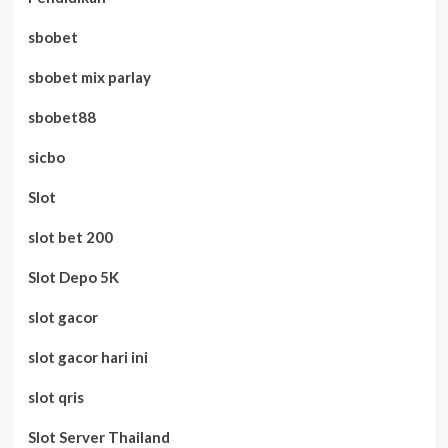
sbobet
sbobet mix parlay
sbobet88
sicbo
Slot
slot bet 200
Slot Depo 5K
slot gacor
slot gacor hari ini
slot qris
Slot Server Thailand