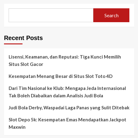
Search
Recent Posts
Lisensi, Keamanan, dan Reputasi: Tiga Kunci Memilih
Situs Slot Gacor
Kesempatan Menang Besar di Situs Slot Toto 4D
Dari Tim Nasional ke Klub: Mengapa Jeda Internasional
Tak Boleh Diabaikan dalam Analisis Judi Bola
Judi Bola Derby, Waspadai Laga Panas yang Sulit Ditebak
Slot Depo 5k: Kesempatan Emas Mendapatkan Jackpot
Maxwin