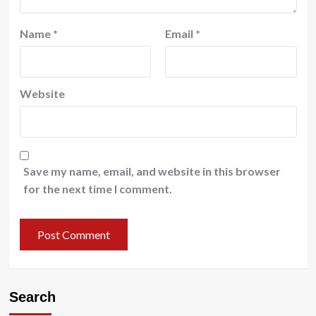
Name
*
Email
*
Website
Save my name, email, and website in this browser
for the next time I comment.
Search