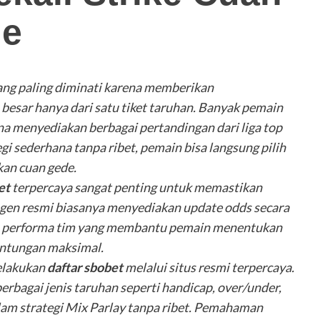
de
yang paling diminati karena memberikan
besar hanya dari satu tiket taruhan. Banyak pemain
a menyediakan berbagai pertandingan dari liga top
i sederhana tanpa ribet, pemain bisa langsung pilih
kan cuan gede.
et
terpercaya sangat penting untuk memastikan
gen resmi biasanya menyediakan update odds secara
isis performa tim yang membantu pemain menentukan
untungan maksimal.
elakukan
daftar sbobet
melalui situs resmi terpercaya.
erbagai jenis taruhan seperti handicap, over/under,
lam strategi Mix Parlay tanpa ribet. Pemahaman