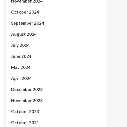
November 2024
October 2024
September 2024
August 2024
July 2024
June 2024
May 2024
April 2024
December 2023
November 2023
October 2023
October 2021