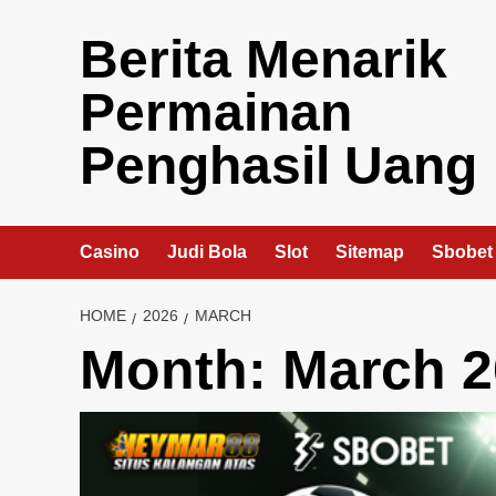
Skip
to
Berita Menarik
content
Permainan
Penghasil Uang
Casino
Judi Bola
Slot
Sitemap
Sbobet
HOME
2026
MARCH
Month:
March 2