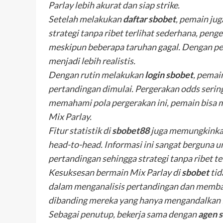
Parlay lebih akurat dan siap strike.
Setelah melakukan
daftar sbobet
, pemain ju
strategi tanpa ribet terlihat sederhana, pen
meskipun beberapa taruhan gagal. Dengan pe
menjadi lebih realistis.
Dengan rutin melakukan
login sbobet
, pema
pertandingan dimulai. Pergerakan odds serin
memahami pola pergerakan ini, pemain bisa
Mix Parlay.
Fitur statistik di
sbobet88
juga memungkinkan
head-to-head. Informasi ini sangat berguna u
pertandingan sehingga strategi tanpa ribet t
Kesuksesan bermain Mix Parlay di
sbobet
tid
dalam menganalisis pertandingan dan membaca
dibanding mereka yang hanya mengandalkan f
Sebagai penutup, bekerja sama dengan
agen 