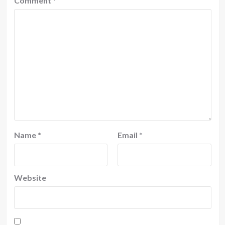
Comment
*
Name
*
Email
*
Website