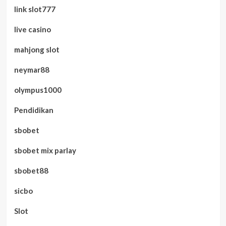
link slot777
live casino
mahjong slot
neymar88
olympus1000
Pendidikan
sbobet
sbobet mix parlay
sbobet88
sicbo
Slot