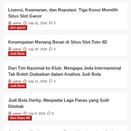
Lisensi, Keamanan, dan Reputasi: Tiga Kunci Memilih
Situs Slot Gacor
admin
July 31, 2026
0
slot gacor
Kesempatan Menang Besar di Situs Slot Toto 4D
admin
July 28, 2026
0
Judi Bola
Dari Tim Nasional ke Klub: Mengapa Jeda Internasional
Tak Boleh Diabaikan dalam Analisis Judi Bola
admin
July 21, 2026
0
Judi Bola
Judi Bola Derby, Waspadai Laga Panas yang Sulit
Ditebak
admin
July 8, 2026
0
Slot Depo 5K