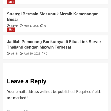
Slot
Strategi Bermain Slot untuk Meraih Kemenangan
Besar
admin
May 1, 2026
0
Slot
Jadilah Pemenang Berikutnya di Situs Link Server
Thailand dengan Maxwin Terbesar
admin
April 30, 2026
0
Leave a Reply
Your email address will not be published.
Required fields
are marked
*