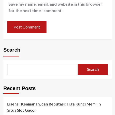
Save my name, email, and website in this browser
for the next time I comment.
Search
Search
Recent Posts
Lisensi, Keamanan, dan Reputasi: Tiga Kunci Memilih
Situs Slot Gacor