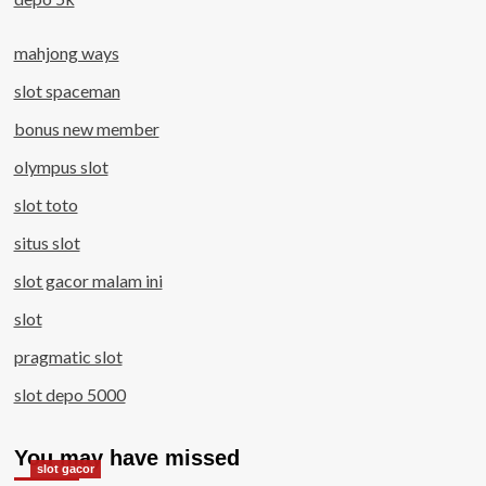
mahjong ways
slot spaceman
bonus new member
olympus slot
slot toto
situs slot
slot gacor malam ini
slot
pragmatic slot
slot depo 5000
You may have missed
slot gacor