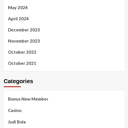
May 2024
April 2024
December 2023
November 2023
October 2023
October 2021
Categories
Bonus New Member
Casino
Judi Bola