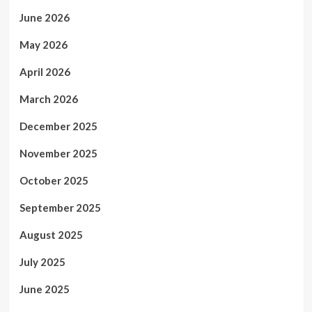
June 2026
May 2026
April 2026
March 2026
December 2025
November 2025
October 2025
September 2025
August 2025
July 2025
June 2025