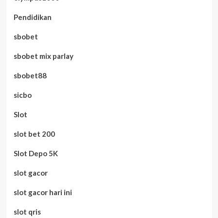
Pendidikan
sbobet
sbobet mix parlay
sbobet88
sicbo
Slot
slot bet 200
Slot Depo 5K
slot gacor
slot gacor hari ini
slot qris