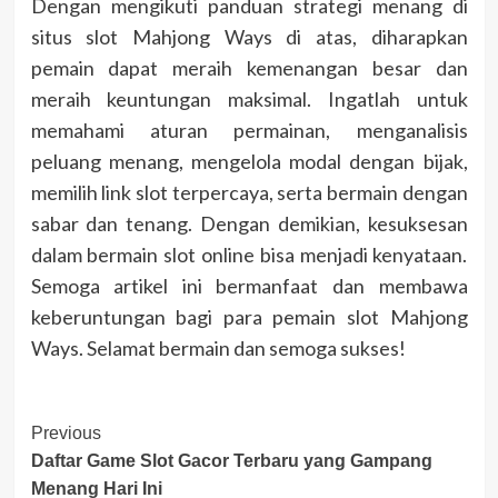
Dengan mengikuti panduan strategi menang di
situs slot Mahjong Ways di atas, diharapkan
pemain dapat meraih kemenangan besar dan
meraih keuntungan maksimal. Ingatlah untuk
memahami aturan permainan, menganalisis
peluang menang, mengelola modal dengan bijak,
memilih link slot terpercaya, serta bermain dengan
sabar dan tenang. Dengan demikian, kesuksesan
dalam bermain slot online bisa menjadi kenyataan.
Semoga artikel ini bermanfaat dan membawa
keberuntungan bagi para pemain slot Mahjong
Ways. Selamat bermain dan semoga sukses!
Post
Previous
Daftar Game Slot Gacor Terbaru yang Gampang
Navigation
Menang Hari Ini