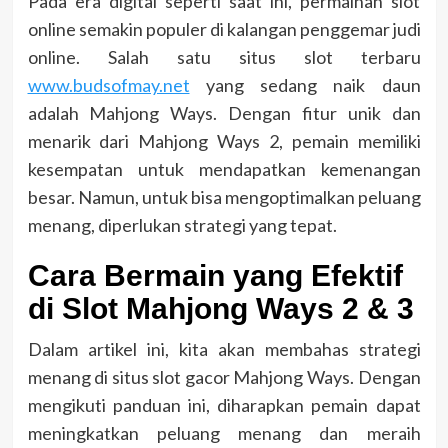
Pada era digital seperti saat ini, permainan slot
online semakin populer di kalangan penggemar judi
online. Salah satu situs slot terbaru
www.budsofmay.net
yang sedang naik daun
adalah Mahjong Ways. Dengan fitur unik dan
menarik dari Mahjong Ways 2, pemain memiliki
kesempatan untuk mendapatkan kemenangan
besar. Namun, untuk bisa mengoptimalkan peluang
menang, diperlukan strategi yang tepat.
Cara Bermain yang Efektif
di Slot Mahjong Ways 2 & 3
Dalam artikel ini, kita akan membahas strategi
menang di situs slot gacor Mahjong Ways. Dengan
mengikuti panduan ini, diharapkan pemain dapat
meningkatkan peluang menang dan meraih