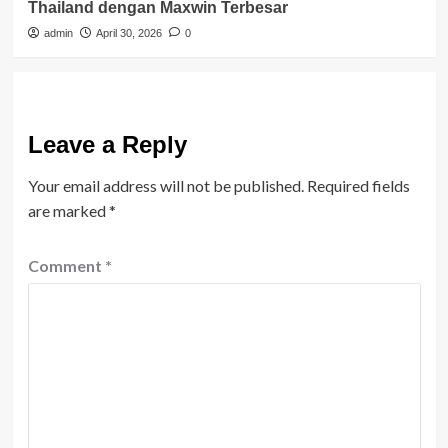
Thailand dengan Maxwin Terbesar
admin
April 30, 2026
0
Leave a Reply
Your email address will not be published.
Required fields
are marked
*
Comment
*