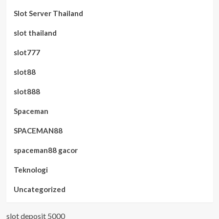
Slot Server Thailand
slot thailand
slot777
slot88
slot888
Spaceman
SPACEMAN88
spaceman88 gacor
Teknologi
Uncategorized
slot deposit 5000