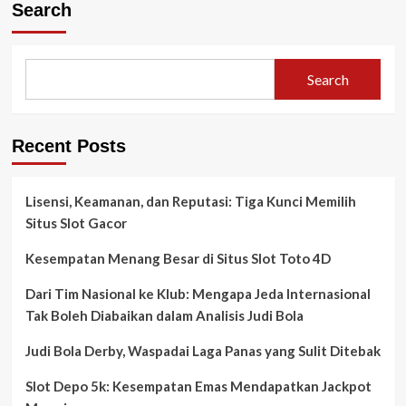
Search
Search
Recent Posts
Lisensi, Keamanan, dan Reputasi: Tiga Kunci Memilih
Situs Slot Gacor
Kesempatan Menang Besar di Situs Slot Toto 4D
Dari Tim Nasional ke Klub: Mengapa Jeda Internasional
Tak Boleh Diabaikan dalam Analisis Judi Bola
Judi Bola Derby, Waspadai Laga Panas yang Sulit Ditebak
Slot Depo 5k: Kesempatan Emas Mendapatkan Jackpot