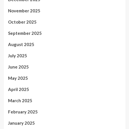
November 2025
October 2025
September 2025
August 2025
July 2025
June 2025
May 2025
April 2025
March 2025
February 2025
January 2025