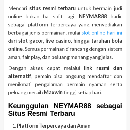
Mencari
situs resmi terbaru
untuk bermain judi
online bukan hal sulit lagi.
NEYMAR88
hadir
sebagai platform terpercaya yang menyediakan
berbagai jenis permainan, mulai
slot online hari ini
dari
slot gacor, live casino, hingga taruhan bola
online
. Semua permainan dirancang dengan sistem
aman, fair play, dan peluang menang yang jelas.
Dengan akses cepat melalui
link resmi dan
alternatif
, pemain bisa langsung mendaftar dan
menikmati pengalaman bermain nyaman serta
peluang meraih
Maxwin
tinggi setiap hari.
Keunggulan NEYMAR88 sebagai
Situs Resmi Terbaru
Platform Terpercaya dan Aman