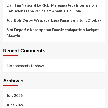
Dari Tim Nasional ke Klub: Mengapa Jeda Internasional
Tak Boleh Diabaikan dalam Analisis Judi Bola
Judi Bola Derby, Waspadai Laga Panas yang Sulit Ditebak
Slot Depo 5k: Kesempatan Emas Mendapatkan Jackpot
Maxwin
Recent Comments
No comments to show.
Archives
July 2026
June 2026