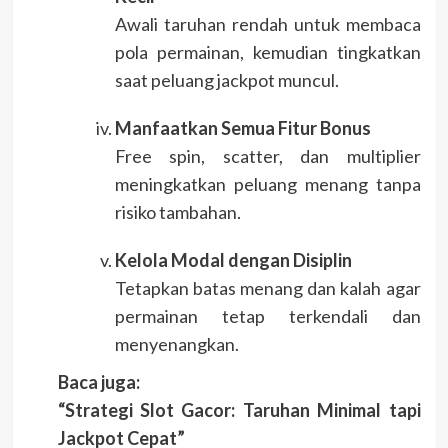
Awali taruhan rendah untuk membaca
pola permainan, kemudian tingkatkan
saat peluang jackpot muncul.
Manfaatkan Semua Fitur Bonus
Free spin, scatter, dan multiplier
meningkatkan peluang menang tanpa
risiko tambahan.
Kelola Modal dengan Disiplin
Tetapkan batas menang dan kalah agar
permainan tetap terkendali dan
menyenangkan.
Baca juga:
“Strategi Slot Gacor: Taruhan Minimal tapi
Jackpot Cepat”