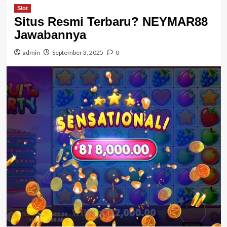
Slot
Situs Resmi Terbaru? NEYMAR88
Jawabannya
admin
September 3, 2025
0