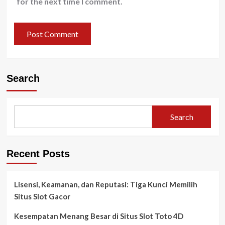
for the next time I comment.
Search
Search
Recent Posts
Lisensi, Keamanan, dan Reputasi: Tiga Kunci Memilih
Situs Slot Gacor
Kesempatan Menang Besar di Situs Slot Toto 4D