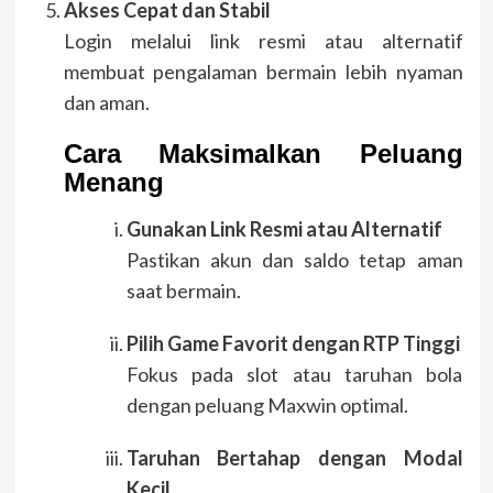
Akses Cepat dan Stabil
Login melalui link resmi atau alternatif
membuat pengalaman bermain lebih nyaman
dan aman.
Cara Maksimalkan Peluang
Menang
Gunakan Link Resmi atau Alternatif
Pastikan akun dan saldo tetap aman
saat bermain.
Pilih Game Favorit dengan RTP Tinggi
Fokus pada slot atau taruhan bola
dengan peluang Maxwin optimal.
Taruhan Bertahap dengan Modal
Kecil