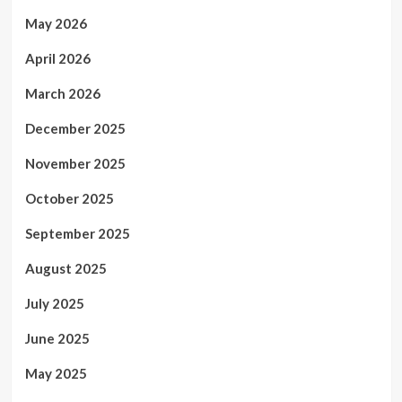
May 2026
April 2026
March 2026
December 2025
November 2025
October 2025
September 2025
August 2025
July 2025
June 2025
May 2025