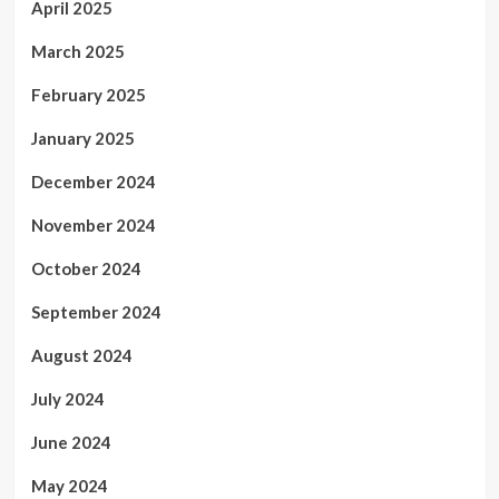
April 2025
March 2025
February 2025
January 2025
December 2024
November 2024
October 2024
September 2024
August 2024
July 2024
June 2024
May 2024