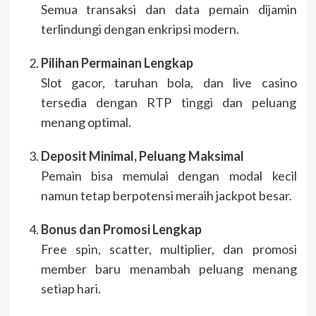
Semua transaksi dan data pemain dijamin
terlindungi dengan enkripsi modern.
Pilihan Permainan Lengkap
Slot gacor, taruhan bola, dan live casino
tersedia dengan RTP tinggi dan peluang
menang optimal.
Deposit Minimal, Peluang Maksimal
Pemain bisa memulai dengan modal kecil
namun tetap berpotensi meraih jackpot besar.
Bonus dan Promosi Lengkap
Free spin, scatter, multiplier, dan promosi
member baru menambah peluang menang
setiap hari.