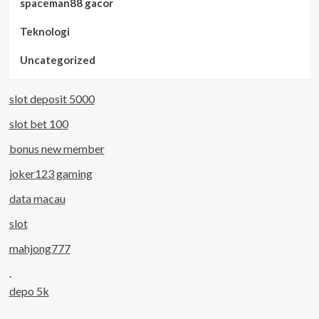
spaceman88 gacor
Teknologi
Uncategorized
slot deposit 5000
slot bet 100
bonus new member
joker123 gaming
data macau
slot
mahjong777
.
depo 5k