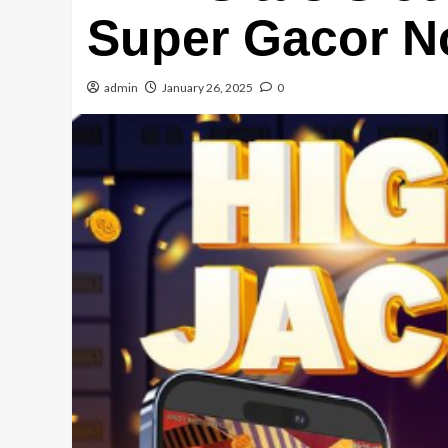
Super Gacor N
admin
January 26, 2025
0