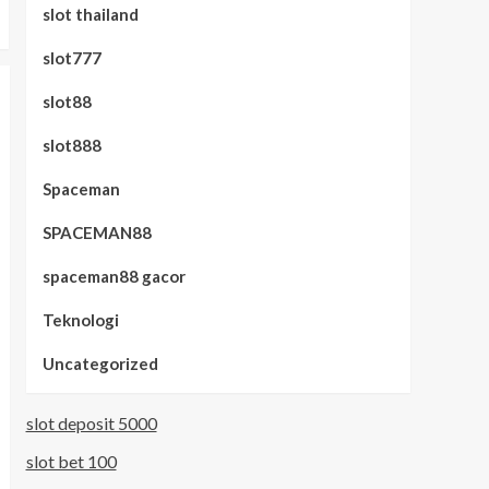
slot thailand
slot777
slot88
slot888
Spaceman
SPACEMAN88
spaceman88 gacor
Teknologi
Uncategorized
slot deposit 5000
slot bet 100