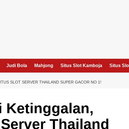
Judi Bola
Mahjong
Situs Slot Kamboja
Situs Slo
SITUS SLOT SERVER THAILAND SUPER GACOR NO 1!
 Ketinggalan,
 Server Thailand