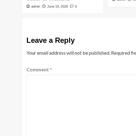
admin
June 19, 2026
0
Leave a Reply
Your email address will not be published.
Required fi
Comment
*