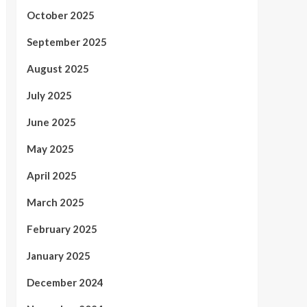
October 2025
September 2025
August 2025
July 2025
June 2025
May 2025
April 2025
March 2025
February 2025
January 2025
December 2024