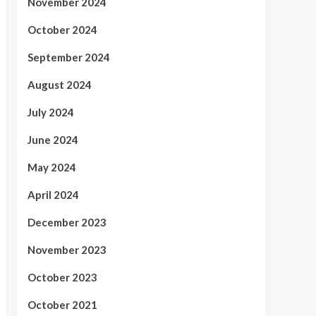
November 2024
October 2024
September 2024
August 2024
July 2024
June 2024
May 2024
April 2024
December 2023
November 2023
October 2023
October 2021