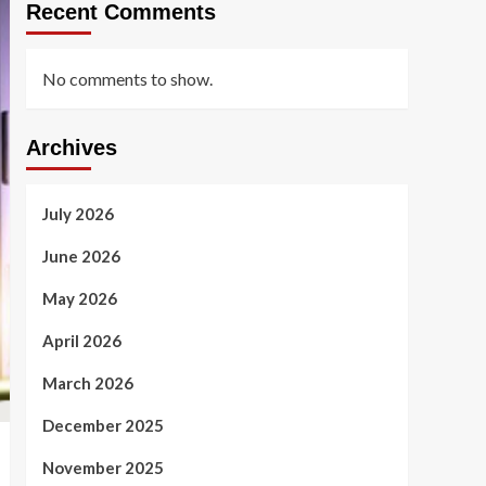
Recent Comments
No comments to show.
Archives
July 2026
June 2026
May 2026
April 2026
March 2026
December 2025
November 2025