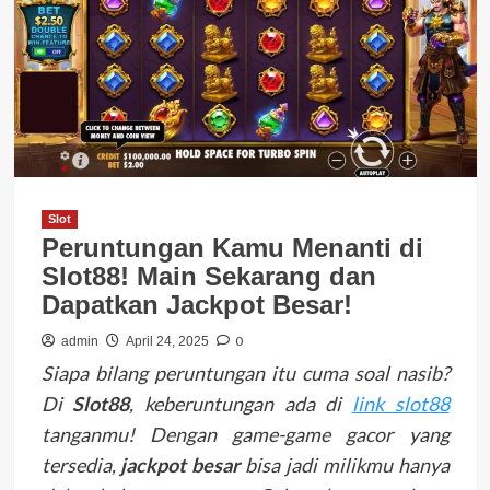
Slot
Peruntungan Kamu Menanti di
Slot88! Main Sekarang dan
Dapatkan Jackpot Besar!
0
admin
April 24, 2025
Siapa bilang peruntungan itu cuma soal nasib?
Di
Slot88
, keberuntungan ada di
link slot88
tanganmu! Dengan game-game gacor yang
tersedia,
jackpot besar
bisa jadi milikmu hanya