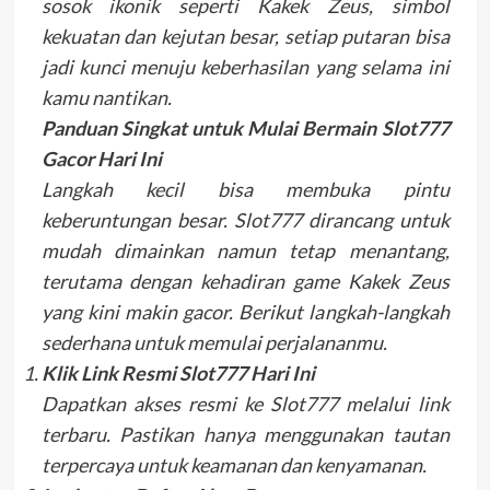
sosok ikonik seperti Kakek Zeus, simbol
kekuatan dan kejutan besar, setiap putaran bisa
jadi kunci menuju keberhasilan yang selama ini
kamu nantikan.
Panduan Singkat untuk Mulai Bermain Slot777
Gacor Hari Ini
Langkah kecil bisa membuka pintu
keberuntungan besar. Slot777 dirancang untuk
mudah dimainkan namun tetap menantang,
terutama dengan kehadiran game Kakek Zeus
yang kini makin gacor. Berikut langkah-langkah
sederhana untuk memulai perjalananmu.
Klik Link Resmi Slot777 Hari Ini
Dapatkan akses resmi ke Slot777 melalui link
terbaru. Pastikan hanya menggunakan tautan
terpercaya untuk keamanan dan kenyamanan.