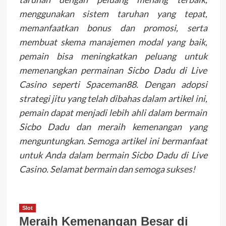
menggunakan sistem taruhan yang tepat,
memanfaatkan bonus dan promosi, serta
membuat skema manajemen modal yang baik,
pemain bisa meningkatkan peluang untuk
memenangkan permainan Sicbo Dadu di Live
Casino seperti Spaceman88. Dengan adopsi
strategi jitu yang telah dibahas dalam artikel ini,
pemain dapat menjadi lebih ahli dalam bermain
Sicbo Dadu dan meraih kemenangan yang
menguntungkan. Semoga artikel ini bermanfaat
untuk Anda dalam bermain Sicbo Dadu di Live
Casino. Selamat bermain dan semoga sukses!
Slot
Meraih Kemenangan Besar di