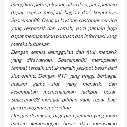
mengikuti petunjuk yang diberikan, para pemain
dapat segera menjadi bagian dari komunitas
Spaceman88. Dengan layanan customer service
yang responsif dan ramah, para pemain juga
dapat mendapatkan bantuan dan informasi yang
mereka butuhkan.
Dengan semua keunggulan dan fitur menarik
yang ditawarkan, Spaceman88 merupakan
tempat terbaik untuk meraih jackpot besar dari
slot online. Dengan RTP yang tinggi, berbagai
macam game slot yang menarik, dan
kesempatan memenangkan jackpot besar,
Spaceman88 menjadi pilihan yang tepat bagi
para penggemar judi online.
Dengan demikian, bagi para pemain yang ingin
meraih kemenangan besar dan merasakan