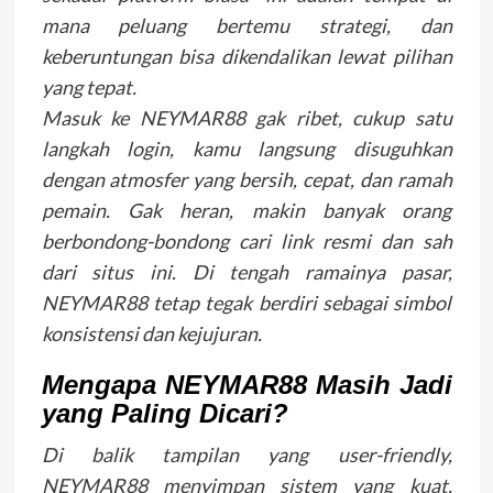
mana peluang bertemu strategi, dan
keberuntungan bisa dikendalikan lewat pilihan
yang tepat.
Masuk ke NEYMAR88 gak ribet, cukup satu
langkah login, kamu langsung disuguhkan
dengan atmosfer yang bersih, cepat, dan ramah
pemain. Gak heran, makin banyak orang
berbondong-bondong cari link resmi dan sah
dari situs ini. Di tengah ramainya pasar,
NEYMAR88 tetap tegak berdiri sebagai simbol
konsistensi dan kejujuran.
Mengapa NEYMAR88 Masih Jadi
yang Paling Dicari?
Di balik tampilan yang user-friendly,
NEYMAR88 menyimpan sistem yang kuat,