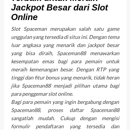
Jackpot Besar dari Slot
Online
Slot Spaceman merupakan salah satu game
unggulan yang tersedia di situs ini. Dengan tema
luar angkasa yang menarik dan jackpot besar
yang bisa diraih, Spaceman88 menawarkan
kesempatan emas bagi para pemain untuk
meraih kemenangan besar. Dengan RTP yang
tinggi dan fitur bonus yang menarik, tidak heran
jika Spaceman88 menjadi pilihan utama bagi
para penggemar slot online.
Bagi para pemain yang ingin bergabung dengan
Spaceman88, proses daftar Spaceman88
sangatlah mudah. Cukup dengan mengisi
formulir pendaftaran yang tersedia dan