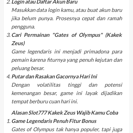
Login atau Daftar Akun Baru
Masukkan data login kamu, atau buat akun baru
jika belum punya. Prosesnya cepat dan ramah
pengguna.
Cari Permainan "Gates of Olympus" (Kakek
Zeus)
Game legendaris ini menjadi primadona para
pemain karena fiturnya yang penuh kejutan dan
peluang besar.
Putar dan Rasakan Gacornya Hari Ini
Dengan volatilitas tinggi dan potensi
kemenangan besar, game ini layak dijadikan
tempat berburu cuan hari ini.
Alasan Slot777 Kakek Zeus Wajib Kamu Coba
Game Legendaris Penuh Fitur Bonus
Gates of Olympus tak hanya populer, tapi juga