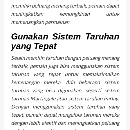
memiliki peluang menang terbaik, pemain dapat
meningkatkan kemungkinan untuk
memenangkan permainan.
Gunakan Sistem Taruhan
yang Tepat
Selain memilih taruhan dengan peluang menang
terbaik, pemain juga bisa menggunakan sistem
taruhan yang tepat untuk memaksimalkan
kemenangan mereka. Ada beberapa sistem
taruhan yang bisa digunakan, seperti sistem
taruhan Martingale atau sistem taruhan Parlay.
Dengan menggunakan sistem taruhan yang
tepat, pemain dapat mengelola taruhan mereka
dengan lebih efektif dan meningkatkan peluang