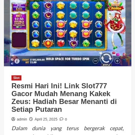
Slot
Resmi Hari Ini! Link Slot777
Gacor Mudah Menang Kakek
Zeus: Hadiah Besar Menanti di
Setiap Putaran
0
admin
April 25, 2025
Dalam dunia yang terus bergerak cepat,