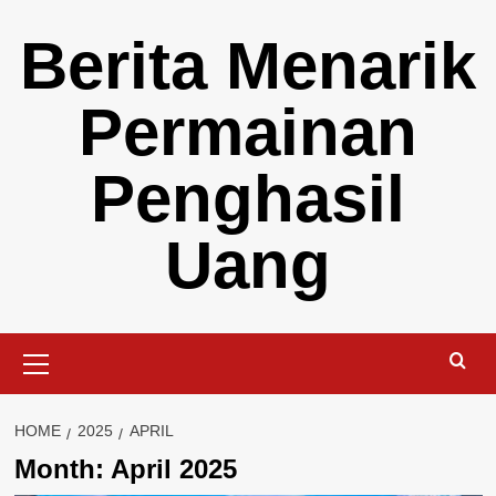
Skip
Berita Menarik
to
content
Permainan
Penghasil
Uang
Primary
Menu
HOME
2025
APRIL
Month:
April 2025