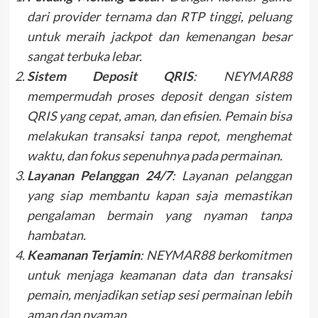
dari provider ternama dan RTP tinggi, peluang
untuk meraih jackpot dan kemenangan besar
sangat terbuka lebar.
Sistem Deposit QRIS
: NEYMAR88
mempermudah proses deposit dengan sistem
QRIS yang cepat, aman, dan efisien. Pemain bisa
melakukan transaksi tanpa repot, menghemat
waktu, dan fokus sepenuhnya pada permainan.
Layanan Pelanggan 24/7
: Layanan pelanggan
yang siap membantu kapan saja memastikan
pengalaman bermain yang nyaman tanpa
hambatan.
Keamanan Terjamin
: NEYMAR88 berkomitmen
untuk menjaga keamanan data dan transaksi
pemain, menjadikan setiap sesi permainan lebih
aman dan nyaman.