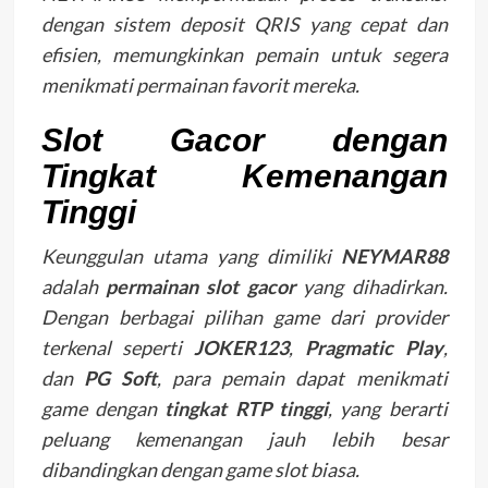
dengan sistem deposit QRIS yang cepat dan
efisien, memungkinkan pemain untuk segera
menikmati permainan favorit mereka.
Slot Gacor dengan
Tingkat Kemenangan
Tinggi
Keunggulan utama yang dimiliki
NEYMAR88
adalah
permainan slot gacor
yang dihadirkan.
Dengan berbagai pilihan game dari provider
terkenal seperti
JOKER123
,
Pragmatic Play
,
dan
PG Soft
, para pemain dapat menikmati
game dengan
tingkat RTP tinggi
, yang berarti
peluang kemenangan jauh lebih besar
dibandingkan dengan game slot biasa.