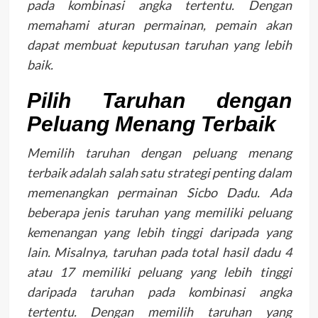
pada kombinasi angka tertentu. Dengan
memahami aturan permainan, pemain akan
dapat membuat keputusan taruhan yang lebih
baik.
Pilih Taruhan dengan
Peluang Menang Terbaik
Memilih taruhan dengan peluang menang
terbaik adalah salah satu strategi penting dalam
memenangkan permainan Sicbo Dadu. Ada
beberapa jenis taruhan yang memiliki peluang
kemenangan yang lebih tinggi daripada yang
lain. Misalnya, taruhan pada total hasil dadu 4
atau 17 memiliki peluang yang lebih tinggi
daripada taruhan pada kombinasi angka
tertentu. Dengan memilih taruhan yang