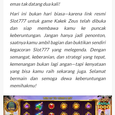
emas tak datang dua kali!
Hari ini bukan hari biasa—karena link resmi
Slot777 untuk game Kakek Zeus telah dibuka
dan siap membawa kamu ke puncak
keberuntungan. Jangan hanya jadi penonton,
saatnya kamu ambil bagian dan buktikan sendiri
kegacoran Slot777 yang melegenda. Dengan
semangat, keberanian, dan strategi yang tepat,
kemenangan bukan lagi angan—tapi kenyataan
yang bisa kamu raih sekarang juga. Selamat
bermain dan semoga dewa keberuntungan
memihakmu!