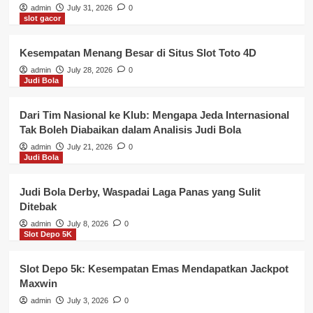
admin
July 31, 2026
0
slot gacor
Kesempatan Menang Besar di Situs Slot Toto 4D
admin
July 28, 2026
0
Judi Bola
Dari Tim Nasional ke Klub: Mengapa Jeda Internasional
Tak Boleh Diabaikan dalam Analisis Judi Bola
admin
July 21, 2026
0
Judi Bola
Judi Bola Derby, Waspadai Laga Panas yang Sulit
Ditebak
admin
July 8, 2026
0
Slot Depo 5K
Slot Depo 5k: Kesempatan Emas Mendapatkan Jackpot
Maxwin
admin
July 3, 2026
0