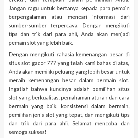
Jangan ragu untuk bertanya kepada para pemain
berpengalaman atau mencari informasi dari
sumber-sumber terpercaya. Dengan mengikuti
tips dan trik dari para ahli, Anda akan menjadi
pemain slot yang lebih baik.
Dengan mengikuti rahasia kemenangan besar di
situs slot gacor 777 yang telah kami bahas di atas,
Anda akan memiliki peluang yang lebih besar untuk
meraih kemenangan besar dalam bermain slot.
Ingatlah bahwa kuncinya adalah pemilihan situs
slot yang berkualitas, pemahaman aturan dan cara
bermain yang baik, konsistensi dalam bermain,
pemilihan jenis slot yang tepat, dan mengikuti tips
dan trik dari para ahli. Selamat mencoba dan
semoga sukses!