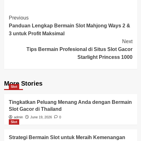
Post
Previous
Panduan Lengkap Bermain Slot Mahjong Ways 2 &
Navigation
3 untuk Profit Maksimal
Next
Tips Bermain Profesional di Situs Slot Gacor
Starlight Princess 1000
More Stories
Slot
Tingkatkan Peluang Menang Anda dengan Bermain
Slot Gacor di Thailand
admin
June 19, 2026
0
Slot
Strategi Bermain Slot untuk Meraih Kemenangan