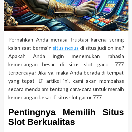
Pernahkah Anda merasa frustasi karena sering
kalah saat bermain
situs nexus
di situs judi online?
Apakah Anda ingin menemukan rahasia
kemenangan besar di situs slot gacor 777
terpercaya? Jika ya, maka Anda berada di tempat
yang tepat. Di artikel ini, kami akan membahas
secara mendalam tentang cara-cara untuk meraih
kemenangan besar di situs slot gacor 777.
Pentingnya Memilih Situs
Slot Berkualitas