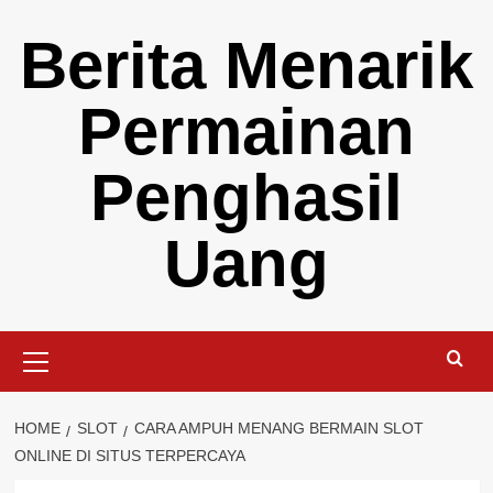
Skip
Berita Menarik
to
content
Permainan
Penghasil
Uang
Primary
Menu
HOME
SLOT
CARA AMPUH MENANG BERMAIN SLOT
ONLINE DI SITUS TERPERCAYA