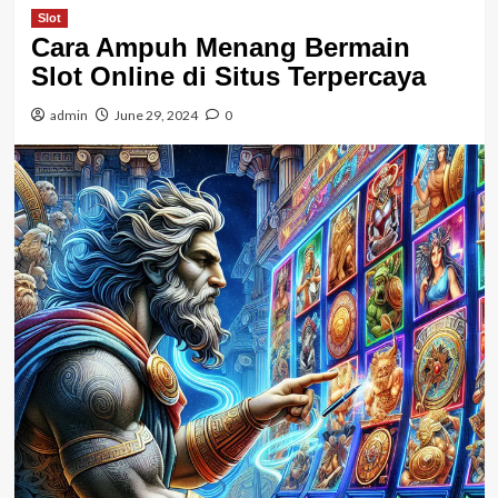
Slot
Cara Ampuh Menang Bermain
Slot Online di Situs Terpercaya
admin
June 29, 2024
0