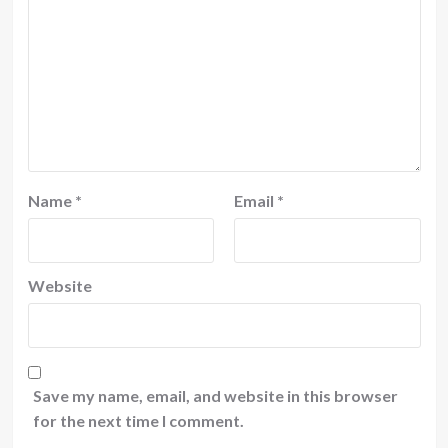
Name
*
Email
*
Website
Save my name, email, and website in this browser
for the next time I comment.