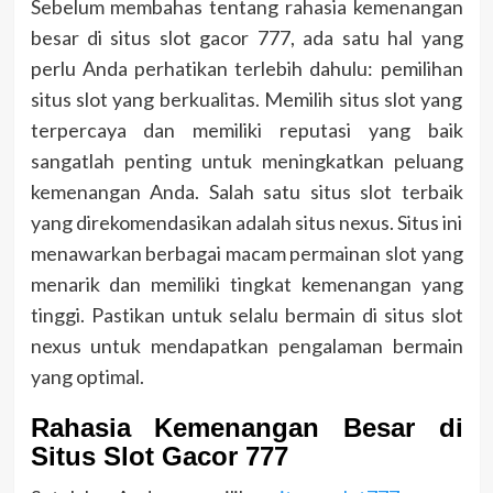
Sebelum membahas tentang rahasia kemenangan
besar di situs slot gacor 777, ada satu hal yang
perlu Anda perhatikan terlebih dahulu: pemilihan
situs slot yang berkualitas. Memilih situs slot yang
terpercaya dan memiliki reputasi yang baik
sangatlah penting untuk meningkatkan peluang
kemenangan Anda. Salah satu situs slot terbaik
yang direkomendasikan adalah situs nexus. Situs ini
menawarkan berbagai macam permainan slot yang
menarik dan memiliki tingkat kemenangan yang
tinggi. Pastikan untuk selalu bermain di situs slot
nexus untuk mendapatkan pengalaman bermain
yang optimal.
Rahasia Kemenangan Besar di
Situs Slot Gacor 777