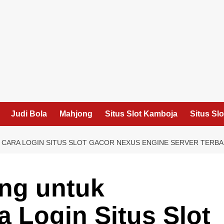
Judi Bola
Mahjong
Situs Slot Kamboja
Situs Slo
CARA LOGIN SITUS SLOT GACOR NEXUS ENGINE SERVER TERB
ng untuk
 Login Situs Slot