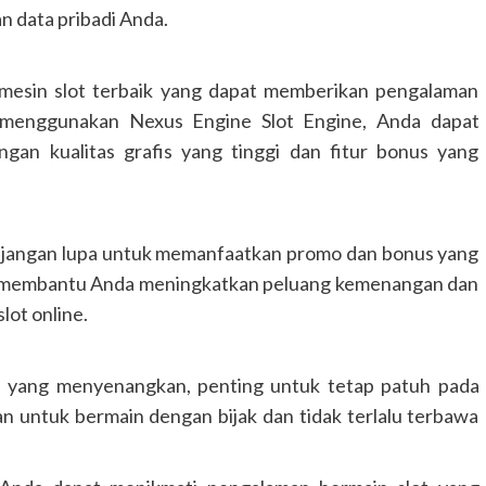
 data pribadi Anda.
 mesin slot terbaik yang dapat memberikan pengalaman
 menggunakan Nexus Engine Slot Engine, Anda dapat
ngan kualitas grafis yang tinggi dan fitur bonus yang
e, jangan lupa untuk memanfaatkan promo dan bonus yang
t membantu Anda meningkatkan peluang kemenangan dan
lot online.
an yang menyenangkan, penting untuk tetap patuh pada
an untuk bermain dengan bijak dan tidak terlalu terbawa