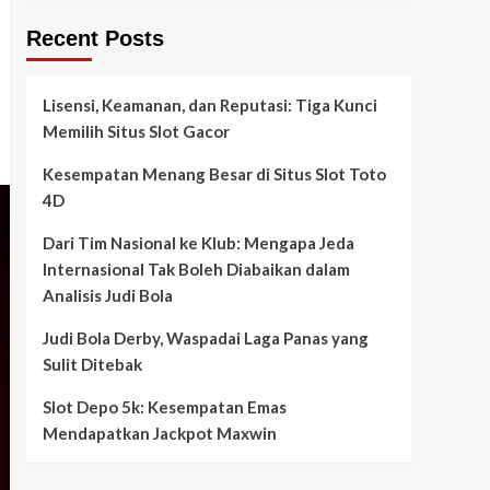
Recent Posts
Lisensi, Keamanan, dan Reputasi: Tiga Kunci
Memilih Situs Slot Gacor
Kesempatan Menang Besar di Situs Slot Toto
4D
Dari Tim Nasional ke Klub: Mengapa Jeda
Internasional Tak Boleh Diabaikan dalam
Analisis Judi Bola
Judi Bola Derby, Waspadai Laga Panas yang
Sulit Ditebak
Slot Depo 5k: Kesempatan Emas
Mendapatkan Jackpot Maxwin