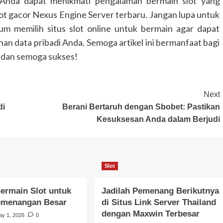
, Anda dapat menikmati pengalaman bermain slot yang
t gacor Nexus Engine Server terbaru. Jangan lupa untuk
lum memilih situs slot online untuk bermain agar dapat
 data pribadi Anda. Semoga artikel ini bermanfaat bagi
n dan semoga sukses!
Next
di
Berani Bertaruh dengan Sbobet: Pastikan
Kesuksesan Anda dalam Berjudi
Slot
Bermain Slot untuk
Jadilah Pemenang Berikutnya
emenangan Besar
di Situs Link Server Thailand
dengan Maxwin Terbesar
ay 1, 2026
0