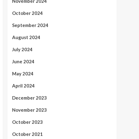
November 2024
October 2024
September 2024
August 2024
July 2024
June 2024
May 2024
April 2024
December 2023
November 2023
October 2023
October 2021