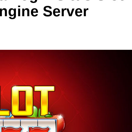
ngine Server