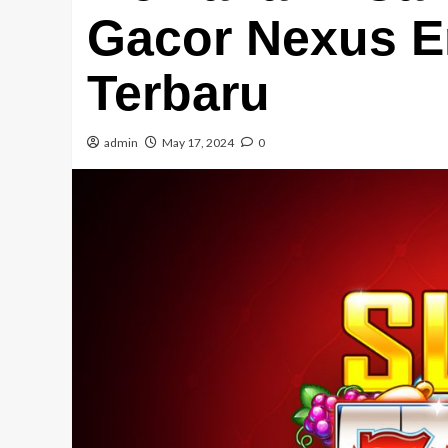
Gacor Nexus E
Terbaru
admin
May 17, 2024
0