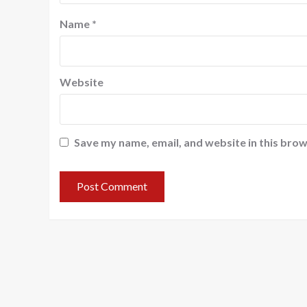
Name
*
Website
Save my name, email, and website in this brow