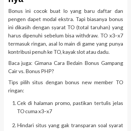
Bonus ini cocok buat lo yang baru daftar dan
pengen dapet modal ekstra. Tapi biasanya bonus
ini dikasih dengan syarat TO (total taruhan) yang
harus dipenuhi sebelum bisa withdraw. TO x3–x7
termasuk ringan, asal lo main di game yang punya
kontribusi penuh ke TO, kayak slot atau dadu.
Baca juga: Gimana Cara Bedain Bonus Gampang
Cair vs. Bonus PHP?
Tips pilih situs dengan bonus new member TO
ringan:
Cek di halaman promo, pastikan tertulis jelas
TO cuma x3–x7
Hindari situs yang gak transparan soal syarat