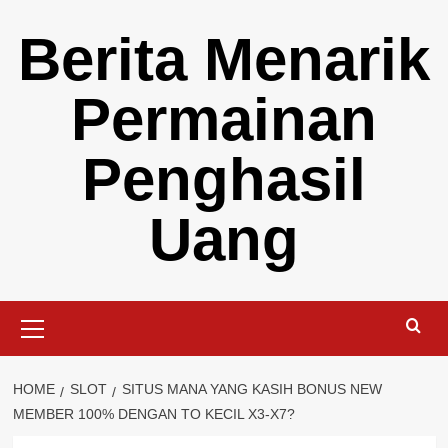
Skip
Berita Menarik
to
content
Permainan
Penghasil
Uang
Primary
Menu
HOME
SLOT
SITUS MANA YANG KASIH BONUS NEW
MEMBER 100% DENGAN TO KECIL X3-X7?