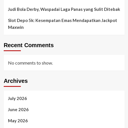
Judi Bola Derby, Waspadai Laga Panas yang Sulit Ditebak
Slot Depo 5k: Kesempatan Emas Mendapatkan Jackpot
Maxwin
Recent Comments
No comments to show.
Archives
July 2026
June 2026
May 2026