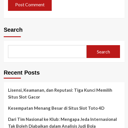
Search
Search
Recent Posts
Lisensi, Keamanan, dan Reputasi: Tiga Kunci Memilih
Situs Slot Gacor
Kesempatan Menang Besar di Situs Slot Toto 4D
Dari Tim Nasional ke Klub: Mengapa Jeda Internasional
Tak Boleh Diabaikan dalam Analisis Judi Bola