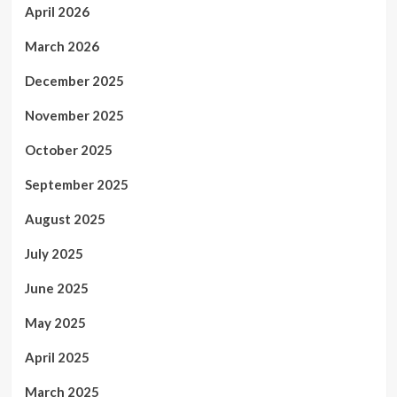
April 2026
March 2026
December 2025
November 2025
October 2025
September 2025
August 2025
July 2025
June 2025
May 2025
April 2025
March 2025