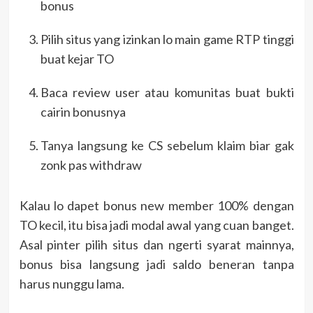
bonus
Pilih situs yang izinkan lo main game RTP tinggi
buat kejar TO
Baca review user atau komunitas buat bukti
cairin bonusnya
Tanya langsung ke CS sebelum klaim biar gak
zonk pas withdraw
Kalau lo dapet bonus new member 100% dengan
TO kecil, itu bisa jadi modal awal yang cuan banget.
Asal pinter pilih situs dan ngerti syarat mainnya,
bonus bisa langsung jadi saldo beneran tanpa
harus nunggu lama.