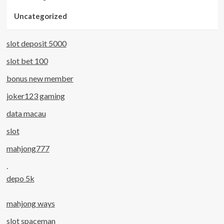
Uncategorized
slot deposit 5000
slot bet 100
bonus new member
joker123 gaming
data macau
slot
mahjong777
.
depo 5k
mahjong ways
slot spaceman