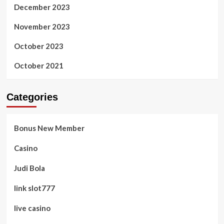
December 2023
November 2023
October 2023
October 2021
Categories
Bonus New Member
Casino
Judi Bola
link slot777
live casino