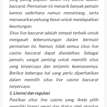
baccarat. Permainan ini menarik banyak pemain
karena sederhana namun menantang, serta
menawarkan peluang besar untuk mendapatkan
keuntungan.
Situs live baccarat adalah tempat terbaik untuk
mengasah keberuntungan dalam bermain
permainan ini. Namun, tidak semua situs live
casino baccarat dapat diandalkan. Sebagai
pemain, sangat penting untuk memilih situs
yang terpercaya dan terjamin keamanannya.
Berikut beberapa hal yang perlu diperhatikan
dalam memilih situs live casino baccarat
terpercaya:
1. Lisensi dan regulasi
Pastikan situs live casino yang Anda pilih
memiliki lisensi resmi dan diatur oleh otoritas