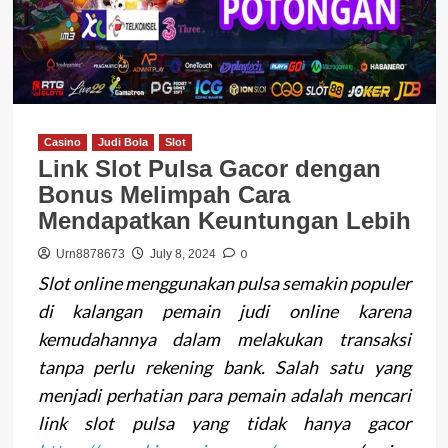
Casino
Judi Bola
Slot
Link Slot Pulsa Gacor dengan
Bonus Melimpah Cara
Mendapatkan Keuntungan Lebih
0
Urn8878673
July 8, 2024
Slot online menggunakan pulsa semakin populer
di kalangan pemain judi online karena
kemudahannya dalam melakukan transaksi
tanpa perlu rekening bank. Salah satu yang
menjadi perhatian para pemain adalah mencari
link slot pulsa yang tidak hanya gacor