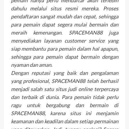
pemain hanya perlu mendaftar akun terlebih
dahulu melalui situs resmi mereka. Proses
pendaftaran sangat mudah dan cepat, sehingga
para pemain dapat segera mulai bermain dan
meraih kemenangan. SPACEMAN88 juga
menyediakan layanan customer service yang
siap membantu para pemain dalam hal apapun,
sehingga para pemain dapat bermain dengan
nyaman dan aman.
Dengan reputasi yang baik dan pengalaman
yang profesional, SPACEMAN88 telah berhasil
menjadi salah satu situs judi online terpercaya
dan terbaik di dunia. Para pemain tidak perlu
ragu untuk bergabung dan bermain di
SPACEMAN88, karena situs ini menjamin
keamanan dan keadilan dalam setiap permainan