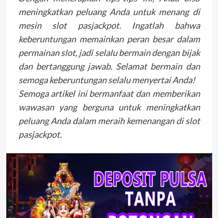
meningkatkan peluang Anda untuk menang di
mesin slot pasjackpot. Ingatlah bahwa
keberuntungan memainkan peran besar dalam
permainan slot, jadi selalu bermain dengan bijak
dan bertanggung jawab. Selamat bermain dan
semoga keberuntungan selalu menyertai Anda!
Semoga artikel ini bermanfaat dan memberikan
wawasan yang berguna untuk meningkatkan
peluang Anda dalam meraih kemenangan di slot
pasjackpot.