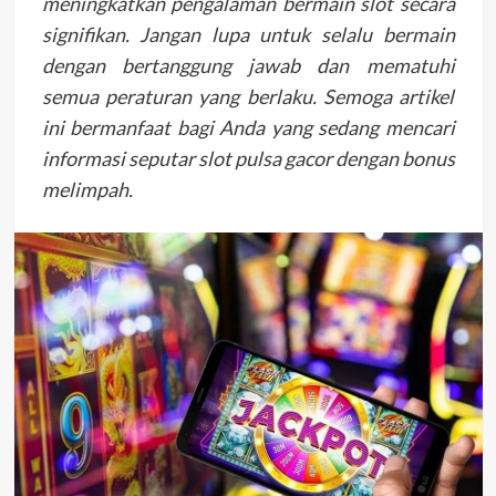
meningkatkan pengalaman bermain slot secara
signifikan. Jangan lupa untuk selalu bermain
dengan bertanggung jawab dan mematuhi
semua peraturan yang berlaku. Semoga artikel
ini bermanfaat bagi Anda yang sedang mencari
informasi seputar slot pulsa gacor dengan bonus
melimpah.