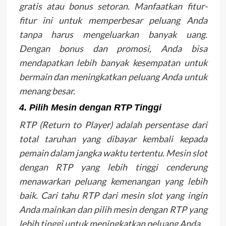
gratis atau bonus setoran. Manfaatkan fitur-
fitur ini untuk memperbesar peluang Anda
tanpa harus mengeluarkan banyak uang.
Dengan bonus dan promosi, Anda bisa
mendapatkan lebih banyak kesempatan untuk
bermain dan meningkatkan peluang Anda untuk
menang besar.
4.
Pilih Mesin dengan RTP Tinggi
RTP (Return to Player) adalah persentase dari
total taruhan yang dibayar kembali kepada
pemain dalam jangka waktu tertentu. Mesin slot
dengan RTP yang lebih tinggi cenderung
menawarkan peluang kemenangan yang lebih
baik. Cari tahu RTP dari mesin slot yang ingin
Anda mainkan dan pilih mesin dengan RTP yang
lebih tinggi untuk meningkatkan peluang Anda.