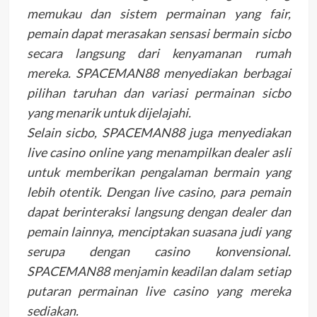
memukau dan sistem permainan yang fair,
pemain dapat merasakan sensasi bermain sicbo
secara langsung dari kenyamanan rumah
mereka. SPACEMAN88 menyediakan berbagai
pilihan taruhan dan variasi permainan sicbo
yang menarik untuk dijelajahi.
Selain sicbo, SPACEMAN88 juga menyediakan
live casino online yang menampilkan dealer asli
untuk memberikan pengalaman bermain yang
lebih otentik. Dengan live casino, para pemain
dapat berinteraksi langsung dengan dealer dan
pemain lainnya, menciptakan suasana judi yang
serupa dengan casino konvensional.
SPACEMAN88 menjamin keadilan dalam setiap
putaran permainan live casino yang mereka
sediakan.