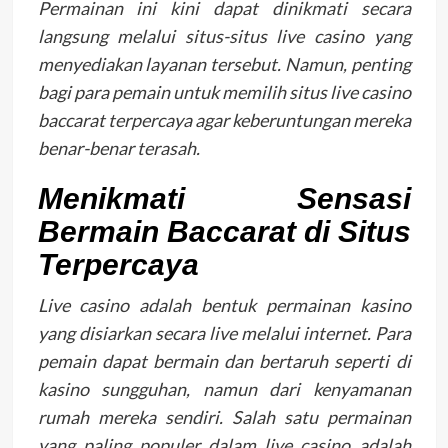
Permainan ini kini dapat dinikmati secara
langsung melalui situs-situs live casino yang
menyediakan layanan tersebut. Namun, penting
bagi para pemain untuk memilih situs live casino
baccarat terpercaya agar keberuntungan mereka
benar-benar terasah.
Menikmati Sensasi
Bermain Baccarat di Situs
Terpercaya
Live casino adalah bentuk permainan kasino
yang disiarkan secara live melalui internet. Para
pemain dapat bermain dan bertaruh seperti di
kasino sungguhan, namun dari kenyamanan
rumah mereka sendiri. Salah satu permainan
yang paling populer dalam live casino adalah