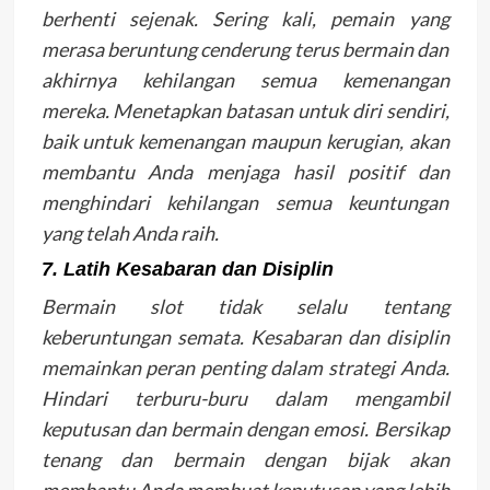
berhenti sejenak. Sering kali, pemain yang
merasa beruntung cenderung terus bermain dan
akhirnya kehilangan semua kemenangan
mereka. Menetapkan batasan untuk diri sendiri,
baik untuk kemenangan maupun kerugian, akan
membantu Anda menjaga hasil positif dan
menghindari kehilangan semua keuntungan
yang telah Anda raih.
7.
Latih Kesabaran dan Disiplin
Bermain slot tidak selalu tentang
keberuntungan semata. Kesabaran dan disiplin
memainkan peran penting dalam strategi Anda.
Hindari terburu-buru dalam mengambil
keputusan dan bermain dengan emosi. Bersikap
tenang dan bermain dengan bijak akan