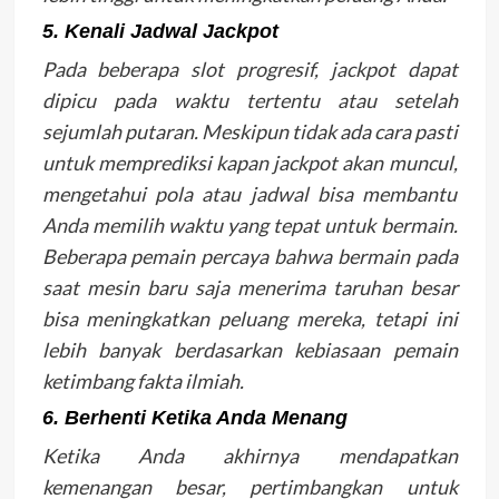
5.
Kenali Jadwal Jackpot
Pada beberapa slot progresif, jackpot dapat
dipicu pada waktu tertentu atau setelah
sejumlah putaran. Meskipun tidak ada cara pasti
untuk memprediksi kapan jackpot akan muncul,
mengetahui pola atau jadwal bisa membantu
Anda memilih waktu yang tepat untuk bermain.
Beberapa pemain percaya bahwa bermain pada
saat mesin baru saja menerima taruhan besar
bisa meningkatkan peluang mereka, tetapi ini
lebih banyak berdasarkan kebiasaan pemain
ketimbang fakta ilmiah.
6.
Berhenti Ketika Anda Menang
Ketika Anda akhirnya mendapatkan
kemenangan besar, pertimbangkan untuk