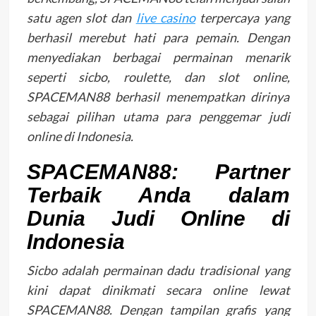
satu agen slot dan
live casino
terpercaya yang
berhasil merebut hati para pemain. Dengan
menyediakan berbagai permainan menarik
seperti sicbo, roulette, dan slot online,
SPACEMAN88 berhasil menempatkan dirinya
sebagai pilihan utama para penggemar judi
online di Indonesia.
SPACEMAN88: Partner
Terbaik Anda dalam
Dunia Judi Online di
Indonesia
Sicbo adalah permainan dadu tradisional yang
kini dapat dinikmati secara online lewat
SPACEMAN88. Dengan tampilan grafis yang