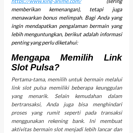
https://www.king-anime.com/
(sering
memberikan kemenangan), tetapi juga
menawarkan bonus melimpah. Bagi Anda yang
ingin mendapatkan pengalaman bermain yang
lebih menguntungkan, berikut adalah informasi
penting yang perlu diketahui:
Mengapa Memilih Link
Slot Pulsa?
Pertama-tama, memilih untuk bermain melalui
link slot pulsa memiliki beberapa keunggulan
yang menarik. Selain kemudahan dalam
bertransaksi, Anda juga bisa menghindari
proses yang rumit seperti pada transaksi
menggunakan rekening bank. Ini membuat
aktivitas bermain slot menjadi lebih lancar dan