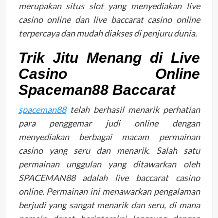
merupakan situs slot yang menyediakan live
casino online dan live baccarat casino online
terpercaya dan mudah diakses di penjuru dunia.
Trik Jitu Menang di Live
Casino Online
Spaceman88 Baccarat
spaceman88
telah berhasil menarik perhatian
para penggemar judi online dengan
menyediakan berbagai macam permainan
casino yang seru dan menarik. Salah satu
permainan unggulan yang ditawarkan oleh
SPACEMAN88 adalah live baccarat casino
online. Permainan ini menawarkan pengalaman
berjudi yang sangat menarik dan seru, di mana