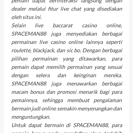
pemain dapat berinteraksi langsung dengan
dealer melalui fitur live chat yang disediakan
oleh situs ini.
Selain live baccarat casino online,
SPACEMAN88 juga menyediakan berbagai
permainan live casino online lainnya seperti
roulette, blackjack, dan sic bo. Dengan berbagai
pilihan permainan yang ditawarkan, para
pemain dapat memilih permainan yang sesuai
dengan selera dan keinginan mereka.
SPACEMAN88 juga menawarkan berbagai
macam bonus dan promosi menarik bagi para
pemainnya, sehingga membuat pengalaman
bermain judi online semakin menyenangkan dan
menguntungkan.
Untuk dapat bermain di SPACEMAN88, para