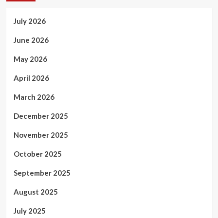
July 2026
June 2026
May 2026
April 2026
March 2026
December 2025
November 2025
October 2025
September 2025
August 2025
July 2025