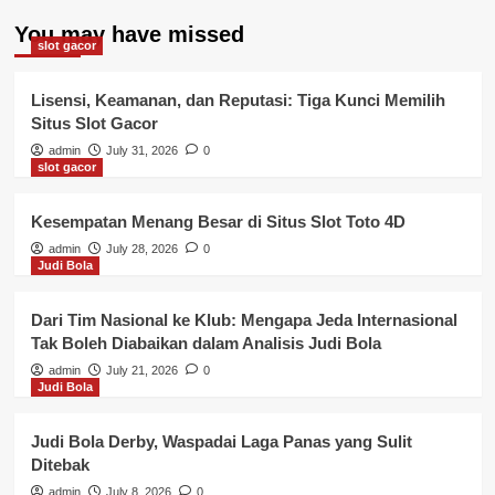
You may have missed
slot gacor
Lisensi, Keamanan, dan Reputasi: Tiga Kunci Memilih
Situs Slot Gacor
admin
July 31, 2026
0
slot gacor
Kesempatan Menang Besar di Situs Slot Toto 4D
admin
July 28, 2026
0
Judi Bola
Dari Tim Nasional ke Klub: Mengapa Jeda Internasional
Tak Boleh Diabaikan dalam Analisis Judi Bola
admin
July 21, 2026
0
Judi Bola
Judi Bola Derby, Waspadai Laga Panas yang Sulit
Ditebak
admin
July 8, 2026
0