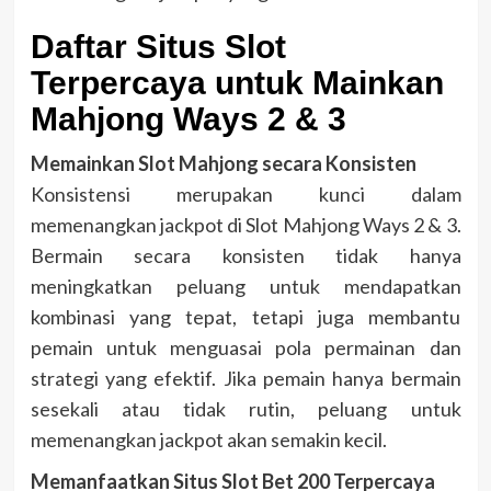
Daftar Situs Slot
Terpercaya untuk Mainkan
Mahjong Ways 2 & 3
Memainkan Slot Mahjong secara Konsisten
Konsistensi merupakan kunci dalam
memenangkan jackpot di Slot Mahjong Ways 2 & 3.
Bermain secara konsisten tidak hanya
meningkatkan peluang untuk mendapatkan
kombinasi yang tepat, tetapi juga membantu
pemain untuk menguasai pola permainan dan
strategi yang efektif. Jika pemain hanya bermain
sesekali atau tidak rutin, peluang untuk
memenangkan jackpot akan semakin kecil.
Memanfaatkan Situs Slot Bet 200 Terpercaya