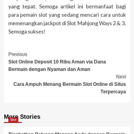
yang tepat. Semoga artikel ini bermanfaat bagi
para pemain slot yang sedang mencari cara untuk
memenangkan jackpot di Slot Mahjong Ways 2 & 3.
Semoga sukses!
Post
Previous
Slot Online Deposit 10 Ribu Aman via Dana
Navigation
Bermain dengan Nyaman dan Aman
Next
Cara Ampuh Menang Bermain Slot Online di Situs
Terpercaya
More Stories
Slot