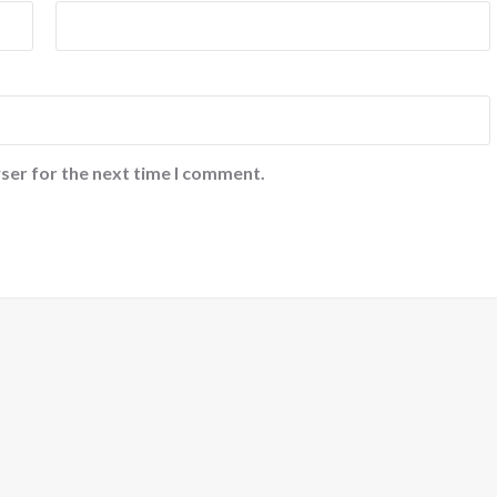
ser for the next time I comment.