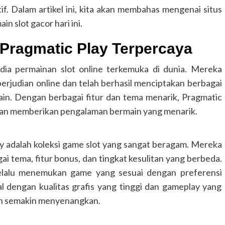
f. Dalam artikel ini, kita akan membahas mengenai situs
n slot gacor hari ini.
Pragmatic Play Terpercaya
dia permainan slot online terkemuka di dunia. Mereka
 perjudian online dan telah berhasil menciptakan berbagai
ain. Dengan berbagai fitur dan tema menarik, Pragmatic
 dan memberikan pengalaman bermain yang menarik.
lay adalah koleksi game slot yang sangat beragam. Mereka
 tema, fitur bonus, dan tingkat kesulitan yang berbeda.
elalu menemukan game yang sesuai dengan preferensi
nal dengan kualitas grafis yang tinggi dan gameplay yang
in semakin menyenangkan.