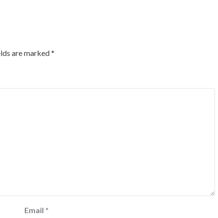
elds are marked
*
Email
*