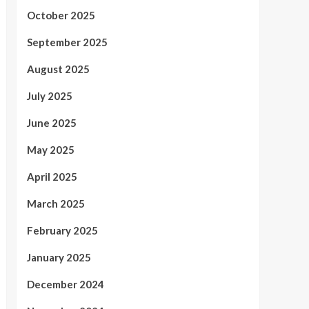
October 2025
September 2025
August 2025
July 2025
June 2025
May 2025
April 2025
March 2025
February 2025
January 2025
December 2024