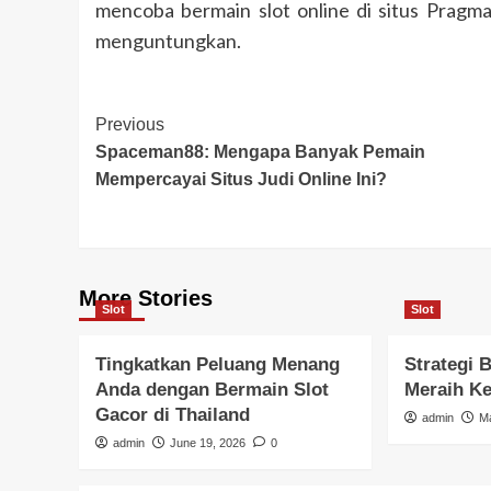
mencoba bermain slot online di situs Pragma
menguntungkan.
Post
Previous
Spaceman88: Mengapa Banyak Pemain
Navigation
Mempercayai Situs Judi Online Ini?
More Stories
Slot
Slot
Tingkatkan Peluang Menang
Strategi 
Anda dengan Bermain Slot
Meraih K
Gacor di Thailand
admin
M
admin
June 19, 2026
0