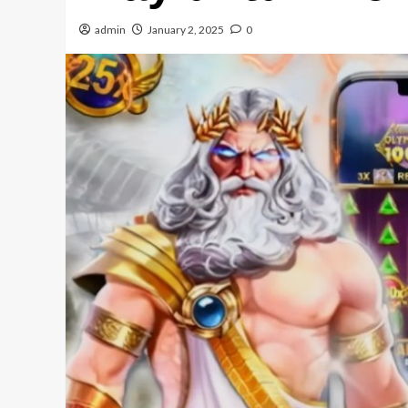
admin
January 2, 2025
0