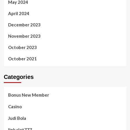
May 2024
April 2024
December 2023
November 2023
October 2023
October 2021
Categories
Bonus New Member
Casino
Judi Bola
link slot777