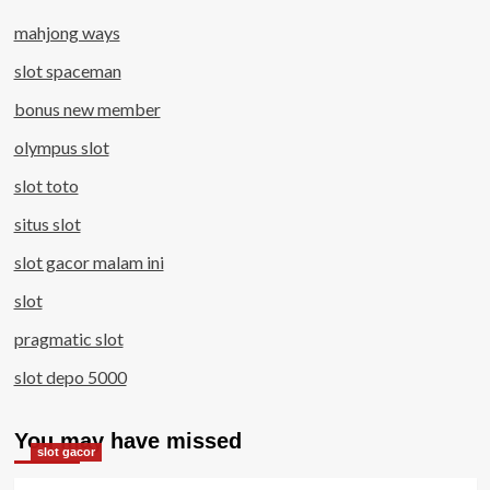
mahjong ways
slot spaceman
bonus new member
olympus slot
slot toto
situs slot
slot gacor malam ini
slot
pragmatic slot
slot depo 5000
You may have missed
slot gacor