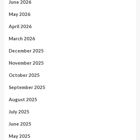
June 2026
May 2026
April 2026
March 2026
December 2025
November 2025
October 2025
September 2025
August 2025
July 2025
June 2025
May 2025