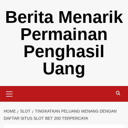
Skip
Berita Menarik
to
content
Permainan
Penghasil
Uang
Primary
Menu
HOME
SLOT
TINGKATKAN PELUANG MENANG DENGAN
DAFTAR SITUS SLOT BET 200 TERPERCAYA