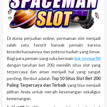
Di dunia perjudian online, permainan slot menjadi
salah satu favorit banyak pemain karena
kesederhanaannya dan potensi hadiah yang besar.
Bagi para pemain yang suka bermain
link neymar88
dengan taruhan bet 200, memilih situs slot yang
terpercaya dan aman menjadi hal yang sangat
penting. Berikut adalah
Top 10 Situs Slot Bet 200
Paling Terpercaya dan Terbaik
yang bisa menjadi
pilihan Anda untuk meraih kesenangan sekaligus
kemenangan.