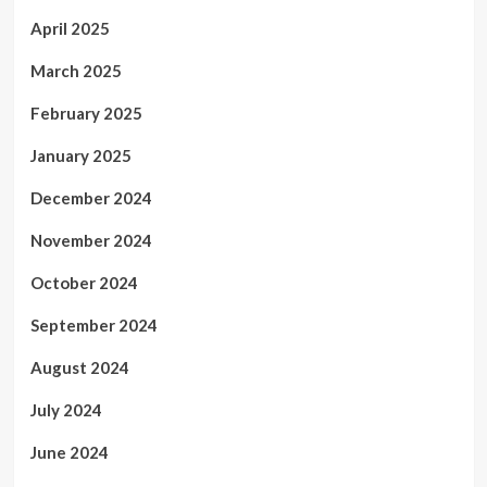
April 2025
March 2025
February 2025
January 2025
December 2024
November 2024
October 2024
September 2024
August 2024
July 2024
June 2024