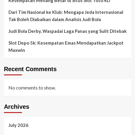
Kesempatan Menang Besar di Situs Slot Toto 4D
Dari Tim Nasional ke Klub: Mengapa Jeda Internasional
Tak Boleh Diabaikan dalam Analisis Judi Bola
Judi Bola Derby, Waspadai Laga Panas yang Sulit Ditebak
Slot Depo 5k: Kesempatan Emas Mendapatkan Jackpot
Maxwin
Recent Comments
No comments to show.
Archives
July 2026