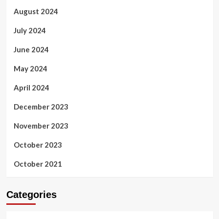
August 2024
July 2024
June 2024
May 2024
April 2024
December 2023
November 2023
October 2023
October 2021
Categories