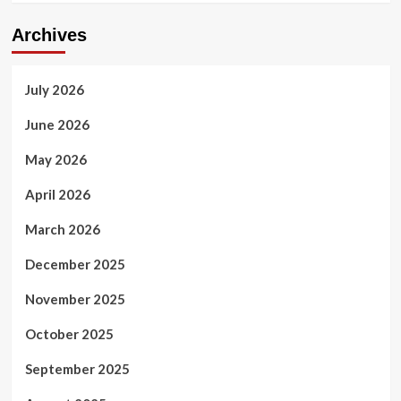
Archives
July 2026
June 2026
May 2026
April 2026
March 2026
December 2025
November 2025
October 2025
September 2025