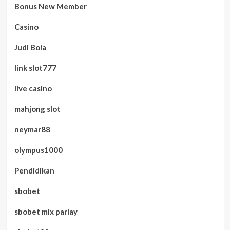
Bonus New Member
Casino
Judi Bola
link slot777
live casino
mahjong slot
neymar88
olympus1000
Pendidikan
sbobet
sbobet mix parlay