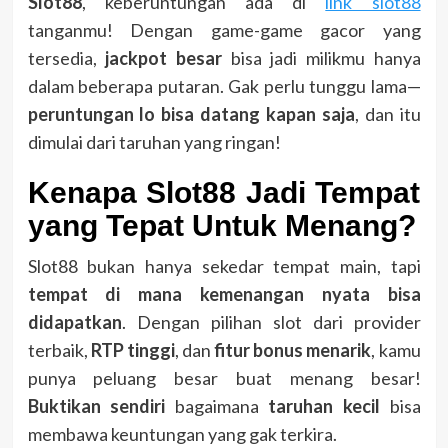
Slot88
, keberuntungan ada di
link slot88
tanganmu! Dengan game-game gacor yang
tersedia,
jackpot besar
bisa jadi milikmu hanya
dalam beberapa putaran. Gak perlu tunggu lama—
peruntungan lo bisa datang kapan saja
, dan itu
dimulai dari taruhan yang ringan!
Kenapa Slot88 Jadi Tempat
yang Tepat Untuk Menang?
Slot88 bukan hanya sekedar tempat main, tapi
tempat di mana kemenangan nyata bisa
didapatkan
. Dengan pilihan slot dari provider
terbaik,
RTP tinggi
, dan
fitur bonus menarik
, kamu
punya peluang besar buat menang besar!
Buktikan sendiri
bagaimana
taruhan kecil
bisa
membawa keuntungan yang gak terkira.