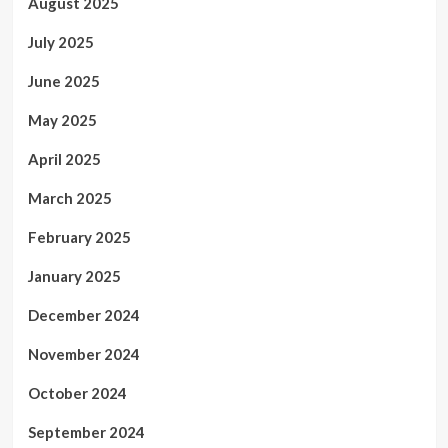
August 2025
July 2025
June 2025
May 2025
April 2025
March 2025
February 2025
January 2025
December 2024
November 2024
October 2024
September 2024