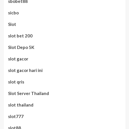
sbobet88
sicbo
Slot
slot bet 200
Slot Depo 5K
slot gacor
slot gacor hari ini
slot qris
Slot Server Thailand
slot thailand
slot777
slot88