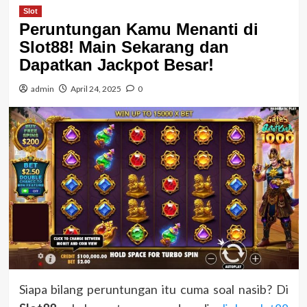
Slot
Peruntungan Kamu Menanti di
Slot88! Main Sekarang dan
Dapatkan Jackpot Besar!
admin
April 24, 2025
0
Siapa bilang peruntungan itu cuma soal nasib? Di