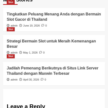
Slot
Tingkatkan Peluang Menang Anda dengan Bermain
Slot Gacor di Thailand
admin
June 19, 2026
0
Slot
Strategi Bermain Slot untuk Meraih Kemenangan
Besar
admin
May 1, 2026
0
Slot
Jadilah Pemenang Berikutnya di Situs Link Server
Thailand dengan Maxwin Terbesar
admin
April 30, 2026
0
Leave a Reply