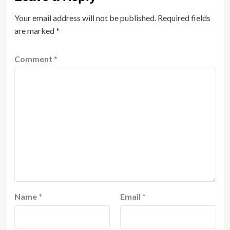
Your email address will not be published.
Required fields
are marked
*
Comment
*
Name
*
Email
*