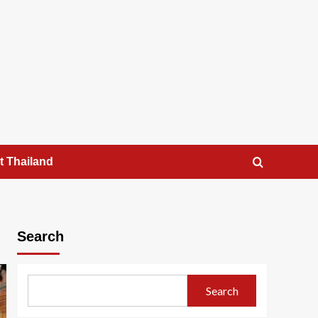
t Thailand
Search
Search