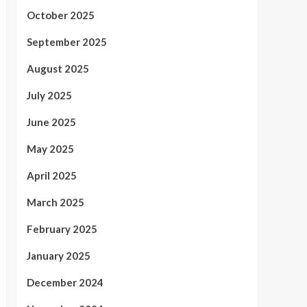
October 2025
September 2025
August 2025
July 2025
June 2025
May 2025
April 2025
March 2025
February 2025
January 2025
December 2024