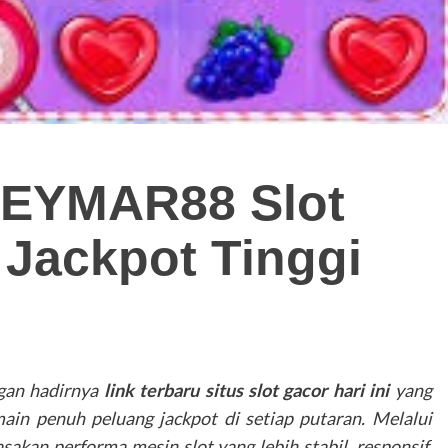
NEYMAR88 Slot
, Jackpot Tinggi
ngan hadirnya
link terbaru situs slot gacor hari ini
yang
n penuh peluang jackpot di setiap putaran. Melalui
sakan performa mesin slot yang lebih stabil, responsif,