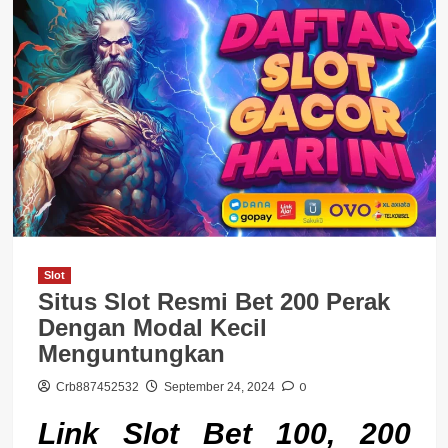
Slot
Situs Slot Resmi Bet 200 Perak
Dengan Modal Kecil
Menguntungkan
0
Crb887452532
September 24, 2024
Link Slot Bet 100, 200