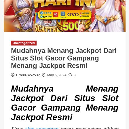
Uncategorized
Mudahnya Menang Jackpot Dari
Situs Slot Gacor Gampang
Menang Jackpot Resmi
0
Crb887452532
May 5, 2024
Mudahnya Menang
Jackpot Dari Situs Slot
Gacor Gampang Menang
Jackpot Resmi
Situs
slot spaceman
gacor merupakan pilihan