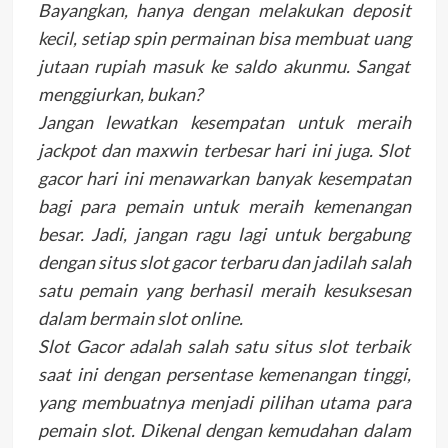
Bayangkan, hanya dengan melakukan deposit
kecil, setiap spin permainan bisa membuat uang
jutaan rupiah masuk ke saldo akunmu. Sangat
menggiurkan, bukan?
Jangan lewatkan kesempatan untuk meraih
jackpot dan maxwin terbesar hari ini juga. Slot
gacor hari ini menawarkan banyak kesempatan
bagi para pemain untuk meraih kemenangan
besar. Jadi, jangan ragu lagi untuk bergabung
dengan situs slot gacor terbaru dan jadilah salah
satu pemain yang berhasil meraih kesuksesan
dalam bermain slot online.
Slot Gacor adalah salah satu situs slot terbaik
saat ini dengan persentase kemenangan tinggi,
yang membuatnya menjadi pilihan utama para
pemain slot. Dikenal dengan kemudahan dalam