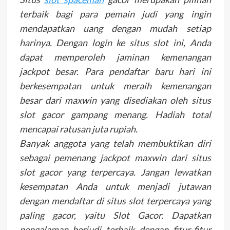
terbaik bagi para pemain judi yang ingin
mendapatkan uang dengan mudah setiap
harinya. Dengan login ke situs slot ini, Anda
dapat memperoleh jaminan kemenangan
jackpot besar. Para pendaftar baru hari ini
berkesempatan untuk meraih kemenangan
besar dari maxwin yang disediakan oleh situs
slot gacor gampang menang. Hadiah total
mencapai ratusan juta rupiah.
Banyak anggota yang telah membuktikan diri
sebagai pemenang jackpot maxwin dari situs
slot gacor yang terpercaya. Jangan lewatkan
kesempatan Anda untuk menjadi jutawan
dengan mendaftar di situs slot terpercaya yang
paling gacor, yaitu Slot Gacor. Dapatkan
pengalaman berjudi terbaik dengan fitur-fitur