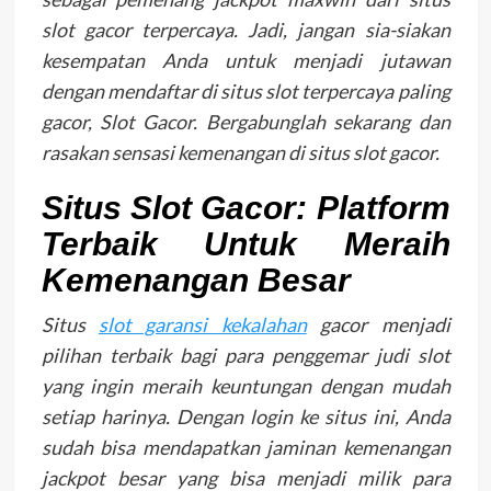
slot gacor terpercaya. Jadi, jangan sia-siakan
kesempatan Anda untuk menjadi jutawan
dengan mendaftar di situs slot terpercaya paling
gacor, Slot Gacor. Bergabunglah sekarang dan
rasakan sensasi kemenangan di situs slot gacor.
Situs Slot Gacor: Platform
Terbaik Untuk Meraih
Kemenangan Besar
Situs
slot garansi kekalahan
gacor menjadi
pilihan terbaik bagi para penggemar judi slot
yang ingin meraih keuntungan dengan mudah
setiap harinya. Dengan login ke situs ini, Anda
sudah bisa mendapatkan jaminan kemenangan
jackpot besar yang bisa menjadi milik para