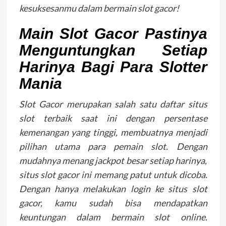
kesuksesanmu dalam bermain slot gacor!
Main Slot Gacor Pastinya
Menguntungkan Setiap
Harinya Bagi Para Slotter
Mania
Slot Gacor merupakan salah satu daftar situs
slot terbaik saat ini dengan persentase
kemenangan yang tinggi, membuatnya menjadi
pilihan utama para pemain slot. Dengan
mudahnya menang jackpot besar setiap harinya,
situs slot gacor ini memang patut untuk dicoba.
Dengan hanya melakukan login ke situs slot
gacor, kamu sudah bisa mendapatkan
keuntungan dalam bermain slot online.