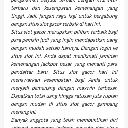
terbaru dan kesempatan kemenangan yang
tinggi. Jadi, jangan ragu lagi untuk bergabung
dengan situs slot gacor terbaik di hari ini.
Situs slot gacor merupakan pilihan terbaik bagi
para pemain judi yang ingin mendapatkan uang
dengan mudah setiap harinya. Dengan login ke
situs slot ini, Anda dapat menikmati jaminan
kemenangan jackpot besar yang menanti para
pendaftar baru. Situs slot gacor hari ini
menawarkan kesempatan bagi Anda untuk
menjadi pemenang dengan maxwin terbesar.
Dapatkan total uang hingga ratusan juta rupiah
dengan mudah di situs slot gacor gampang
menang ini.
Banyak anggota yang telah membuktikan diri
sebagai pemenang jackpot maxwin dari situs