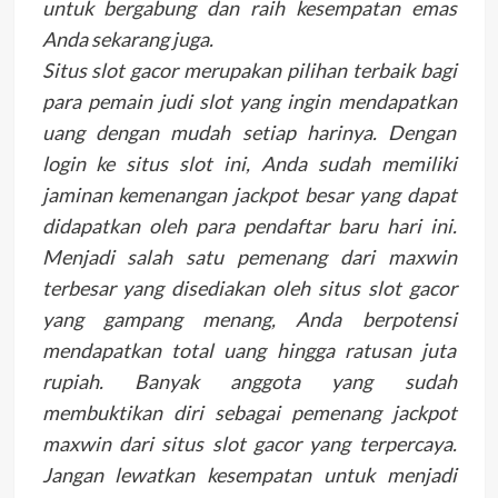
untuk bergabung dan raih kesempatan emas
Anda sekarang juga.
Situs slot gacor merupakan pilihan terbaik bagi
para pemain judi slot yang ingin mendapatkan
uang dengan mudah setiap harinya. Dengan
login ke situs slot ini, Anda sudah memiliki
jaminan kemenangan jackpot besar yang dapat
didapatkan oleh para pendaftar baru hari ini.
Menjadi salah satu pemenang dari maxwin
terbesar yang disediakan oleh situs slot gacor
yang gampang menang, Anda berpotensi
mendapatkan total uang hingga ratusan juta
rupiah. Banyak anggota yang sudah
membuktikan diri sebagai pemenang jackpot
maxwin dari situs slot gacor yang terpercaya.
Jangan lewatkan kesempatan untuk menjadi