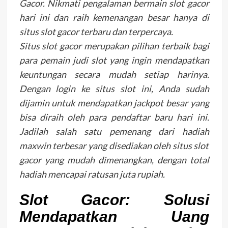
Gacor. Nikmati pengalaman bermain slot gacor
hari ini dan raih kemenangan besar hanya di
situs slot gacor terbaru dan terpercaya.
Situs slot gacor merupakan pilihan terbaik bagi
para pemain judi slot yang ingin mendapatkan
keuntungan secara mudah setiap harinya.
Dengan login ke situs slot ini, Anda sudah
dijamin untuk mendapatkan jackpot besar yang
bisa diraih oleh para pendaftar baru hari ini.
Jadilah salah satu pemenang dari hadiah
maxwin terbesar yang disediakan oleh situs slot
gacor yang mudah dimenangkan, dengan total
hadiah mencapai ratusan juta rupiah.
Slot Gacor: Solusi
Mendapatkan Uang