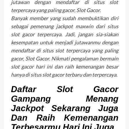
jutawan dengan mendaftar di situs slot
terpercaya yang paling gacor, Slot Gacor.
Banyak member yang sudah membuktikan diri
sebagai pemenang jackpot maxwin dari situs
slot gacor terpercaya. Jadi, jangan sia-siakan
kesempatan untuk menjadi jutawanmu dengan
mendaftar di situs slot terpercaya yang paling
gacor, Slot Gacor. Nikmati pengalaman bermain
slot gacor hari ini dan raih kemenangan besar
hanya di situs slot gacor terbaru dan terpercaya.
Daftar Slot Gacor
Gampang Menang
Jackpot Sekarang Juga
Dan Raih Kemenangan
Terbesarmu Hari Ini Juga