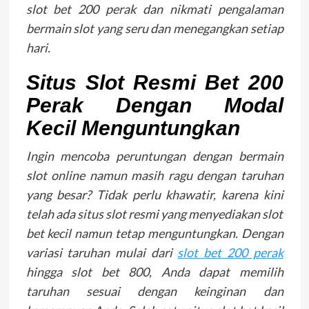
slot bet 200 perak dan nikmati pengalaman
bermain slot yang seru dan menegangkan setiap
hari.
Situs Slot Resmi Bet 200
Perak Dengan Modal
Kecil Menguntungkan
Ingin mencoba peruntungan dengan bermain
slot online namun masih ragu dengan taruhan
yang besar? Tidak perlu khawatir, karena kini
telah ada situs slot resmi yang menyediakan slot
bet kecil namun tetap menguntungkan. Dengan
variasi taruhan mulai dari
slot bet 200 perak
hingga slot bet 800, Anda dapat memilih
taruhan sesuai dengan keinginan dan