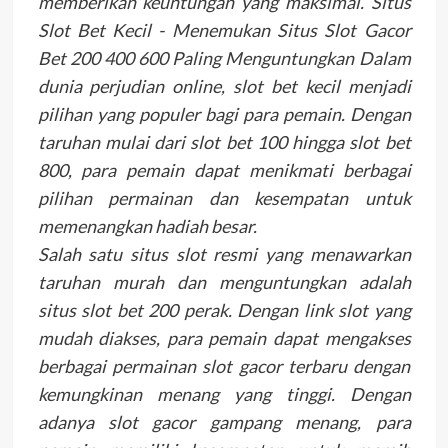
memberikan keuntungan yang maksimal. Situs
Slot Bet Kecil - Menemukan Situs Slot Gacor
Bet 200 400 600 Paling Menguntungkan Dalam
dunia perjudian online, slot bet kecil menjadi
pilihan yang populer bagi para pemain. Dengan
taruhan mulai dari slot bet 100 hingga slot bet
800, para pemain dapat menikmati berbagai
pilihan permainan dan kesempatan untuk
memenangkan hadiah besar.
Salah satu situs slot resmi yang menawarkan
taruhan murah dan menguntungkan adalah
situs slot bet 200 perak. Dengan link slot yang
mudah diakses, para pemain dapat mengakses
berbagai permainan slot gacor terbaru dengan
kemungkinan menang yang tinggi. Dengan
adanya slot gacor gampang menang, para