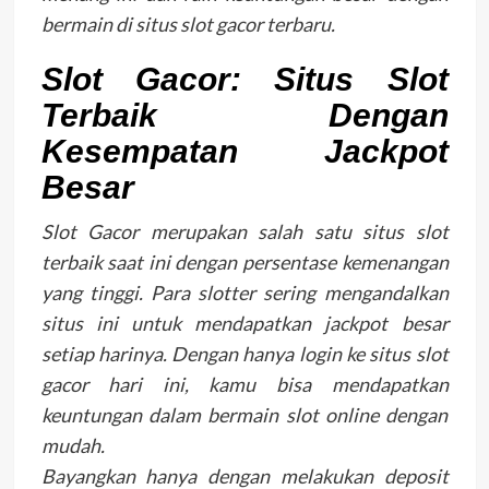
bermain di situs slot gacor terbaru.
Slot Gacor: Situs Slot
Terbaik Dengan
Kesempatan Jackpot
Besar
Slot Gacor merupakan salah satu situs slot
terbaik saat ini dengan persentase kemenangan
yang tinggi. Para slotter sering mengandalkan
situs ini untuk mendapatkan jackpot besar
setiap harinya. Dengan hanya login ke situs slot
gacor hari ini, kamu bisa mendapatkan
keuntungan dalam bermain slot online dengan
mudah.
Bayangkan hanya dengan melakukan deposit