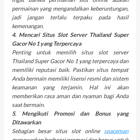
permainan yang mengandalkan keberuntungan,
jadi jangan terlalu terpaku pada hasil
kemenangan.
4. Mencari Situs Slot Server Thailand Super
Gacor No 1 yang Terpercaya
Penting untuk memilih situs slot server
Thailand Super Gacor No 1 yang terpercaya dan
memiliki reputasi baik. Pastikan situs tempat
Anda bermain memiliki lisensi resmi dan sistem
keamanan yang terjamin. Hal ini akan
memberikan rasa aman dan nyaman bagi Anda
saat bermain.
5. Mengikuti Promosi dan Bonus yang
Ditawarkan
Sebagian besar situs slot online
spaceman
menawarkan berbagai promosi dan bonus untuk