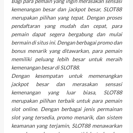
Bagi para pemain yang ingin merasakan sensasi
kemenangan besar dan jackpot besar, SLOT88
merupakan pilihan yang tepat. Dengan proses
pendaftaran yang mudah dan cepat, para
pemain dapat segera bergabung dan mulai
bermain di situs ini. Dengan berbagai promo dan
bonus menarik yang ditawarkan, para pemain
memiliki peluang lebih besar untuk meraih
kemenangan besar di SLOT88.
Dengan kesempatan untuk memenangkan
jackpot besar dan merasakan sensasi
kemenangan yang luar biasa, SLOT88
merupakan pilihan terbaik untuk para pemain
slot online. Dengan berbagai jenis permainan
slot yang tersedia, promo menarik, dan sistem
keamanan yang terjamin, SLOT88 menawarkan