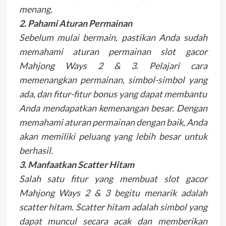
menang.
2. Pahami Aturan Permainan
Sebelum mulai bermain, pastikan Anda sudah
memahami aturan permainan slot gacor
Mahjong Ways 2 & 3. Pelajari cara
memenangkan permainan, simbol-simbol yang
ada, dan fitur-fitur bonus yang dapat membantu
Anda mendapatkan kemenangan besar. Dengan
memahami aturan permainan dengan baik, Anda
akan memiliki peluang yang lebih besar untuk
berhasil.
3. Manfaatkan Scatter Hitam
Salah satu fitur yang membuat slot gacor
Mahjong Ways 2 & 3 begitu menarik adalah
scatter hitam. Scatter hitam adalah simbol yang
dapat muncul secara acak dan memberikan