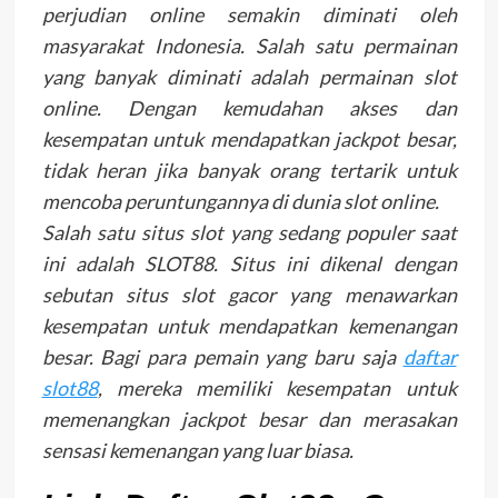
perjudian online semakin diminati oleh
masyarakat Indonesia. Salah satu permainan
yang banyak diminati adalah permainan slot
online. Dengan kemudahan akses dan
kesempatan untuk mendapatkan jackpot besar,
tidak heran jika banyak orang tertarik untuk
mencoba peruntungannya di dunia slot online.
Salah satu situs slot yang sedang populer saat
ini adalah SLOT88. Situs ini dikenal dengan
sebutan situs slot gacor yang menawarkan
kesempatan untuk mendapatkan kemenangan
besar. Bagi para pemain yang baru saja
daftar
slot88
, mereka memiliki kesempatan untuk
memenangkan jackpot besar dan merasakan
sensasi kemenangan yang luar biasa.