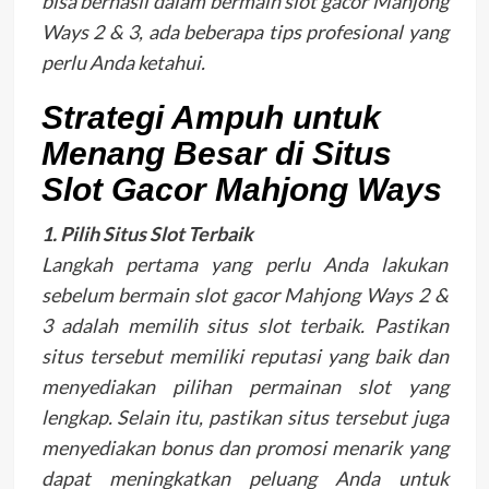
bisa berhasil dalam bermain slot gacor Mahjong
Ways 2 & 3, ada beberapa tips profesional yang
perlu Anda ketahui.
Strategi Ampuh untuk
Menang Besar di Situs
Slot Gacor Mahjong Ways
1. Pilih Situs Slot Terbaik
Langkah pertama yang perlu Anda lakukan
sebelum bermain slot gacor Mahjong Ways 2 &
3 adalah memilih situs slot terbaik. Pastikan
situs tersebut memiliki reputasi yang baik dan
menyediakan pilihan permainan slot yang
lengkap. Selain itu, pastikan situs tersebut juga
menyediakan bonus dan promosi menarik yang
dapat meningkatkan peluang Anda untuk