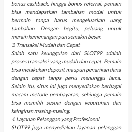
bonus cashback, hingga bonus referral, pemain
bisa mendapatkan tambahan modal untuk
bermain tanpa harus mengeluarkan uang
tambahan. Dengan begitu, peluang untuk
meraih kemenangan pun semakin besar.
3. Transaksi Mudah dan Cepat
Salah satu keunggulan dari SLOT99 adalah
proses transaksi yang mudah dan cepat. Pemain
bisa melakukan deposit maupun penarikan dana
dengan cepat tanpa perlu menunggu lama.
Selain itu, situs ini juga menyediakan berbagai
macam metode pembayaran, sehingga pemain
bisa memilih sesuai dengan kebutuhan dan
keinginan masing-masing.
4. Layanan Pelanggan yang Profesional
SLOT99 juga menyediakan layanan pelanggan