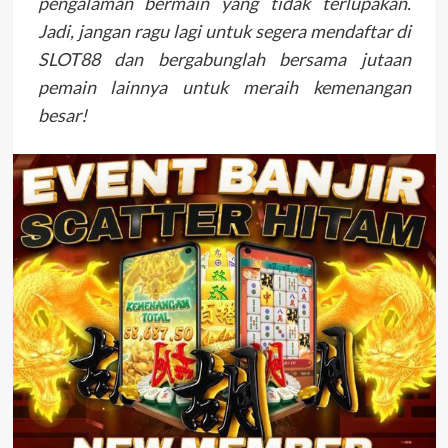
pengalaman bermain yang tidak terlupakan.
Jadi, jangan ragu lagi untuk segera mendaftar di
SLOT88 dan bergabunglah bersama jutaan
pemain lainnya untuk meraih kemenangan
besar!