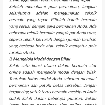
Setelah memahami pola permainan, langkah
selanjutnya adalah menggunakan teknik
bermain yang tepat. Pilihlah teknik bermain
yang sesuai dengan gaya permainan Anda. Ada
beberapa teknik bermain yang dapat Anda coba,
seperti teknik bertaruh dengan jumlah taruhan
yang berbeda-beda atau teknik mengatur pola
taruhan Anda.
3. Mengelola Modal dengan Bijak
Salah satu kunci utama dalam bermain slot
online adalah mengelola modal dengan bijak.
Tentukan batas modal Anda sebelum memulai
permainan dan patuhi batas tersebut. Jangan
terpancing untuk terus bermain meskipun Anda
sudah kalah dalam beberapa putaran. Selalu
ingat bahwa permainan slot online adalah