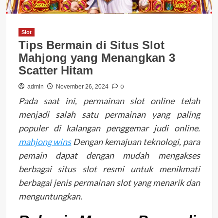
Slot
Tips Bermain di Situs Slot
Mahjong yang Menangkan 3
Scatter Hitam
0
admin
November 26, 2024
Pada saat ini, permainan slot online telah
menjadi salah satu permainan yang paling
populer di kalangan penggemar judi online.
mahjong wins
Dengan kemajuan teknologi, para
pemain dapat dengan mudah mengakses
berbagai situs slot resmi untuk menikmati
berbagai jenis permainan slot yang menarik dan
menguntungkan.