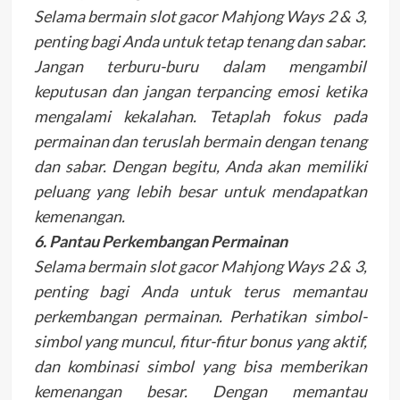
Selama bermain slot gacor Mahjong Ways 2 & 3,
penting bagi Anda untuk tetap tenang dan sabar.
Jangan terburu-buru dalam mengambil
keputusan dan jangan terpancing emosi ketika
mengalami kekalahan. Tetaplah fokus pada
permainan dan teruslah bermain dengan tenang
dan sabar. Dengan begitu, Anda akan memiliki
peluang yang lebih besar untuk mendapatkan
kemenangan.
6. Pantau Perkembangan Permainan
Selama bermain slot gacor Mahjong Ways 2 & 3,
penting bagi Anda untuk terus memantau
perkembangan permainan. Perhatikan simbol-
simbol yang muncul, fitur-fitur bonus yang aktif,
dan kombinasi simbol yang bisa memberikan
kemenangan besar. Dengan memantau