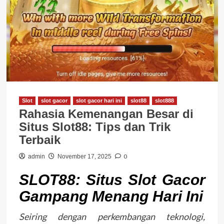
Slot
slot gacor
slot gacor hari ini
slot88
slot888
Rahasia Kemenangan Besar di
Situs Slot88: Tips dan Trik
Terbaik
0
admin
November 17, 2025
SLOT88: Situs Slot Gacor
Gampang Menang Hari Ini
Seiring dengan perkembangan teknologi,