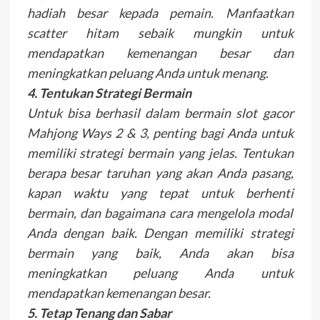
hadiah besar kepada pemain. Manfaatkan
scatter hitam sebaik mungkin untuk
mendapatkan kemenangan besar dan
meningkatkan peluang Anda untuk menang.
4. Tentukan Strategi Bermain
Untuk bisa berhasil dalam bermain slot gacor
Mahjong Ways 2 & 3, penting bagi Anda untuk
memiliki strategi bermain yang jelas. Tentukan
berapa besar taruhan yang akan Anda pasang,
kapan waktu yang tepat untuk berhenti
bermain, dan bagaimana cara mengelola modal
Anda dengan baik. Dengan memiliki strategi
bermain yang baik, Anda akan bisa
meningkatkan peluang Anda untuk
mendapatkan kemenangan besar.
5. Tetap Tenang dan Sabar