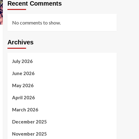
Recent Comments
No comments to show.
Archives
July 2026
June 2026
May 2026
April 2026
March 2026
December 2025
November 2025