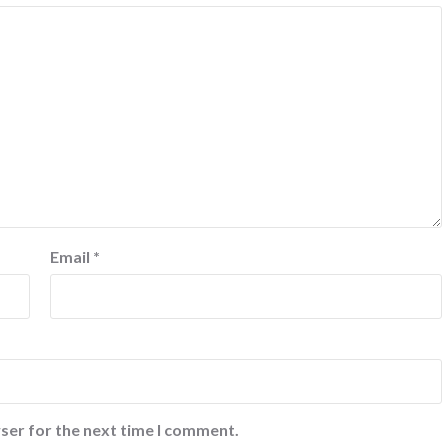
Email
*
ser for the next time I comment.