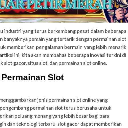
satu industri yang terus berkembang pesat dalam beberapa
 banyaknya pemain yang tertarik dengan permainan slot
ntuk memberikan pengalaman bermain yang lebih menarik
ikel ini, kita akan membahas beberapa inovasi terkini di
k slot gacor, situs slot, dan permainan slot online.
ri Permainan Slot
k menggambarkan jenis permainan slot online yang
a pengembang permainan slot terus berusaha untuk
rikan peluang menang yang lebih besar bagi para
h dan teknologi terbaru, slot gacor dapat memberikan