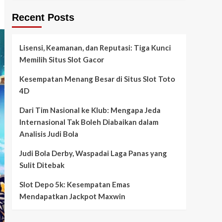
Recent Posts
Lisensi, Keamanan, dan Reputasi: Tiga Kunci
Memilih Situs Slot Gacor
Kesempatan Menang Besar di Situs Slot Toto
4D
Dari Tim Nasional ke Klub: Mengapa Jeda
Internasional Tak Boleh Diabaikan dalam
Analisis Judi Bola
Judi Bola Derby, Waspadai Laga Panas yang
Sulit Ditebak
Slot Depo 5k: Kesempatan Emas
Mendapatkan Jackpot Maxwin