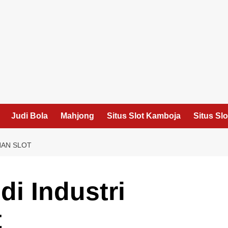
Judi Bola
Mahjong
Situs Slot Kamboja
Situs Slo
NAN SLOT
di Industri
t