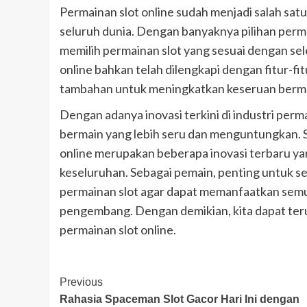
Permainan slot online sudah menjadi salah satu
seluruh dunia. Dengan banyaknya pilihan perma
memilih permainan slot yang sesuai dengan se
online bahkan telah dilengkapi dengan fitur-fi
tambahan untuk meningkatkan keseruan berm
Dengan adanya inovasi terkini di industri per
bermain yang lebih seru dan menguntungkan. Slot
online merupakan beberapa inovasi terbaru ya
keseluruhan. Sebagai pemain, penting untuk se
permainan slot agar dapat memanfaatkan semua 
pengembang. Dengan demikian, kita dapat ter
permainan slot online.
Post
Previous
Rahasia Spaceman Slot Gacor Hari Ini dengan
Navigation