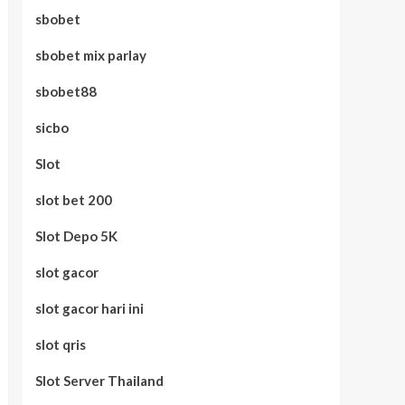
sbobet
sbobet mix parlay
sbobet88
sicbo
Slot
slot bet 200
Slot Depo 5K
slot gacor
slot gacor hari ini
slot qris
Slot Server Thailand