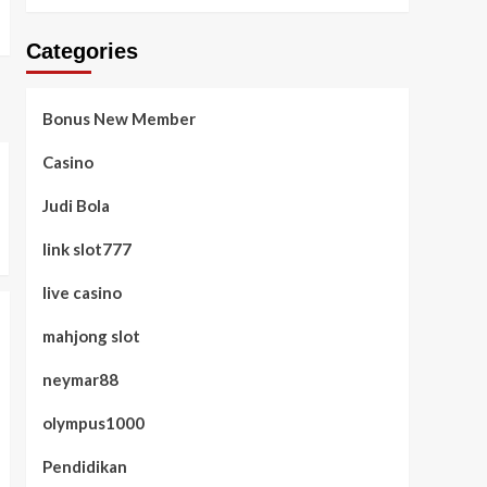
Categories
Bonus New Member
Casino
Judi Bola
link slot777
live casino
mahjong slot
neymar88
olympus1000
Pendidikan