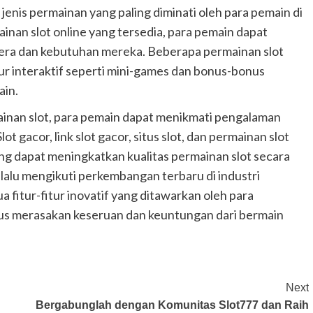
 jenis permainan yang paling diminati oleh para pemain di
inan slot online yang tersedia, para pemain dapat
lera dan kebutuhan mereka. Beberapa permainan slot
tur interaktif seperti mini-games dan bonus-bonus
ain.
mainan slot, para pemain dapat menikmati pengalaman
 gacor, link slot gacor, situs slot, dan permainan slot
ng dapat meningkatkan kualitas permainan slot secara
lalu mengikuti perkembangan terbaru di industri
fitur-fitur inovatif yang ditawarkan oleh para
us merasakan keseruan dan keuntungan dari bermain
Next
Bergabunglah dengan Komunitas Slot777 dan Raih