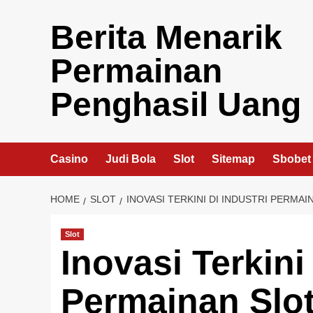
Skip
to
Berita Menarik
content
Permainan
Penghasil Uang
Casino
Judi Bola
Slot
Sitemap
Sbobet
HOME
SLOT
INOVASI TERKINI DI INDUSTRI PERMAI
Slot
Inovasi Terkini 
Permainan Slo