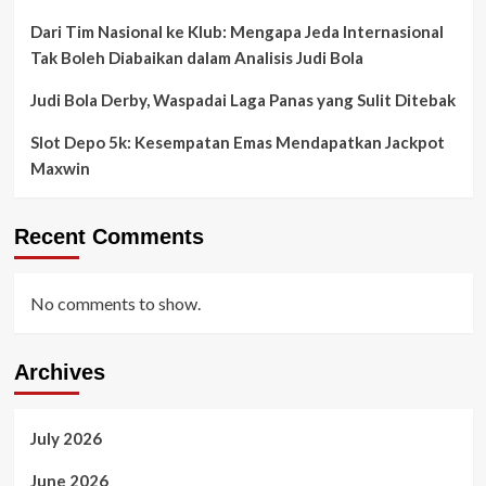
Dari Tim Nasional ke Klub: Mengapa Jeda Internasional
Tak Boleh Diabaikan dalam Analisis Judi Bola
Judi Bola Derby, Waspadai Laga Panas yang Sulit Ditebak
Slot Depo 5k: Kesempatan Emas Mendapatkan Jackpot
Maxwin
Recent Comments
No comments to show.
Archives
July 2026
June 2026