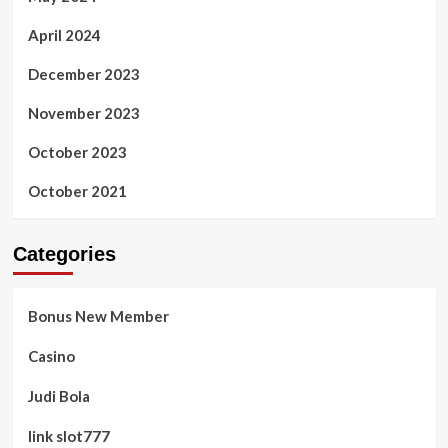
April 2024
December 2023
November 2023
October 2023
October 2021
Categories
Bonus New Member
Casino
Judi Bola
link slot777