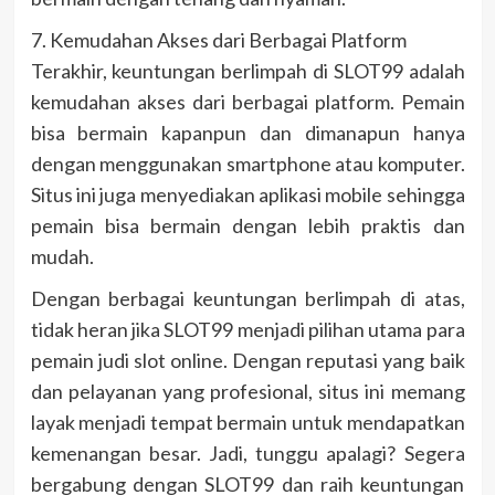
7. Kemudahan Akses dari Berbagai Platform
Terakhir, keuntungan berlimpah di SLOT99 adalah
kemudahan akses dari berbagai platform. Pemain
bisa bermain kapanpun dan dimanapun hanya
dengan menggunakan smartphone atau komputer.
Situs ini juga menyediakan aplikasi mobile sehingga
pemain bisa bermain dengan lebih praktis dan
mudah.
Dengan berbagai keuntungan berlimpah di atas,
tidak heran jika SLOT99 menjadi pilihan utama para
pemain judi slot online. Dengan reputasi yang baik
dan pelayanan yang profesional, situs ini memang
layak menjadi tempat bermain untuk mendapatkan
kemenangan besar. Jadi, tunggu apalagi? Segera
bergabung dengan SLOT99 dan raih keuntungan