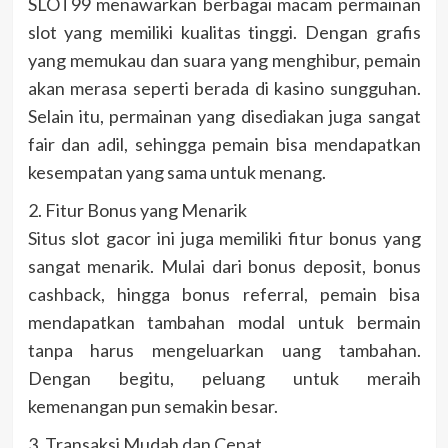
SLOT99 menawarkan berbagai macam permainan
slot yang memiliki kualitas tinggi. Dengan grafis
yang memukau dan suara yang menghibur, pemain
akan merasa seperti berada di kasino sungguhan.
Selain itu, permainan yang disediakan juga sangat
fair dan adil, sehingga pemain bisa mendapatkan
kesempatan yang sama untuk menang.
2. Fitur Bonus yang Menarik
Situs slot gacor ini juga memiliki fitur bonus yang
sangat menarik. Mulai dari bonus deposit, bonus
cashback, hingga bonus referral, pemain bisa
mendapatkan tambahan modal untuk bermain
tanpa harus mengeluarkan uang tambahan.
Dengan begitu, peluang untuk meraih
kemenangan pun semakin besar.
3. Transaksi Mudah dan Cepat