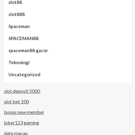
slot88
slot888
Spaceman
SPACEMAN88
spaceman88 gacor
Teknologi
Uncategorized
slot deposit 5000
slot bet 100
bonus new member
joker123 gaming
data macau