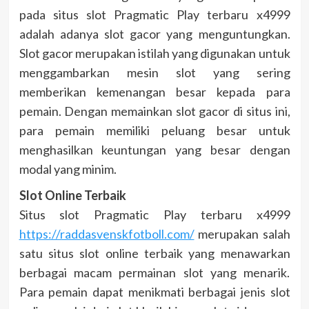
pada situs slot Pragmatic Play terbaru x4999
adalah adanya slot gacor yang menguntungkan.
Slot gacor merupakan istilah yang digunakan untuk
menggambarkan mesin slot yang sering
memberikan kemenangan besar kepada para
pemain. Dengan memainkan slot gacor di situs ini,
para pemain memiliki peluang besar untuk
menghasilkan keuntungan yang besar dengan
modal yang minim.
Slot Online Terbaik
Situs slot Pragmatic Play terbaru x4999
https://raddasvenskfotboll.com/
merupakan salah
satu situs slot online terbaik yang menawarkan
berbagai macam permainan slot yang menarik.
Para pemain dapat menikmati berbagai jenis slot