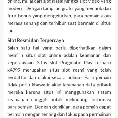
online, mulai dari slot klasik hingga slot video yang
modern. Dengan tampilan grafis yang menarik dan
fitur bonus yang menggiurkan, para pemain akan
merasa senang dan terhibur saat bermain di situs
ini.
Slot Resmi dan Terpercaya
Salah satu hal yang perlu diperhatikan dalam
memilih situs slot online adalah keamanan dan
kepercayaan. Situs slot Pragmatic Play terbaru
x4999 merupakan situs slot resmi yang telah
terdaftar dan diakui secara hukum. Para pemain
tidak perlu khawatir akan keamanan data pribadi
mereka karena situs ini menggunakan sistem
keamanan canggih untuk melindungi informasi
para pemain. Dengan demikian, para pemain dapat
bermain dengan tenang dan fokus pada permainan