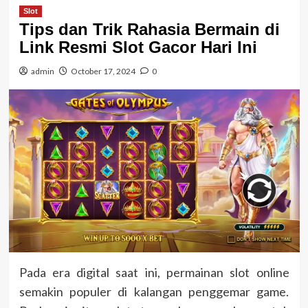
Slot
Tips dan Trik Rahasia Bermain di
Link Resmi Slot Gacor Hari Ini
admin
October 17, 2024
0
Pada era digital saat ini, permainan slot online
semakin populer di kalangan penggemar game.