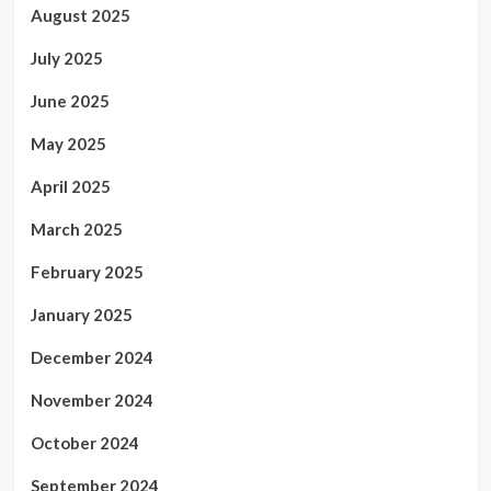
August 2025
July 2025
June 2025
May 2025
April 2025
March 2025
February 2025
January 2025
December 2024
November 2024
October 2024
September 2024