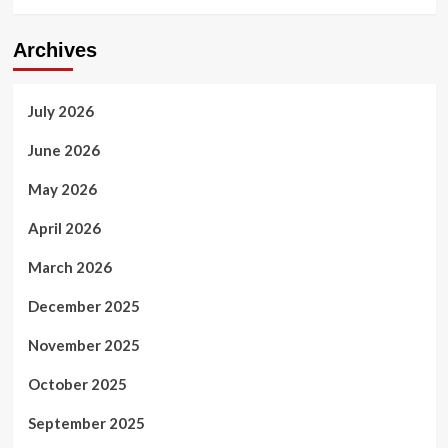
Archives
July 2026
June 2026
May 2026
April 2026
March 2026
December 2025
November 2025
October 2025
September 2025