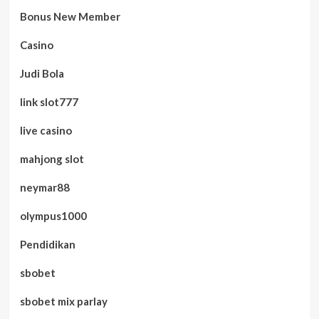
Bonus New Member
Casino
Judi Bola
link slot777
live casino
mahjong slot
neymar88
olympus1000
Pendidikan
sbobet
sbobet mix parlay