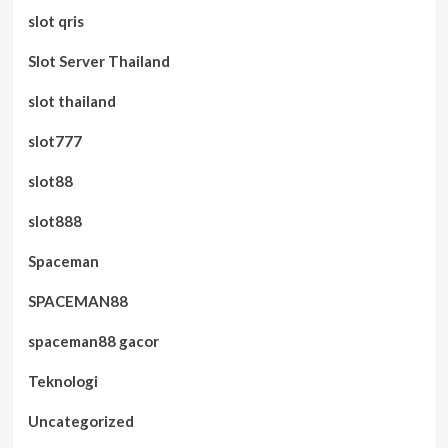
slot qris
Slot Server Thailand
slot thailand
slot777
slot88
slot888
Spaceman
SPACEMAN88
spaceman88 gacor
Teknologi
Uncategorized