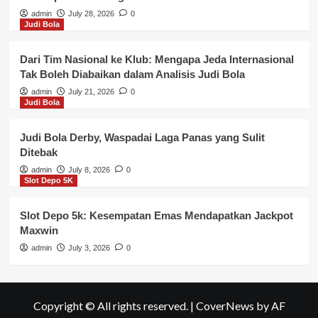
admin
July 28, 2026
0
Judi Bola
Dari Tim Nasional ke Klub: Mengapa Jeda Internasional
Tak Boleh Diabaikan dalam Analisis Judi Bola
admin
July 21, 2026
0
Judi Bola
Judi Bola Derby, Waspadai Laga Panas yang Sulit
Ditebak
admin
July 8, 2026
0
Slot Depo 5K
Slot Depo 5k: Kesempatan Emas Mendapatkan Jackpot
Maxwin
admin
July 3, 2026
0
Copyright © All rights reserved.
|
CoverNews
by AF