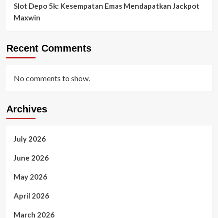
Slot Depo 5k: Kesempatan Emas Mendapatkan Jackpot
Maxwin
Recent Comments
No comments to show.
Archives
July 2026
June 2026
May 2026
April 2026
March 2026