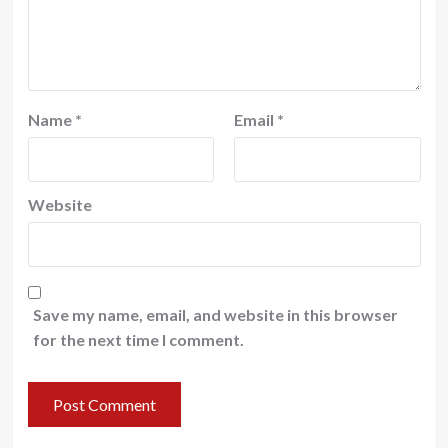
Name
*
Email
*
Website
Save my name, email, and website in this browser
for the next time I comment.