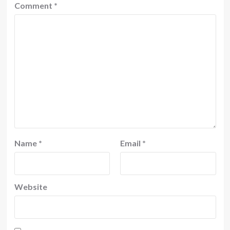
Comment
*
Name
*
Email
*
Website