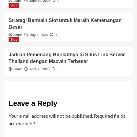
admin
June 19, 2026
0
Slot
Strategi Bermain Slot untuk Meraih Kemenangan
Besar
admin
May 1, 2026
0
Slot
Jadilah Pemenang Berikutnya di Situs Link Server
Thailand dengan Maxwin Terbesar
admin
April 30, 2026
0
Leave a Reply
Your email address will not be published.
Required fields
are marked
*