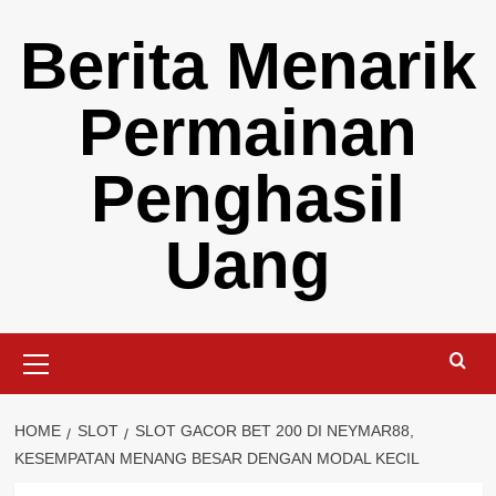
Skip
Berita Menarik
to
content
Permainan
Penghasil
Uang
Primary
Menu
HOME
SLOT
SLOT GACOR BET 200 DI NEYMAR88,
KESEMPATAN MENANG BESAR DENGAN MODAL KECIL