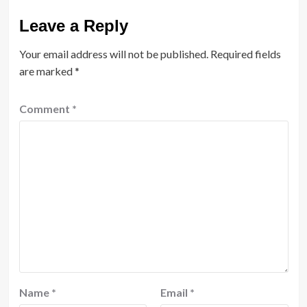
Leave a Reply
Your email address will not be published.
Required fields
are marked
*
Comment
*
Name
*
Email
*