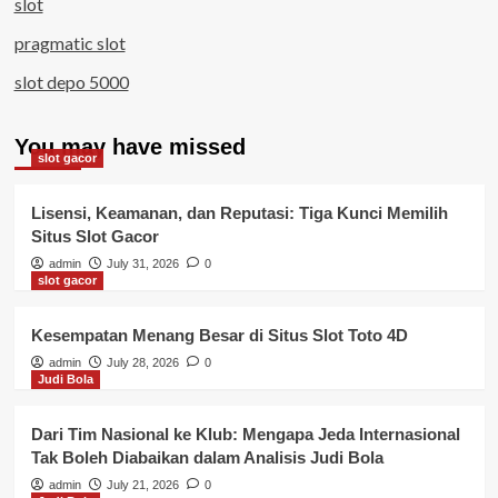
slot
pragmatic slot
slot depo 5000
You may have missed
slot gacor
Lisensi, Keamanan, dan Reputasi: Tiga Kunci Memilih
Situs Slot Gacor
admin
July 31, 2026
0
slot gacor
Kesempatan Menang Besar di Situs Slot Toto 4D
admin
July 28, 2026
0
Judi Bola
Dari Tim Nasional ke Klub: Mengapa Jeda Internasional
Tak Boleh Diabaikan dalam Analisis Judi Bola
admin
July 21, 2026
0