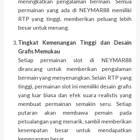
meningkatkan pengalaman bermain. Semua
permainan yang ada di NEYMAR88 memiliki
RTP yang tinggi, memberikan peluang lebih
besar untuk menang.
Tingkat Kemenangan Tinggi dan Desain
Grafis Memukau
Setiap permainan slot di NEYMAR88
dirancang untuk memberikan pengalaman
bermain yang menyenangkan. Selain RTP yang
tinggi, permainan slot ini memiliki desain grafis
yang luar biasa dan efek suara realistis yang
membuat permainan semakin seru. Setiap
putaran akan membawa pemain pada
petualangan yang menarik, sambil memberikan
kesempatan besar untuk mendapatkan
kemenangan besar.