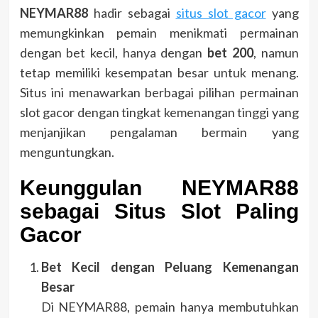
NEYMAR88
hadir sebagai
situs slot gacor
yang
memungkinkan pemain menikmati permainan
dengan bet kecil, hanya dengan
bet 200
, namun
tetap memiliki kesempatan besar untuk menang.
Situs ini menawarkan berbagai pilihan permainan
slot gacor dengan tingkat kemenangan tinggi yang
menjanjikan pengalaman bermain yang
menguntungkan.
Keunggulan NEYMAR88
sebagai Situs Slot Paling
Gacor
Bet Kecil dengan Peluang Kemenangan
Besar
Di NEYMAR88, pemain hanya membutuhkan