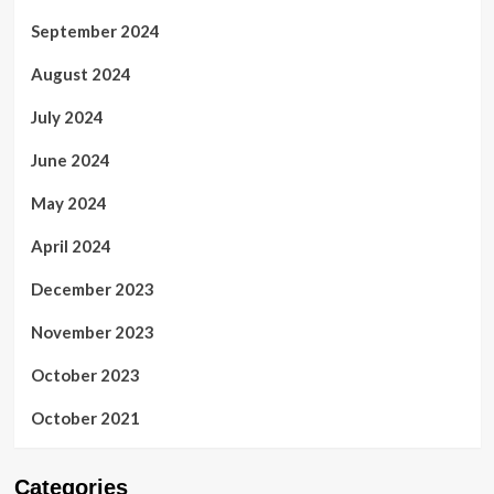
September 2024
August 2024
July 2024
June 2024
May 2024
April 2024
December 2023
November 2023
October 2023
October 2021
Categories