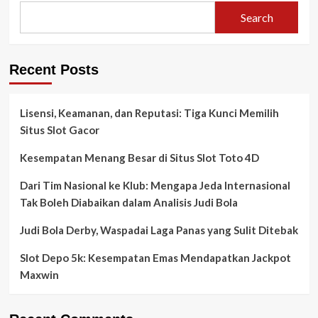
Search
Recent Posts
Lisensi, Keamanan, dan Reputasi: Tiga Kunci Memilih
Situs Slot Gacor
Kesempatan Menang Besar di Situs Slot Toto 4D
Dari Tim Nasional ke Klub: Mengapa Jeda Internasional
Tak Boleh Diabaikan dalam Analisis Judi Bola
Judi Bola Derby, Waspadai Laga Panas yang Sulit Ditebak
Slot Depo 5k: Kesempatan Emas Mendapatkan Jackpot
Maxwin