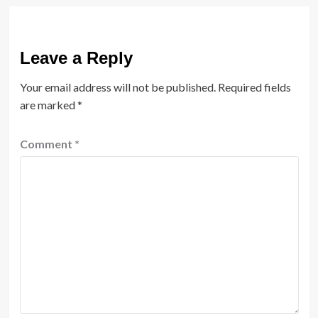
Leave a Reply
Your email address will not be published.
Required fields
are marked
*
Comment
*