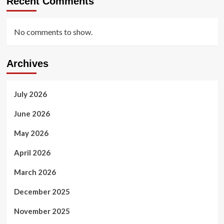
Recent Comments
No comments to show.
Archives
July 2026
June 2026
May 2026
April 2026
March 2026
December 2025
November 2025