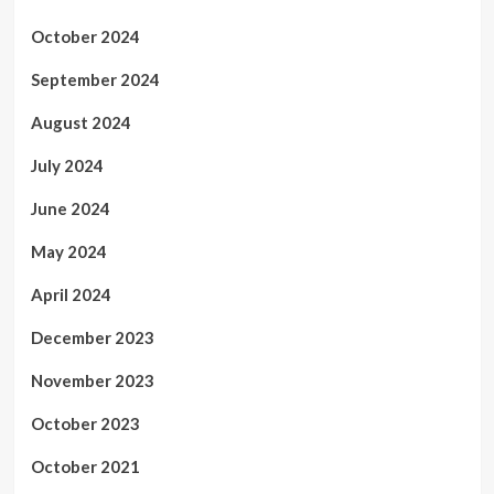
October 2024
September 2024
August 2024
July 2024
June 2024
May 2024
April 2024
December 2023
November 2023
October 2023
October 2021