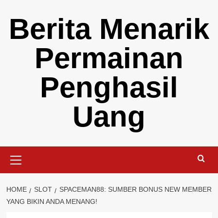
Skip
Berita Menarik
to
content
Permainan
Penghasil
Uang
Primary
Menu
HOME
SLOT
SPACEMAN88: SUMBER BONUS NEW MEMBER
YANG BIKIN ANDA MENANG!