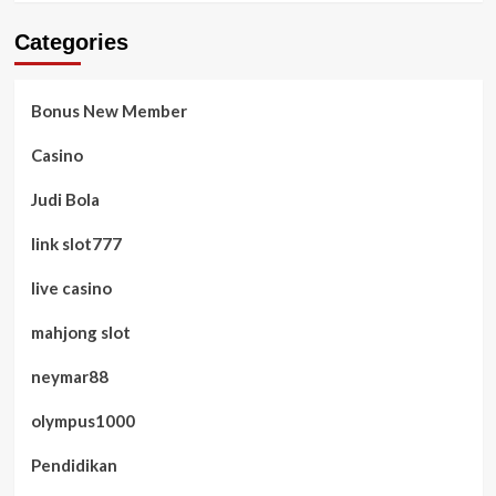
Categories
Bonus New Member
Casino
Judi Bola
link slot777
live casino
mahjong slot
neymar88
olympus1000
Pendidikan