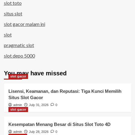
slot toto
situs slot
slot gacor malam ini
slot
pragmatic slot
slot depo 5000
You may have missed
slot gacor
Lisensi, Keamanan, dan Reputasi: Tiga Kunci Memilih
Situs Slot Gacor
admin
July 31, 2026
0
slot gacor
Kesempatan Menang Besar di Situs Slot Toto 4D
admin
July 28, 2026
0