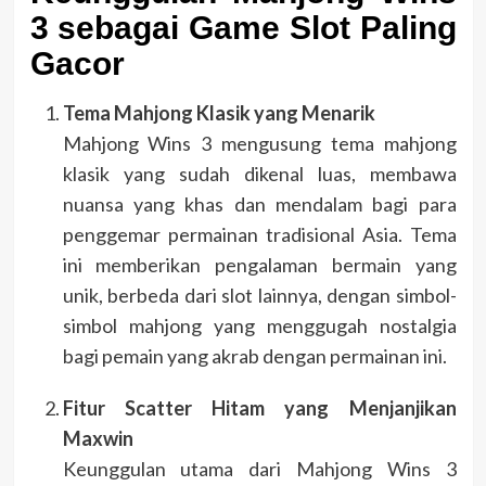
3 sebagai Game Slot Paling
Gacor
Tema Mahjong Klasik yang Menarik
Mahjong Wins 3 mengusung tema mahjong
klasik yang sudah dikenal luas, membawa
nuansa yang khas dan mendalam bagi para
penggemar permainan tradisional Asia. Tema
ini memberikan pengalaman bermain yang
unik, berbeda dari slot lainnya, dengan simbol-
simbol mahjong yang menggugah nostalgia
bagi pemain yang akrab dengan permainan ini.
Fitur Scatter Hitam yang Menjanjikan
Maxwin
Keunggulan utama dari Mahjong Wins 3