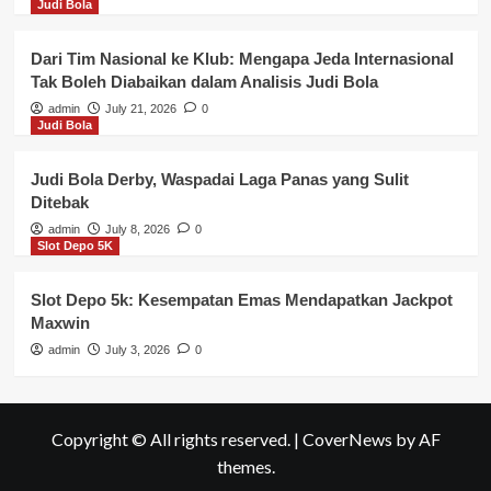
Judi Bola
Dari Tim Nasional ke Klub: Mengapa Jeda Internasional
Tak Boleh Diabaikan dalam Analisis Judi Bola
admin
July 21, 2026
0
Judi Bola
Judi Bola Derby, Waspadai Laga Panas yang Sulit
Ditebak
admin
July 8, 2026
0
Slot Depo 5K
Slot Depo 5k: Kesempatan Emas Mendapatkan Jackpot
Maxwin
admin
July 3, 2026
0
Copyright © All rights reserved.
|
CoverNews
by AF
themes.