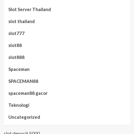
Slot Server Thailand
slot thailand
slot777
slot88
slot888
Spaceman
SPACEMAN88
spaceman88 gacor
Teknologi
Uncategorized
slot deposit 5000