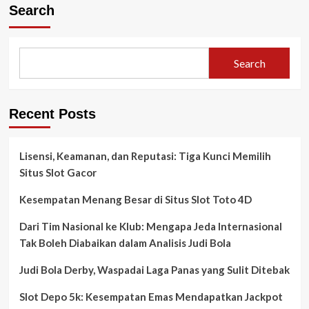
Search
Search
Recent Posts
Lisensi, Keamanan, dan Reputasi: Tiga Kunci Memilih
Situs Slot Gacor
Kesempatan Menang Besar di Situs Slot Toto 4D
Dari Tim Nasional ke Klub: Mengapa Jeda Internasional
Tak Boleh Diabaikan dalam Analisis Judi Bola
Judi Bola Derby, Waspadai Laga Panas yang Sulit Ditebak
Slot Depo 5k: Kesempatan Emas Mendapatkan Jackpot