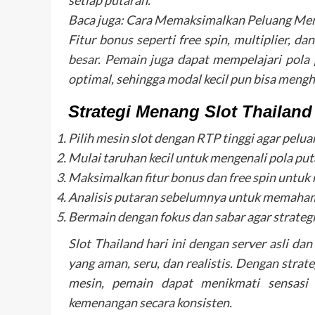
Baca juga: Cara Memaksimalkan Peluang Men
Fitur bonus seperti free spin, multiplier,
besar. Pemain juga dapat mempelajari pola
optimal, sehingga modal kecil pun bisa mengh
Strategi Menang Slot Thailand
Pilih mesin slot dengan RTP tinggi agar pelu
Mulai taruhan kecil untuk mengenali pola pu
Maksimalkan fitur bonus dan free spin untu
Analisis putaran sebelumnya untuk memaham
Bermain dengan fokus dan sabar agar strategi 
Slot Thailand hari ini dengan server asli 
yang aman, seru, dan realistis. Dengan stra
mesin, pemain dapat menikmati sensasi 
kemenangan secara konsisten.