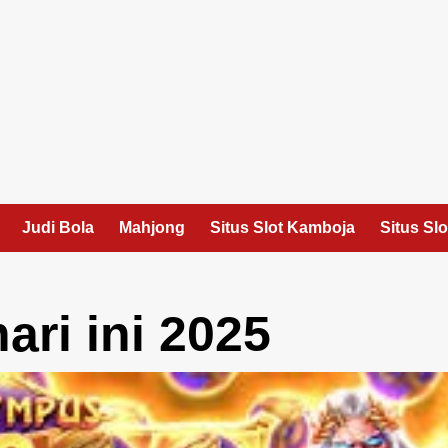
Judi Bola
Mahjong
Situs Slot Kamboja
Situs Slo
hari ini 2025