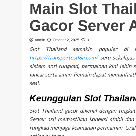
Main Slot Thail
Gacor Server 
0
admin
October 2, 2025
Slot Thailand semakin populer di k
https://transportesd8a.com/
seru sekaligus
sistem anti rungkad, permainan kini lebih
lancar serta aman. Pemain dapat memanfaatk
sesi.
Keunggulan Slot Thaila
Slot Thailand gacor dikenal dengan tingkat
Server asli memastikan koneksi stabil dan
rungkad menjaga keamanan permainan. Graf
setiap putaran.