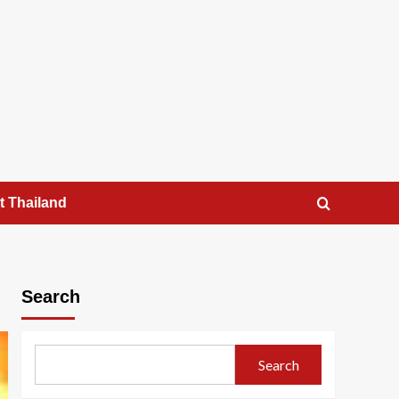
t Thailand
Search
Search