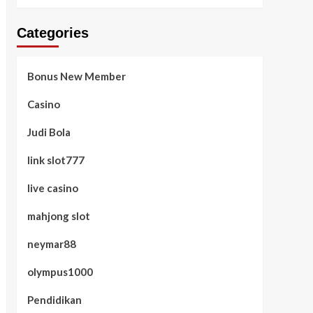
Categories
Bonus New Member
Casino
Judi Bola
link slot777
live casino
mahjong slot
neymar88
olympus1000
Pendidikan