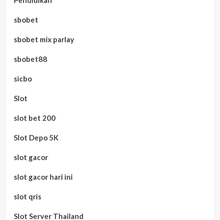
Pendidikan
sbobet
sbobet mix parlay
sbobet88
sicbo
Slot
slot bet 200
Slot Depo 5K
slot gacor
slot gacor hari ini
slot qris
Slot Server Thailand