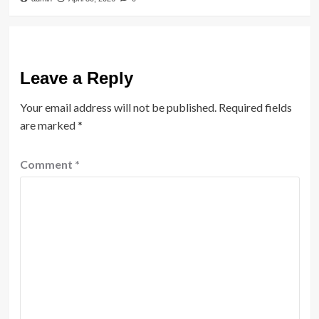
Leave a Reply
Your email address will not be published.
Required fields
are marked
*
Comment
*