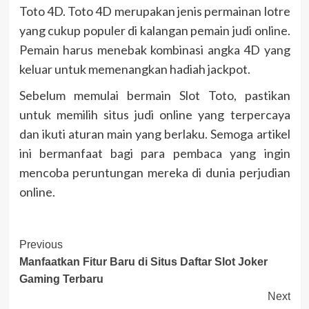
Toto 4D. Toto 4D merupakan jenis permainan lotre
yang cukup populer di kalangan pemain judi online.
Pemain harus menebak kombinasi angka 4D yang
keluar untuk memenangkan hadiah jackpot.
Sebelum memulai bermain Slot Toto, pastikan
untuk memilih situs judi online yang terpercaya
dan ikuti aturan main yang berlaku. Semoga artikel
ini bermanfaat bagi para pembaca yang ingin
mencoba peruntungan mereka di dunia perjudian
online.
Post
Previous
Manfaatkan Fitur Baru di Situs Daftar Slot Joker
Navigation
Gaming Terbaru
Next