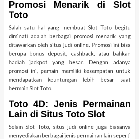
Promosi Menarik di Slot
Toto
Salah satu hal yang membuat Slot Toto begitu
diminati adalah berbagai promosi menarik yang
ditawarkan oleh situs judi online. Promosi ini bisa
berupa bonus deposit, cashback, atau bahkan
hadiah jackpot yang besar. Dengan adanya
promosi ini, pemain memiliki kesempatan untuk
mendapatkan keuntungan lebih besar saat
bermain Slot Toto.
Toto 4D: Jenis Permainan
Lain di Situs Toto Slot
Selain Slot Toto, situs judi online juga biasanya
menyediakan berbagai jenis permainan lain seperti