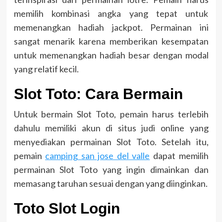
memilih kombinasi angka yang tepat untuk
memenangkan hadiah jackpot. Permainan ini
sangat menarik karena memberikan kesempatan
untuk memenangkan hadiah besar dengan modal
yang relatif kecil.
Slot Toto: Cara Bermain
Untuk bermain Slot Toto, pemain harus terlebih
dahulu memiliki akun di situs judi online yang
menyediakan permainan Slot Toto. Setelah itu,
pemain
camping san jose del valle
dapat memilih
permainan Slot Toto yang ingin dimainkan dan
memasang taruhan sesuai dengan yang diinginkan.
Toto Slot Login