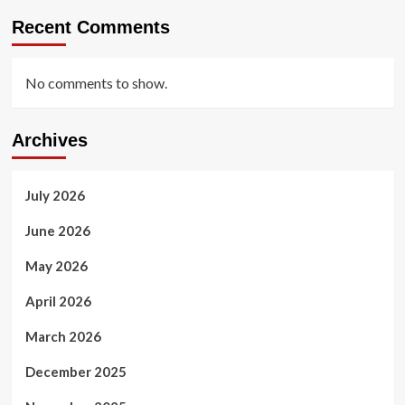
Recent Comments
No comments to show.
Archives
July 2026
June 2026
May 2026
April 2026
March 2026
December 2025