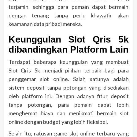
terjamin, sehingga para pemain dapat bermain
dengan tenang tanpa perlu khawatir akan
keamanan data pribadi mereka.
Keunggulan Slot Qris 5k
dibandingkan Platform Lain
Terdapat beberapa keunggulan yang membuat
Slot Qris 5k menjadi pilihan terbaik bagi para
penggemar slot online. Salah satunya adalah
sistem deposit tanpa potongan yang disediakan
oleh platform ini. Dengan adanya fitur deposit
tanpa potongan, para pemain dapat lebih
menghemat biaya dan menikmati bermain slot
online dengan budget yang lebih fleksibel.
Selain itu, ratusan game slot online terbaru yang