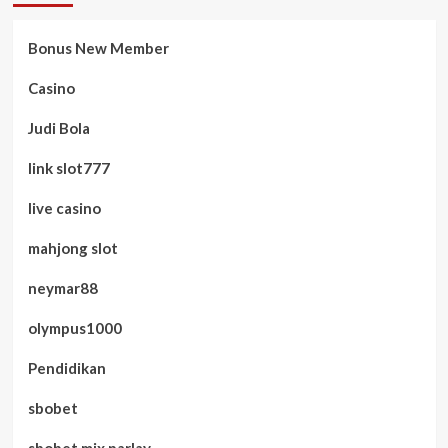
Bonus New Member
Casino
Judi Bola
link slot777
live casino
mahjong slot
neymar88
olympus1000
Pendidikan
sbobet