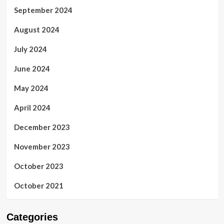
September 2024
August 2024
July 2024
June 2024
May 2024
April 2024
December 2023
November 2023
October 2023
October 2021
Categories