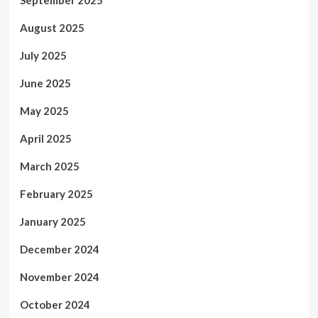
September 2025
August 2025
July 2025
June 2025
May 2025
April 2025
March 2025
February 2025
January 2025
December 2024
November 2024
October 2024