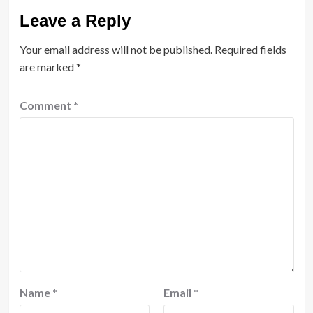
Leave a Reply
Your email address will not be published.
Required fields
are marked
*
Comment
*
Name
*
Email
*