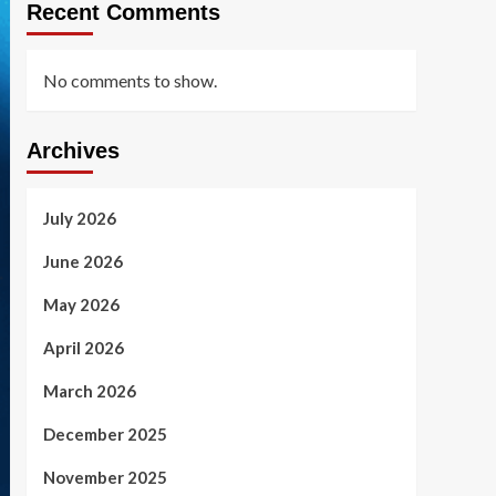
Recent Comments
No comments to show.
Archives
July 2026
June 2026
May 2026
April 2026
March 2026
December 2025
November 2025