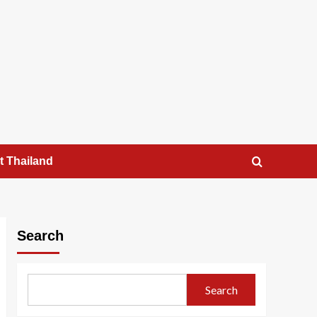
t Thailand
Search
Search