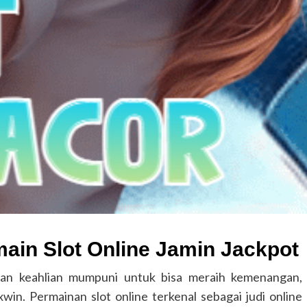
main Slot Online Jamin Jackpot
kan keahlian mumpuni untuk bisa meraih kemenangan,
win. Permainan slot online terkenal sebagai judi online