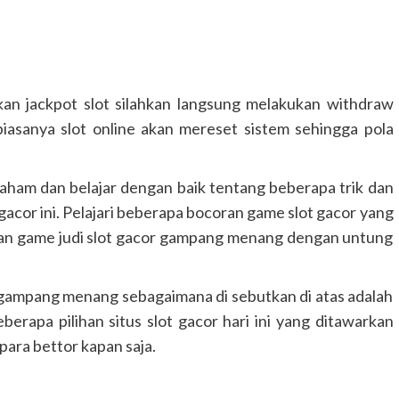
kan jackpot slot silahkan langsung melakukan withdraw
iasanya slot online akan mereset sistem sehingga pola
aham dan belajar dengan baik tentang beberapa trik dan
 gacor ini. Pelajari beberapa bocoran game slot gacor yang
kan game judi slot gacor gampang menang dengan untung
cor gampang menang sebagaimana di sebutkan di atas adalah
erapa pilihan situs slot gacor hari ini yang ditawarkan
 para bettor kapan saja.