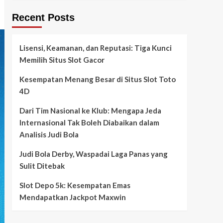
Recent Posts
Lisensi, Keamanan, dan Reputasi: Tiga Kunci
Memilih Situs Slot Gacor
Kesempatan Menang Besar di Situs Slot Toto
4D
Dari Tim Nasional ke Klub: Mengapa Jeda
Internasional Tak Boleh Diabaikan dalam
Analisis Judi Bola
Judi Bola Derby, Waspadai Laga Panas yang
Sulit Ditebak
Slot Depo 5k: Kesempatan Emas
Mendapatkan Jackpot Maxwin