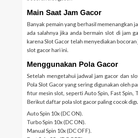
Main Saat Jam Gacor
Banyak pemain yang berhasil memenangkan ja
ada salahnya jika anda bermain slot di jam ga
karena Slot Gacor telah menyediakan bocoran jad
slot gacor hari ini.
Menggunakan Pola Gacor
Setelah mengetahui jadwal jam gacor dan slo
Pola Slot Gacor yang sering digunakan oleh pa
fitur mesin slot, seperti Auto Spin, Fast Spin
Berikut daftar pola slot gacor paling cocok dig
Auto Spin 10x (DC ON).
Turbo Spin 10x (DC ON).
Manual Spin 10x (DC OFF).