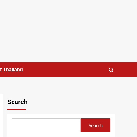
t Thailand
Search
Search