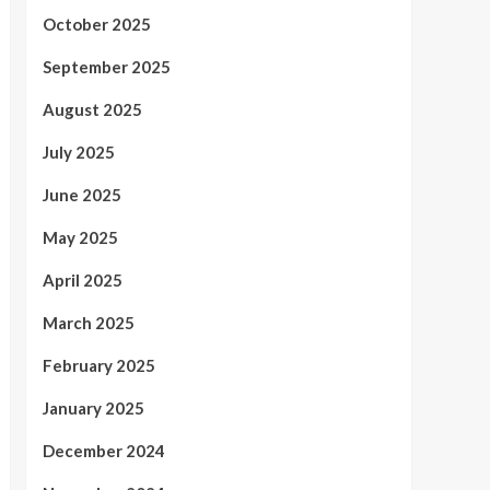
October 2025
September 2025
August 2025
July 2025
June 2025
May 2025
April 2025
March 2025
February 2025
January 2025
December 2024