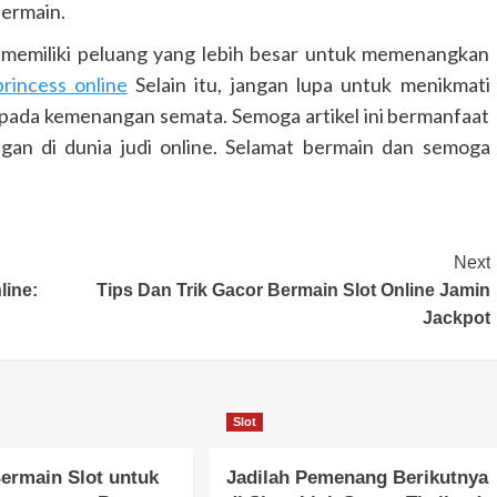
bermain.
a memiliki peluang yang lebih besar untuk memenangkan
princess online
Selain itu, jangan lupa untuk menikmati
 pada kemenangan semata. Semoga artikel ini bermanfaat
n di dunia judi online. Selamat bermain dan semoga
Next
line:
Tips Dan Trik Gacor Bermain Slot Online Jamin
Jackpot
Slot
Bermain Slot untuk
Jadilah Pemenang Berikutnya