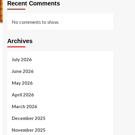
Recent Comments
No comments to show.
Archives
July 2026
June 2026
May 2026
April 2026
March 2026
December 2025
November 2025