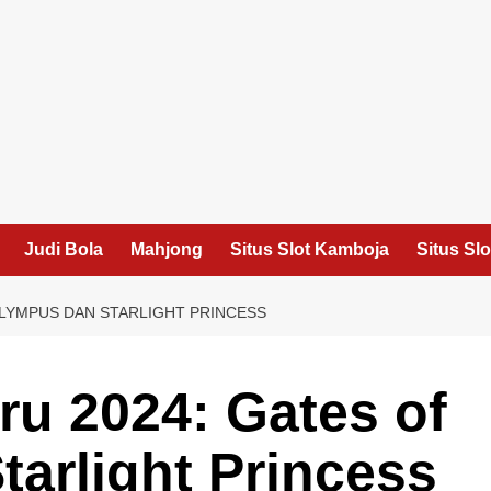
Judi Bola
Mahjong
Situs Slot Kamboja
Situs Slo
OLYMPUS DAN STARLIGHT PRINCESS
u 2024: Gates of
arlight Princess