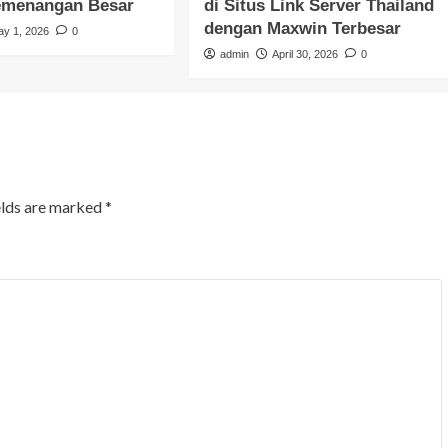
emenangan Besar
di Situs Link Server Thailand
dengan Maxwin Terbesar
ay 1, 2026
0
admin
April 30, 2026
0
elds are marked
*