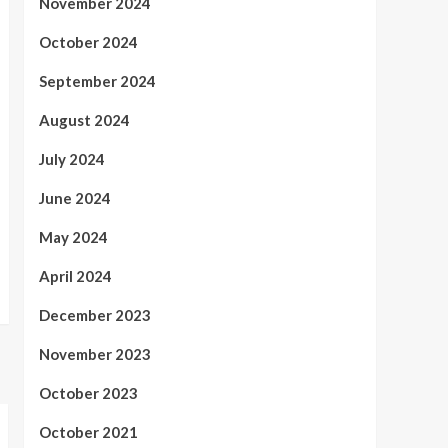
November 2024
October 2024
September 2024
August 2024
July 2024
June 2024
May 2024
April 2024
December 2023
November 2023
October 2023
October 2021