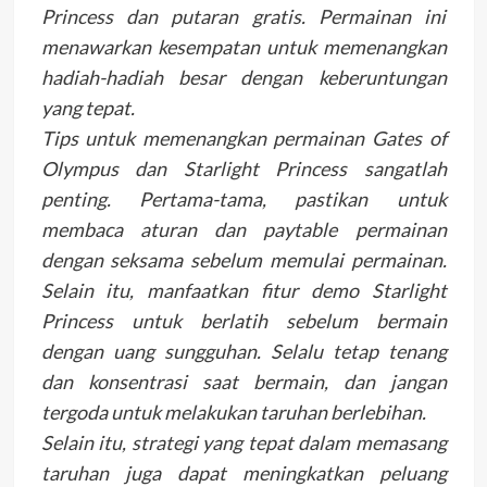
Princess dan putaran gratis. Permainan ini
menawarkan kesempatan untuk memenangkan
hadiah-hadiah besar dengan keberuntungan
yang tepat.
Tips untuk memenangkan permainan Gates of
Olympus dan Starlight Princess sangatlah
penting. Pertama-tama, pastikan untuk
membaca aturan dan paytable permainan
dengan seksama sebelum memulai permainan.
Selain itu, manfaatkan fitur demo Starlight
Princess untuk berlatih sebelum bermain
dengan uang sungguhan. Selalu tetap tenang
dan konsentrasi saat bermain, dan jangan
tergoda untuk melakukan taruhan berlebihan.
Selain itu, strategi yang tepat dalam memasang
taruhan juga dapat meningkatkan peluang