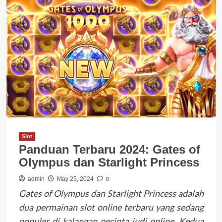
Slot
Panduan Terbaru 2024: Gates of
Olympus dan Starlight Princess
0
admin
May 25, 2024
Gates of Olympus dan Starlight Princess adalah
dua permainan slot online terbaru yang sedang
populer di kalangan pecinta judi online. Kedua