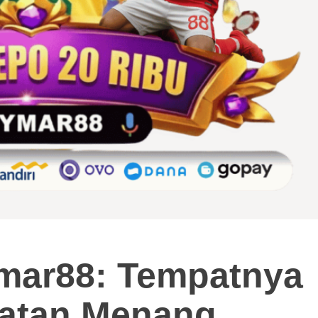
ymar88: Tempatnya
atan Menang