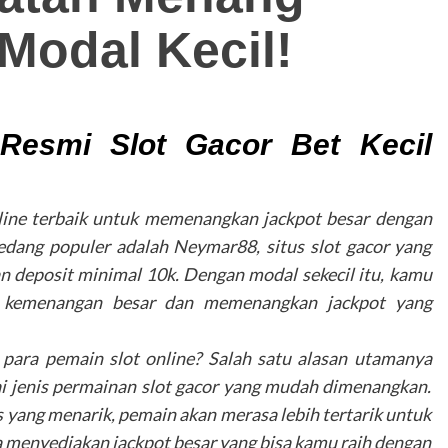
Modal Kecil!
 Resmi Slot Gacor Bet Kecil
ine terbaik untuk memenangkan jackpot besar dengan
 sedang populer adalah Neymar88, situs slot gacor yang
 deposit minimal 10k. Dengan modal sekecil itu, kamu
h kemenangan besar dan memenangkan jackpot yang
ara pemain slot online? Salah satu alasan utamanya
ai jenis permainan slot gacor yang mudah dimenangkan.
s yang menarik, pemain akan merasa lebih tertarik untuk
uga menyediakan jackpot besar yang bisa kamu raih dengan