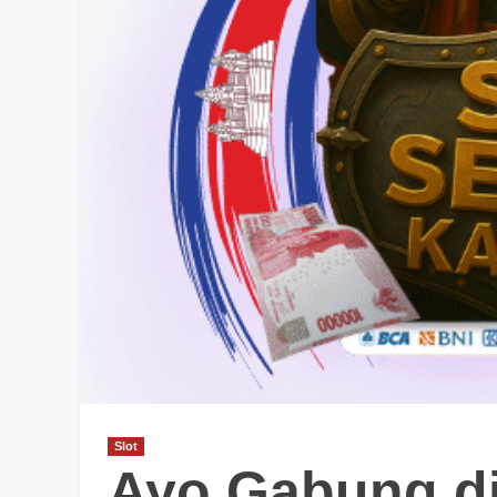
Slot
Ayo Gabung di