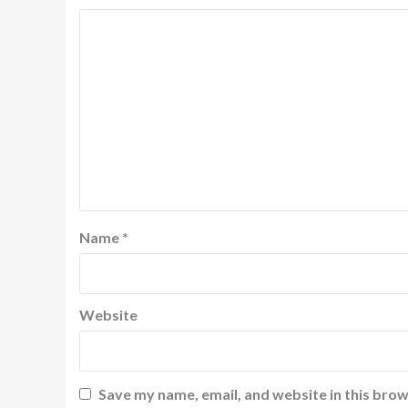
Name
*
Website
Save my name, email, and website in this brow