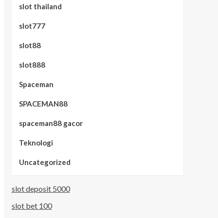
slot thailand
slot777
slot88
slot888
Spaceman
SPACEMAN88
spaceman88 gacor
Teknologi
Uncategorized
slot deposit 5000
slot bet 100