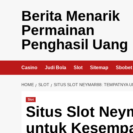
Skip
to
Berita Menarik
content
Permainan
Penghasil Uang
Casino
Judi Bola
Slot
Sitemap
Sbobet
HOME
SLOT
SITUS SLOT NEYMAR88: TEMPATNYA 
Slot
Situs Slot Ne
untuk Kesemp