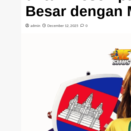
Besar dengan M
admin
December 12, 2025
0