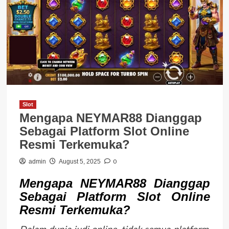
Slot
Mengapa NEYMAR88 Dianggap
Sebagai Platform Slot Online
Resmi Terkemuka?
0
admin
August 5, 2025
Mengapa NEYMAR88 Dianggap
Sebagai Platform Slot Online
Resmi Terkemuka?