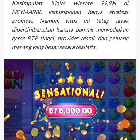
Kesimpulan
: Klaim winrate 99,9% di
NEYMAR88 kemungkinan hanya strategi
promosi. Namun, situs ini tetap layak
dipertimbangkan karena banyak menyediakan
game RTP tinggi, provider resmi, dan peluang
menang yang besar secara realistis.