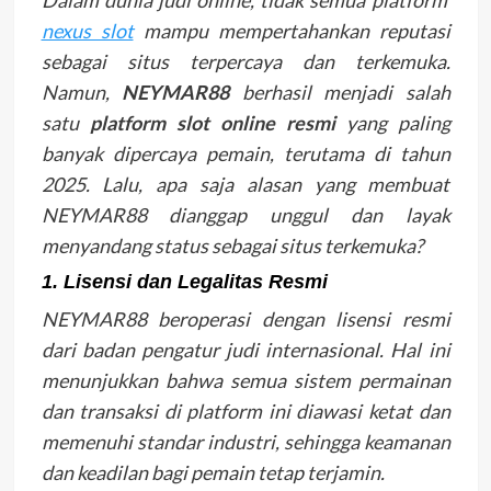
Dalam dunia judi online, tidak semua platform
nexus slot
mampu mempertahankan reputasi
sebagai situs terpercaya dan terkemuka.
Namun,
NEYMAR88
berhasil menjadi salah
satu
platform slot online resmi
yang paling
banyak dipercaya pemain, terutama di tahun
2025. Lalu, apa saja alasan yang membuat
NEYMAR88 dianggap unggul dan layak
menyandang status sebagai situs terkemuka?
1.
Lisensi dan Legalitas Resmi
NEYMAR88 beroperasi dengan lisensi resmi
dari badan pengatur judi internasional. Hal ini
menunjukkan bahwa semua sistem permainan
dan transaksi di platform ini diawasi ketat dan
memenuhi standar industri, sehingga keamanan
dan keadilan bagi pemain tetap terjamin.