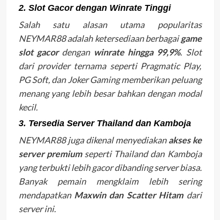
2.
Slot Gacor dengan Winrate Tinggi
Salah satu alasan utama popularitas
NEYMAR88 adalah ketersediaan berbagai
game
slot gacor
dengan
winrate hingga 99,9%
. Slot
dari provider ternama seperti Pragmatic Play,
PG Soft, dan Joker Gaming memberikan peluang
menang yang lebih besar bahkan dengan modal
kecil.
3.
Tersedia Server Thailand dan Kamboja
NEYMAR88 juga dikenal menyediakan
akses ke
server premium
seperti Thailand dan Kamboja
yang terbukti lebih gacor dibanding server biasa.
Banyak pemain mengklaim lebih sering
mendapatkan
Maxwin dan Scatter Hitam
dari
server ini.