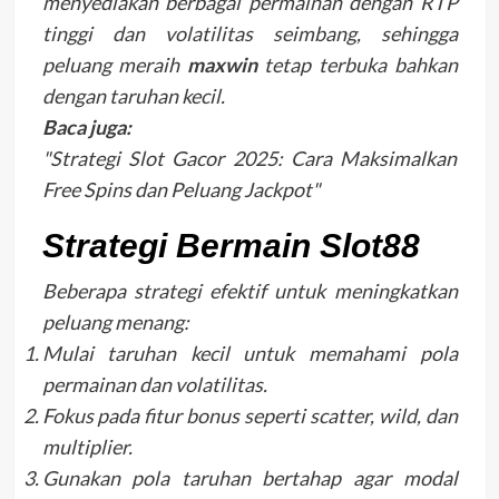
menyediakan berbagai permainan dengan RTP
tinggi dan volatilitas seimbang, sehingga
peluang meraih
maxwin
tetap terbuka bahkan
dengan taruhan kecil.
Baca juga:
"Strategi Slot Gacor 2025: Cara Maksimalkan
Free Spins dan Peluang Jackpot"
Strategi Bermain Slot88
Beberapa strategi efektif untuk meningkatkan
peluang menang:
Mulai taruhan kecil untuk memahami pola
permainan dan volatilitas.
Fokus pada fitur bonus seperti scatter, wild, dan
multiplier.
Gunakan pola taruhan bertahap agar modal