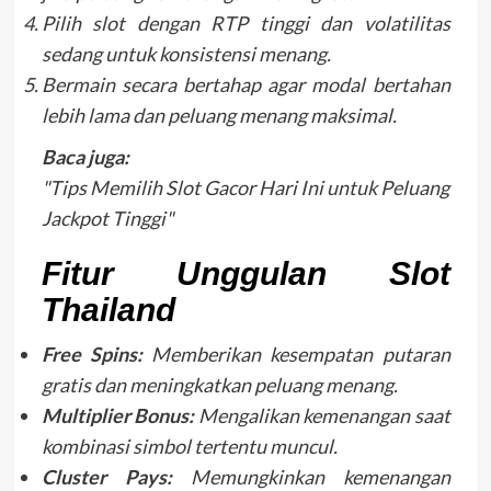
Pilih slot dengan RTP tinggi dan volatilitas
sedang untuk konsistensi menang.
Bermain secara bertahap agar modal bertahan
lebih lama dan peluang menang maksimal.
Baca juga:
"Tips Memilih Slot Gacor Hari Ini untuk Peluang
Jackpot Tinggi"
Fitur Unggulan Slot
Thailand
Free Spins:
Memberikan kesempatan putaran
gratis dan meningkatkan peluang menang.
Multiplier Bonus:
Mengalikan kemenangan saat
kombinasi simbol tertentu muncul.
Cluster Pays:
Memungkinkan kemenangan