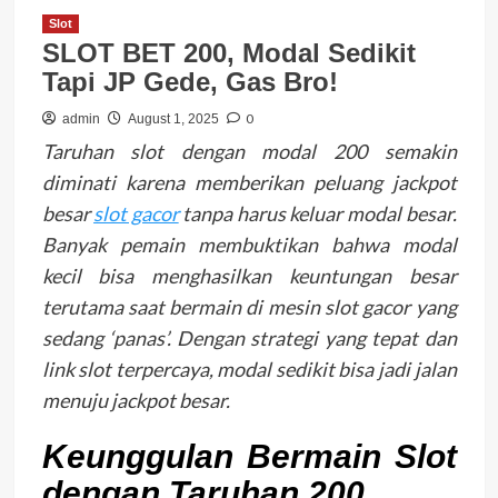
Slot
SLOT BET 200, Modal Sedikit
Tapi JP Gede, Gas Bro!
0
admin
August 1, 2025
Taruhan slot dengan modal 200 semakin
diminati karena memberikan peluang jackpot
besar
slot gacor
tanpa harus keluar modal besar.
Banyak pemain membuktikan bahwa modal
kecil bisa menghasilkan keuntungan besar
terutama saat bermain di mesin slot gacor yang
sedang ‘panas’. Dengan strategi yang tepat dan
link slot terpercaya, modal sedikit bisa jadi jalan
menuju jackpot besar.
Keunggulan Bermain Slot
dengan Taruhan 200