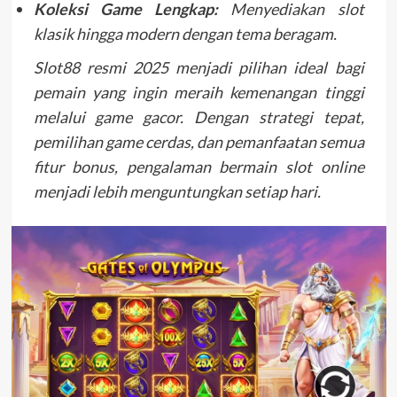
Koleksi Game Lengkap:
Menyediakan slot
klasik hingga modern dengan tema beragam.
Slot88 resmi 2025 menjadi pilihan ideal bagi
pemain yang ingin meraih kemenangan tinggi
melalui game gacor. Dengan strategi tepat,
pemilihan game cerdas, dan pemanfaatan semua
fitur bonus, pengalaman bermain slot online
menjadi lebih menguntungkan setiap hari.