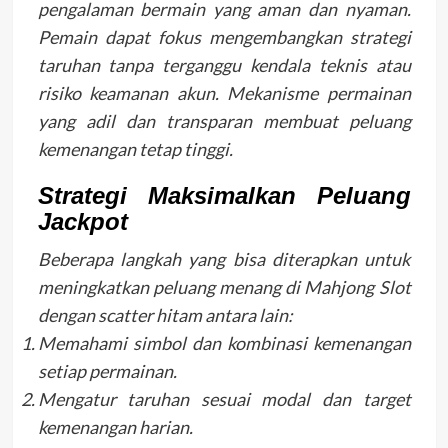
pengalaman bermain yang aman dan nyaman.
Pemain dapat fokus mengembangkan strategi
taruhan tanpa terganggu kendala teknis atau
risiko keamanan akun. Mekanisme permainan
yang adil dan transparan membuat peluang
kemenangan tetap tinggi.
Strategi Maksimalkan Peluang
Jackpot
Beberapa langkah yang bisa diterapkan untuk
meningkatkan peluang menang di Mahjong Slot
dengan scatter hitam antara lain:
Memahami simbol dan kombinasi kemenangan
setiap permainan.
Mengatur taruhan sesuai modal dan target
kemenangan harian.