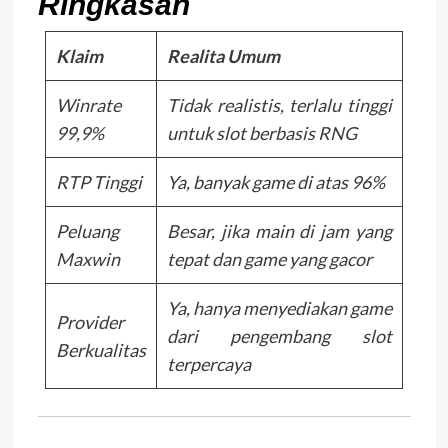
Ringkasan
Klaim
Realita Umum
Winrate
Tidak realistis, terlalu tinggi
99,9%
untuk slot berbasis RNG
RTP Tinggi
Ya, banyak game di atas 96%
Peluang
Besar, jika main di jam yang
Maxwin
tepat dan game yang gacor
Ya, hanya menyediakan game
Provider
dari pengembang slot
Berkualitas
terpercaya