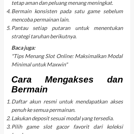
tetap aman dan peluang menang meningkat.
Bermain konsisten pada satu game sebelum
mencoba permainan lain.
Pantau setiap putaran untuk menentukan
strategi taruhan berikutnya.
Baca juga:
"Tips Menang Slot Online: Maksimalkan Modal
Minimal untuk Maxwin"
Cara Mengakses dan
Bermain
Daftar akun resmi untuk mendapatkan akses
penuh ke semua permainan.
Lakukan deposit sesuai modal yang tersedia.
Pilih game slot gacor favorit dari koleksi