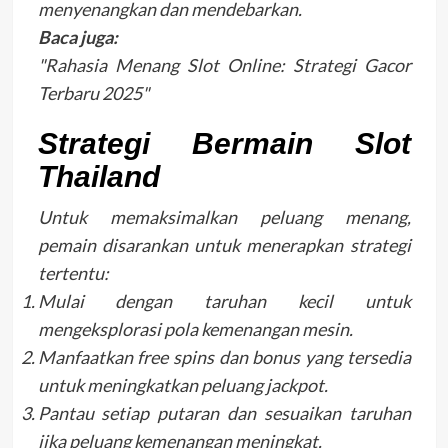
menyenangkan dan mendebarkan.
Baca juga:
"Rahasia Menang Slot Online: Strategi Gacor
Terbaru 2025"
Strategi Bermain Slot
Thailand
Untuk memaksimalkan peluang menang,
pemain disarankan untuk menerapkan strategi
tertentu:
Mulai dengan taruhan kecil untuk
mengeksplorasi pola kemenangan mesin.
Manfaatkan free spins dan bonus yang tersedia
untuk meningkatkan peluang jackpot.
Pantau setiap putaran dan sesuaikan taruhan
jika peluang kemenangan meningkat.