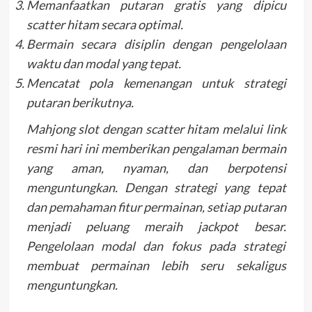
Memanfaatkan putaran gratis yang dipicu
scatter hitam secara optimal.
Bermain secara disiplin dengan pengelolaan
waktu dan modal yang tepat.
Mencatat pola kemenangan untuk strategi
putaran berikutnya.
Mahjong slot dengan scatter hitam melalui link
resmi hari ini memberikan pengalaman bermain
yang aman, nyaman, dan berpotensi
menguntungkan. Dengan strategi yang tepat
dan pemahaman fitur permainan, setiap putaran
menjadi peluang meraih jackpot besar.
Pengelolaan modal dan fokus pada strategi
membuat permainan lebih seru sekaligus
menguntungkan.