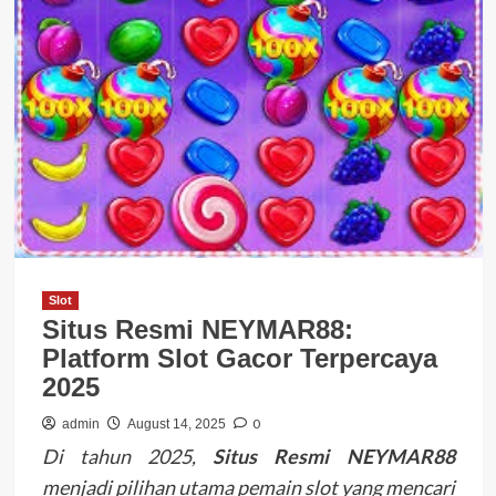
Slot
Situs Resmi NEYMAR88:
Platform Slot Gacor Terpercaya
2025
0
admin
August 14, 2025
Di tahun 2025,
Situs Resmi NEYMAR88
menjadi pilihan utama pemain slot yang mencari