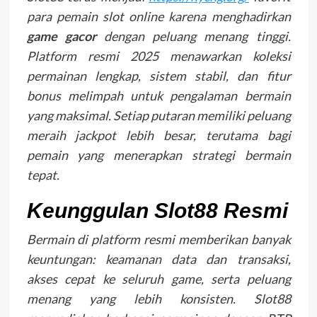
para pemain slot online karena menghadirkan
game gacor
dengan peluang menang tinggi.
Platform resmi 2025 menawarkan koleksi
permainan lengkap, sistem stabil, dan fitur
bonus melimpah untuk pengalaman bermain
yang maksimal. Setiap putaran memiliki peluang
meraih jackpot lebih besar, terutama bagi
pemain yang menerapkan strategi bermain
tepat.
Keunggulan Slot88 Resmi
Bermain di platform resmi memberikan banyak
keuntungan: keamanan data dan transaksi,
akses cepat ke seluruh game, serta peluang
menang yang lebih konsisten. Slot88