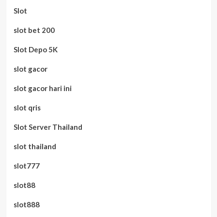
Slot
slot bet 200
Slot Depo 5K
slot gacor
slot gacor hari ini
slot qris
Slot Server Thailand
slot thailand
slot777
slot88
slot888