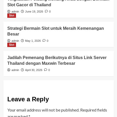
Slot Gacor di Thailand
admin
June 19, 2026
0
Slot
Strategi Bermain Slot untuk Meraih Kemenangan
Besar
admin
May 1, 2026
0
Slot
Jadilah Pemenang Berikutnya di Situs Link Server
Thailand dengan Maxwin Terbesar
admin
April 30, 2026
0
Leave a Reply
Your email address will not be published.
Required fields
are marked
*