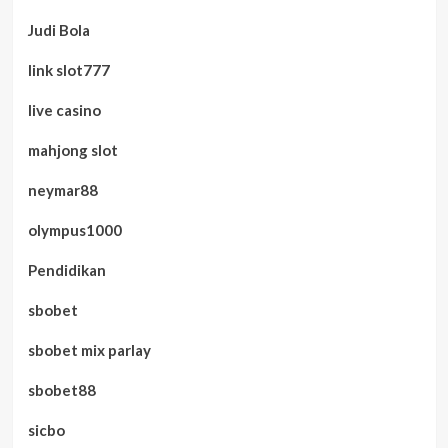
Judi Bola
link slot777
live casino
mahjong slot
neymar88
olympus1000
Pendidikan
sbobet
sbobet mix parlay
sbobet88
sicbo