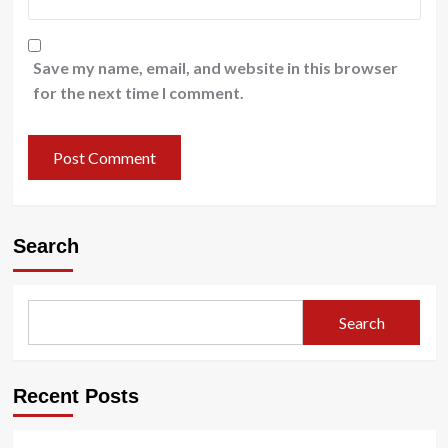
Save my name, email, and website in this browser
for the next time I comment.
Search
Search
Recent Posts