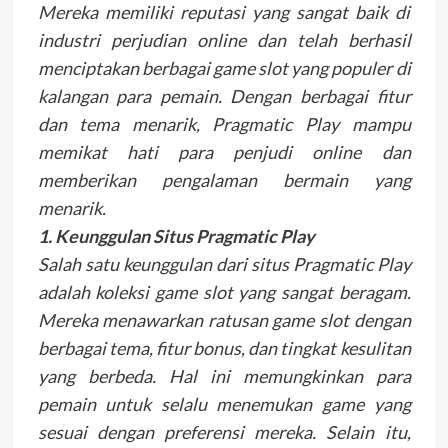
Mereka memiliki reputasi yang sangat baik di
industri perjudian online dan telah berhasil
menciptakan berbagai game slot yang populer di
kalangan para pemain. Dengan berbagai fitur
dan tema menarik, Pragmatic Play mampu
memikat hati para penjudi online dan
memberikan pengalaman bermain yang
menarik.
1. Keunggulan Situs Pragmatic Play
Salah satu keunggulan dari situs Pragmatic Play
adalah koleksi game slot yang sangat beragam.
Mereka menawarkan ratusan game slot dengan
berbagai tema, fitur bonus, dan tingkat kesulitan
yang berbeda. Hal ini memungkinkan para
pemain untuk selalu menemukan game yang
sesuai dengan preferensi mereka. Selain itu,