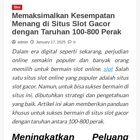
Slot
Memaksimalkan Kesempatan
Menang di Situs Slot Gacor
dengan Taruhan 100-800 Perak
0
admin
January 17, 2025
Dalam era digital seperti sekarang, perjudian
online semakin populer dan banyak orang
memilih untuk bermain slot online.
slot
Salah
satu situs slot online yang populer adalah situs
slot gacor. Namun, untuk bisa sukses bermain di
situs ini, dibutuhkan strategi dan pengetahuan
yang baik. Artikel ini akan memberikan panduan
khusus untuk sukses bermain di situs slot gacor
dengan taruhan antara 100-800 perak.
Meningkatkan Peluang