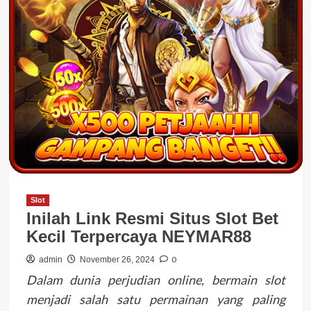
Slot
Inilah Link Resmi Situs Slot Bet
Kecil Terpercaya NEYMAR88
0
admin
November 26, 2024
Dalam dunia perjudian online, bermain slot
menjadi salah satu permainan yang paling