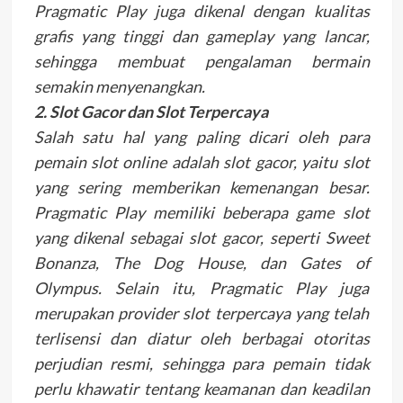
Pragmatic Play juga dikenal dengan kualitas
grafis yang tinggi dan gameplay yang lancar,
sehingga membuat pengalaman bermain
semakin menyenangkan.
2. Slot Gacor dan Slot Terpercaya
Salah satu hal yang paling dicari oleh para
pemain slot online adalah slot gacor, yaitu slot
yang sering memberikan kemenangan besar.
Pragmatic Play memiliki beberapa game slot
yang dikenal sebagai slot gacor, seperti Sweet
Bonanza, The Dog House, dan Gates of
Olympus. Selain itu, Pragmatic Play juga
merupakan provider slot terpercaya yang telah
terlisensi dan diatur oleh berbagai otoritas
perjudian resmi, sehingga para pemain tidak
perlu khawatir tentang keamanan dan keadilan