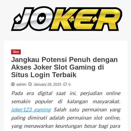
Slot
Jangkau Potensi Penuh dengan
Akses Joker Slot Gaming di
Situs Login Terbaik
0
admin
January 28, 2025
Pada era digital saat ini, perjudian online
semakin populer di kalangan masyarakat.
joker123 gaming
Salah satu permainan yang
paling diminati adalah permainan slot online,
yang menawarkan keuntungan besar bagi para