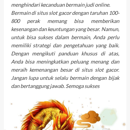
menghindari kecanduan bermain judi online.
Bermain di situs slot gacor dengan taruhan 100-
800 perak memang bisa memberikan
kesenangan dan keuntungan yang besar. Namun,
untuk bisa sukses dalam bermain, Anda perlu
memiliki strategi dan pengetahuan yang baik.
Dengan mengikuti panduan khusus di atas,
Anda bisa meningkatkan peluang menang dan
meraih kemenangan besar di situs slot gacor.
Jangan lupa untuk selalu bermain dengan bijak
dan bertanggung jawab. Semoga sukses