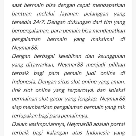
saat bermain bisa dengan cepat mendapatkan
bantuan melalui layanan pelanggan yang
tersedia 24/7. Dengan dukungan dari tim yang
berpengalaman, para pemain bisa mendapatkan
pengalaman bermain yang maksimal di
Neymar88.
Dengan berbagai kelebihan dan keunggulan
yang ditawarkan, Neymar88 menjadi pilihan
terbaik bagi para pemain judi online di
Indonesia. Dengan situs slot online yang aman,
link slot online yang terpercaya, dan koleksi
permainan slot gacor yang lengkap, Neymar88
siap memberikan pengalaman bermain yang tak
terlupakan bagi para pemainnya.
Dalam kesimpulannya, Neymar88 adalah portal
terbaik bagi kalangan atas Indonesia yang