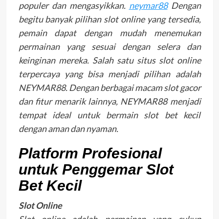
populer dan mengasyikkan.
neymar88
Dengan
begitu banyak pilihan slot online yang tersedia,
pemain dapat dengan mudah menemukan
permainan yang sesuai dengan selera dan
keinginan mereka. Salah satu situs slot online
terpercaya yang bisa menjadi pilihan adalah
NEYMAR88. Dengan berbagai macam slot gacor
dan fitur menarik lainnya, NEYMAR88 menjadi
tempat ideal untuk bermain slot bet kecil
dengan aman dan nyaman.
Platform Profesional
untuk Penggemar Slot
Bet Kecil
Slot Online