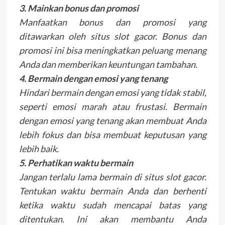
3. Mainkan bonus dan promosi
Manfaatkan bonus dan promosi yang
ditawarkan oleh situs slot gacor. Bonus dan
promosi ini bisa meningkatkan peluang menang
Anda dan memberikan keuntungan tambahan.
4. Bermain dengan emosi yang tenang
Hindari bermain dengan emosi yang tidak stabil,
seperti emosi marah atau frustasi. Bermain
dengan emosi yang tenang akan membuat Anda
lebih fokus dan bisa membuat keputusan yang
lebih baik.
5. Perhatikan waktu bermain
Jangan terlalu lama bermain di situs slot gacor.
Tentukan waktu bermain Anda dan berhenti
ketika waktu sudah mencapai batas yang
ditentukan. Ini akan membantu Anda