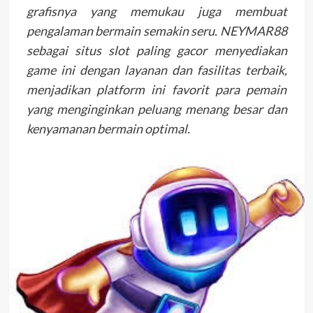
grafisnya yang memukau juga membuat
pengalaman bermain semakin seru. NEYMAR88
sebagai situs slot paling gacor menyediakan
game ini dengan layanan dan fasilitas terbaik,
menjadikan platform ini favorit para pemain
yang menginginkan peluang menang besar dan
kenyamanan bermain optimal.