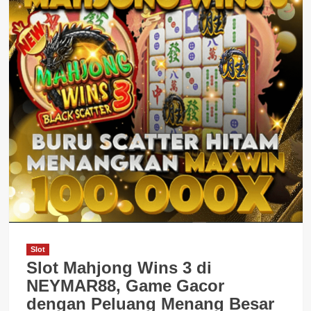
Slot
Slot Mahjong Wins 3 di
NEYMAR88, Game Gacor
dengan Peluang Menang Besar