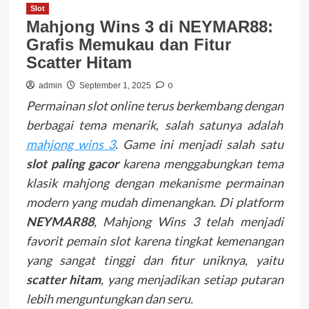
Slot
Mahjong Wins 3 di NEYMAR88:
Grafis Memukau dan Fitur
Scatter Hitam
0
admin
September 1, 2025
Permainan slot online terus berkembang dengan
berbagai tema menarik, salah satunya adalah
mahjong wins 3
. Game ini menjadi salah satu
slot paling gacor
karena menggabungkan tema
klasik mahjong dengan mekanisme permainan
modern yang mudah dimenangkan. Di platform
NEYMAR88
, Mahjong Wins 3 telah menjadi
favorit pemain slot karena tingkat kemenangan
yang sangat tinggi dan fitur uniknya, yaitu
scatter hitam
, yang menjadikan setiap putaran
lebih menguntungkan dan seru.