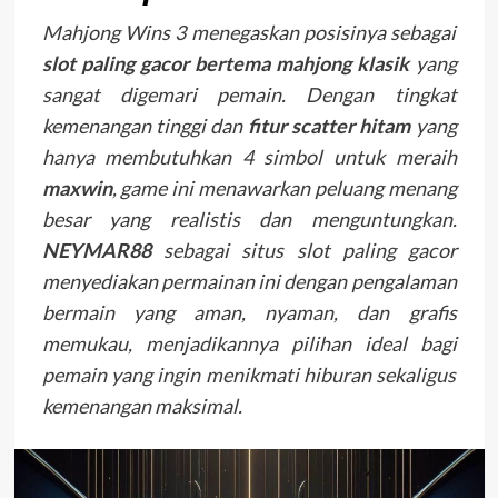
Mahjong Wins 3 menegaskan posisinya sebagai
slot paling gacor bertema mahjong klasik
yang
sangat digemari pemain. Dengan tingkat
kemenangan tinggi dan
fitur scatter hitam
yang
hanya membutuhkan 4 simbol untuk meraih
maxwin
, game ini menawarkan peluang menang
besar yang realistis dan menguntungkan.
NEYMAR88
sebagai situs slot paling gacor
menyediakan permainan ini dengan pengalaman
bermain yang aman, nyaman, dan grafis
memukau, menjadikannya pilihan ideal bagi
pemain yang ingin menikmati hiburan sekaligus
kemenangan maksimal.