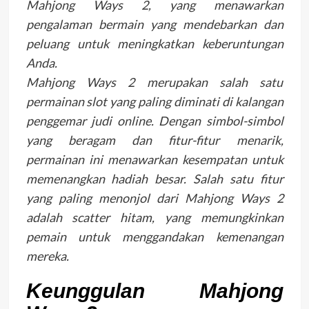
Mahjong Ways 2, yang menawarkan
pengalaman bermain yang mendebarkan dan
peluang untuk meningkatkan keberuntungan
Anda.
Mahjong Ways 2 merupakan salah satu
permainan slot yang paling diminati di kalangan
penggemar judi online. Dengan simbol-simbol
yang beragam dan fitur-fitur menarik,
permainan ini menawarkan kesempatan untuk
memenangkan hadiah besar. Salah satu fitur
yang paling menonjol dari Mahjong Ways 2
adalah scatter hitam, yang memungkinkan
pemain untuk menggandakan kemenangan
mereka.
Keunggulan Mahjong