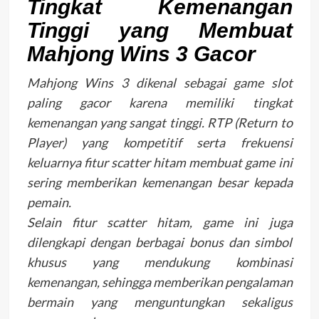
Tingkat Kemenangan
Tinggi yang Membuat
Mahjong Wins 3 Gacor
Mahjong Wins 3 dikenal sebagai game slot
paling gacor karena memiliki tingkat
kemenangan yang sangat tinggi. RTP (Return to
Player) yang kompetitif serta frekuensi
keluarnya fitur scatter hitam membuat game ini
sering memberikan kemenangan besar kepada
pemain.
Selain fitur scatter hitam, game ini juga
dilengkapi dengan berbagai bonus dan simbol
khusus yang mendukung kombinasi
kemenangan, sehingga memberikan pengalaman
bermain yang menguntungkan sekaligus