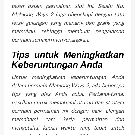
besar dalam permainan slot ini. Selain itu,
Mahjong Ways 2 juga dilengkapi dengan tata
letak gulungan yang menarik dan grafis yang
memukau, sehingga membuat pengalaman
bermain semakin menyenangkan.
Tips untuk Meningkatkan
Keberuntungan Anda
Untuk meningkatkan keberuntungan Anda
dalam bermain Mahjong Ways 2, ada beberapa
tips yang bisa Anda coba. Pertama-tama,
pastikan untuk memahami aturan dan strategi
bermain permainan ini dengan baik. Dengan
memahami cara kerja permainan dan
mengetahui kapan waktu yang tepat untuk