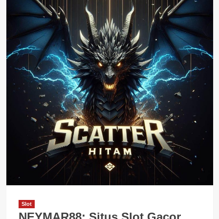
Slot
NEYMAR88: Situs Slot Gacor