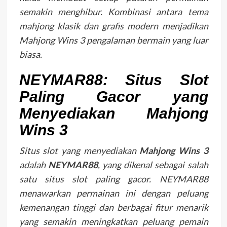
semakin menghibur. Kombinasi antara tema
mahjong klasik dan grafis modern menjadikan
Mahjong Wins 3 pengalaman bermain yang luar
biasa.
NEYMAR88: Situs Slot
Paling Gacor yang
Menyediakan Mahjong
Wins 3
Situs slot yang menyediakan
Mahjong Wins 3
adalah
NEYMAR88
, yang dikenal sebagai salah
satu situs slot paling gacor. NEYMAR88
menawarkan permainan ini dengan peluang
kemenangan tinggi dan berbagai fitur menarik
yang semakin meningkatkan peluang pemain