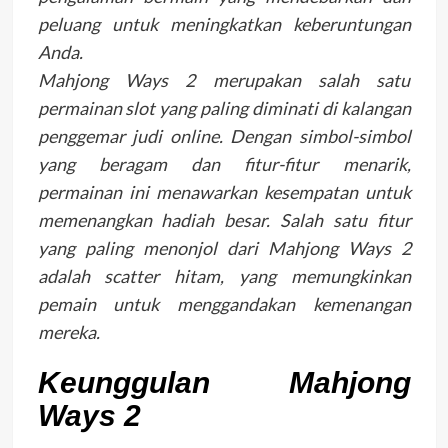
peluang untuk meningkatkan keberuntungan
Anda.
Mahjong Ways 2 merupakan salah satu
permainan slot yang paling diminati di kalangan
penggemar judi online. Dengan simbol-simbol
yang beragam dan fitur-fitur menarik,
permainan ini menawarkan kesempatan untuk
memenangkan hadiah besar. Salah satu fitur
yang paling menonjol dari Mahjong Ways 2
adalah scatter hitam, yang memungkinkan
pemain untuk menggandakan kemenangan
mereka.
Keunggulan Mahjong
Ways 2