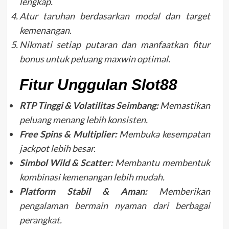
lengkap.
Atur taruhan berdasarkan modal dan target
kemenangan.
Nikmati setiap putaran dan manfaatkan fitur
bonus untuk peluang maxwin optimal.
Fitur Unggulan Slot88
RTP Tinggi & Volatilitas Seimbang:
Memastikan
peluang menang lebih konsisten.
Free Spins & Multiplier:
Membuka kesempatan
jackpot lebih besar.
Simbol Wild & Scatter:
Membantu membentuk
kombinasi kemenangan lebih mudah.
Platform Stabil & Aman:
Memberikan
pengalaman bermain nyaman dari berbagai
perangkat.