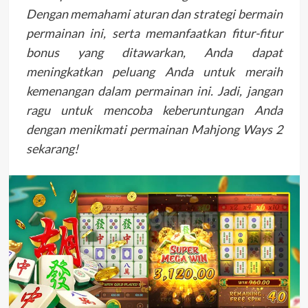
Dengan memahami aturan dan strategi bermain
permainan ini, serta memanfaatkan fitur-fitur
bonus yang ditawarkan, Anda dapat
meningkatkan peluang Anda untuk meraih
kemenangan dalam permainan ini. Jadi, jangan
ragu untuk mencoba keberuntungan Anda
dengan menikmati permainan Mahjong Ways 2
sekarang!