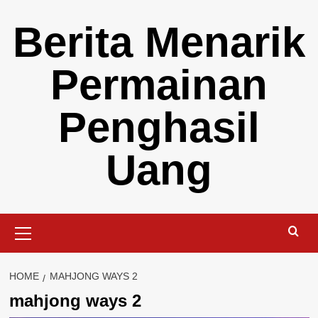
Skip
Berita Menarik
to
content
Permainan
Penghasil
Uang
Primary
Menu
HOME
MAHJONG WAYS 2
mahjong ways 2