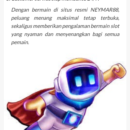
Dengan bermain di situs resmi NEYMAR88,
peluang menang maksimal tetap terbuka,
sekaligus memberikan pengalaman bermain slot
yang nyaman dan menyenangkan bagi semua
pemain.