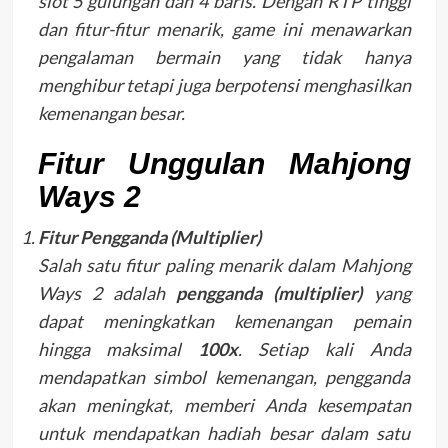
slot 5 gulungan dan 4 baris. Dengan RTP tinggi
dan fitur-fitur menarik, game ini menawarkan
pengalaman bermain yang tidak hanya
menghibur tetapi juga berpotensi menghasilkan
kemenangan besar.
Fitur Unggulan Mahjong
Ways 2
Fitur Pengganda (Multiplier)
Salah satu fitur paling menarik dalam Mahjong
Ways 2 adalah
pengganda (multiplier)
yang
dapat meningkatkan kemenangan pemain
hingga maksimal
100x
. Setiap kali Anda
mendapatkan simbol kemenangan, pengganda
akan meningkat, memberi Anda kesempatan
untuk mendapatkan hadiah besar dalam satu