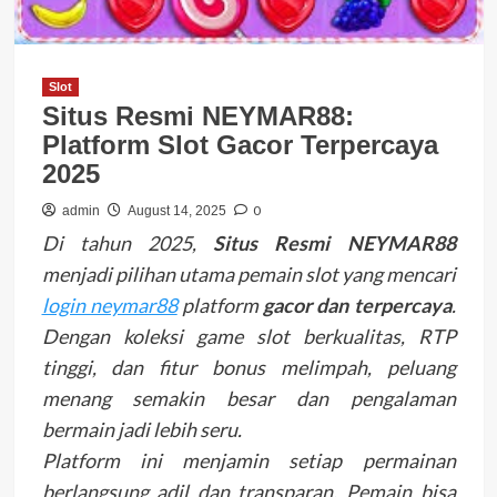
Slot
Situs Resmi NEYMAR88:
Platform Slot Gacor Terpercaya
2025
0
admin
August 14, 2025
Di tahun 2025,
Situs Resmi NEYMAR88
menjadi pilihan utama pemain slot yang mencari
login neymar88
platform
gacor dan terpercaya
.
Dengan koleksi game slot berkualitas, RTP
tinggi, dan fitur bonus melimpah, peluang
menang semakin besar dan pengalaman
bermain jadi lebih seru.
Platform ini menjamin setiap permainan
berlangsung adil dan transparan. Pemain bisa