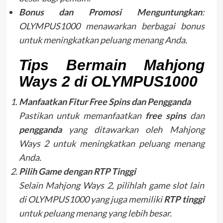
Bonus dan Promosi Menguntungkan
:
OLYMPUS1000 menawarkan berbagai bonus
untuk meningkatkan peluang menang Anda.
Tips Bermain Mahjong
Ways 2 di OLYMPUS1000
Manfaatkan Fitur Free Spins dan Pengganda
Pastikan untuk memanfaatkan
free spins
dan
pengganda
yang ditawarkan oleh Mahjong
Ways 2 untuk meningkatkan peluang menang
Anda.
Pilih Game dengan RTP Tinggi
Selain Mahjong Ways 2, pilihlah game slot lain
di OLYMPUS1000 yang juga memiliki
RTP tinggi
untuk peluang menang yang lebih besar.