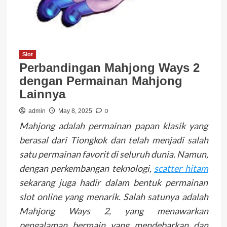
Slot
Perbandingan Mahjong Ways 2
dengan Permainan Mahjong
Lainnya
0
admin
May 8, 2025
Mahjong adalah permainan papan klasik yang
berasal dari Tiongkok dan telah menjadi salah
satu permainan favorit di seluruh dunia. Namun,
dengan perkembangan teknologi,
scatter hitam
sekarang juga hadir dalam bentuk permainan
slot online yang menarik. Salah satunya adalah
Mahjong Ways 2, yang menawarkan
pengalaman bermain yang mendebarkan dan