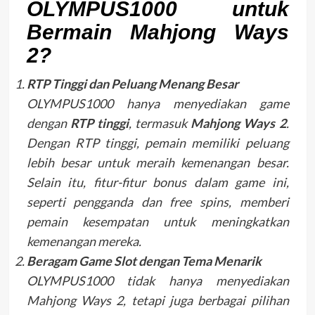
OLYMPUS1000 untuk
Bermain Mahjong Ways
2?
RTP Tinggi dan Peluang Menang Besar
OLYMPUS1000 hanya menyediakan game
dengan
RTP tinggi
, termasuk
Mahjong Ways 2
.
Dengan RTP tinggi, pemain memiliki peluang
lebih besar untuk meraih kemenangan besar.
Selain itu, fitur-fitur bonus dalam game ini,
seperti pengganda dan free spins, memberi
pemain kesempatan untuk meningkatkan
kemenangan mereka.
Beragam Game Slot dengan Tema Menarik
OLYMPUS1000 tidak hanya menyediakan
Mahjong Ways 2, tetapi juga berbagai pilihan