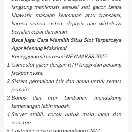
langsung menikmati sensasi slot gacor tanpa
khawatir masalah keamanan atau transaksi,
karena semua sistem deposit dan withdraw
berjalan cepat dan aman.
Baca juga: Cara Memilih Situs Slot Terpercaya
Agar Menang Maksimal
Keunggulan situs resmi NEYMAR88 2025:
Game slot gacor dengan RTP tinggi dan peluang
jackpot nyata.
Sistem permainan fair dan aman untuk semua
pemain.
Bonus dan fitur tambahan mendukung
kemenangan lebih mudah.
Server stabil, cocok untuk main lama dan
nonstop.
Customer service siap membantu 24/7.