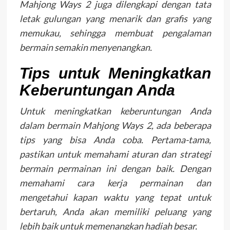
Mahjong Ways 2 juga dilengkapi dengan tata
letak gulungan yang menarik dan grafis yang
memukau, sehingga membuat pengalaman
bermain semakin menyenangkan.
Tips untuk Meningkatkan
Keberuntungan Anda
Untuk meningkatkan keberuntungan Anda
dalam bermain Mahjong Ways 2, ada beberapa
tips yang bisa Anda coba. Pertama-tama,
pastikan untuk memahami aturan dan strategi
bermain permainan ini dengan baik. Dengan
memahami cara kerja permainan dan
mengetahui kapan waktu yang tepat untuk
bertaruh, Anda akan memiliki peluang yang
lebih baik untuk memenangkan hadiah besar.