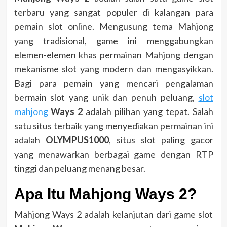
terbaru yang sangat populer di kalangan para
pemain slot online. Mengusung tema Mahjong
yang tradisional, game ini menggabungkan
elemen-elemen khas permainan Mahjong dengan
mekanisme slot yang modern dan mengasyikkan.
Bagi para pemain yang mencari pengalaman
bermain slot yang unik dan penuh peluang,
slot
mahjong
Ways 2
adalah pilihan yang tepat. Salah
satu situs terbaik yang menyediakan permainan ini
adalah
OLYMPUS1000
, situs slot paling gacor
yang menawarkan berbagai game dengan RTP
tinggi dan peluang menang besar.
Apa Itu Mahjong Ways 2?
Mahjong Ways 2 adalah kelanjutan dari game slot