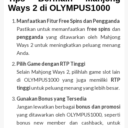
Ways 2 di OLYMPUS1000
Manfaatkan Fitur Free Spins dan Pengganda
Pastikan untuk memanfaatkan
free spins
dan
pengganda
yang ditawarkan oleh Mahjong
Ways 2 untuk meningkatkan peluang menang
Anda.
Pilih Game dengan RTP Tinggi
Selain Mahjong Ways 2, pilihlah game slot lain
di OLYMPUS1000 yang juga memiliki
RTP
tinggi
untuk peluang menang yang lebih besar.
Gunakan Bonus yang Tersedia
Jangan lewatkan berbagai
bonus dan promosi
yang ditawarkan oleh OLYMPUS1000, seperti
bonus new member dan cashback, untuk