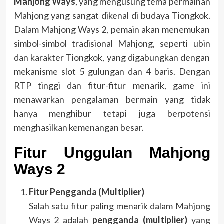
Mahjong Ways
, yang mengusung tema permainan
Mahjong yang sangat dikenal di budaya Tiongkok.
Dalam Mahjong Ways 2, pemain akan menemukan
simbol-simbol tradisional Mahjong, seperti ubin
dan karakter Tiongkok, yang digabungkan dengan
mekanisme slot 5 gulungan dan 4 baris. Dengan
RTP tinggi dan fitur-fitur menarik, game ini
menawarkan pengalaman bermain yang tidak
hanya menghibur tetapi juga berpotensi
menghasilkan kemenangan besar.
Fitur Unggulan Mahjong
Ways 2
Fitur Pengganda (Multiplier)
Salah satu fitur paling menarik dalam Mahjong
Ways 2 adalah
pengganda (multiplier)
yang