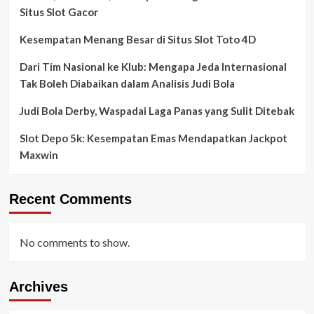
Situs Slot Gacor
Kesempatan Menang Besar di Situs Slot Toto 4D
Dari Tim Nasional ke Klub: Mengapa Jeda Internasional
Tak Boleh Diabaikan dalam Analisis Judi Bola
Judi Bola Derby, Waspadai Laga Panas yang Sulit Ditebak
Slot Depo 5k: Kesempatan Emas Mendapatkan Jackpot
Maxwin
Recent Comments
No comments to show.
Archives