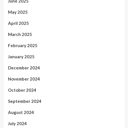
June 2025
May 2025
April 2025
March 2025
February 2025
January 2025
December 2024
November 2024
October 2024
September 2024
August 2024
July 2024