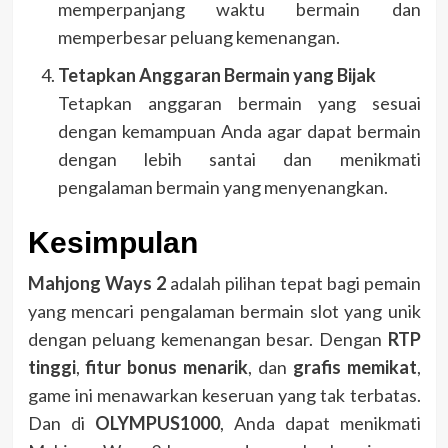
memperpanjang waktu bermain dan
memperbesar peluang kemenangan.
Tetapkan Anggaran Bermain yang Bijak
Tetapkan anggaran bermain yang sesuai
dengan kemampuan Anda agar dapat bermain
dengan lebih santai dan menikmati
pengalaman bermain yang menyenangkan.
Kesimpulan
Mahjong Ways 2
adalah pilihan tepat bagi pemain
yang mencari pengalaman bermain slot yang unik
dengan peluang kemenangan besar. Dengan
RTP
tinggi
,
fitur bonus menarik
, dan
grafis memikat
,
game ini menawarkan keseruan yang tak terbatas.
Dan di
OLYMPUS1000
, Anda dapat menikmati