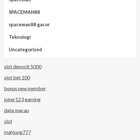
SPACEMAN88
spaceman88 gacor
Teknologi
Uncategorized
slot deposit 5000
slot bet 100
bonus new member
joker123 gaming
data macau
slot
mahjong777