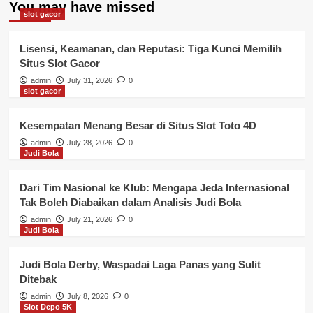
You may have missed
slot gacor
Lisensi, Keamanan, dan Reputasi: Tiga Kunci Memilih
Situs Slot Gacor
admin
July 31, 2026
0
slot gacor
Kesempatan Menang Besar di Situs Slot Toto 4D
admin
July 28, 2026
0
Judi Bola
Dari Tim Nasional ke Klub: Mengapa Jeda Internasional
Tak Boleh Diabaikan dalam Analisis Judi Bola
admin
July 21, 2026
0
Judi Bola
Judi Bola Derby, Waspadai Laga Panas yang Sulit
Ditebak
admin
July 8, 2026
0
Slot Depo 5K