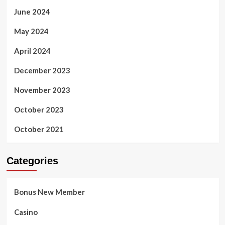
June 2024
May 2024
April 2024
December 2023
November 2023
October 2023
October 2021
Categories
Bonus New Member
Casino