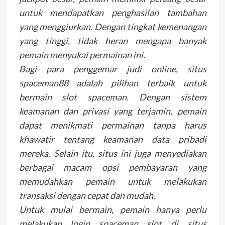
untuk mendapatkan penghasilan tambahan
yang menggiurkan. Dengan tingkat kemenangan
yang tinggi, tidak heran mengapa banyak
pemain menyukai permainan ini.
Bagi para penggemar judi online, situs
spaceman88 adalah pilihan terbaik untuk
bermain slot spaceman. Dengan sistem
keamanan dan privasi yang terjamin, pemain
dapat menikmati permainan tanpa harus
khawatir tentang keamanan data pribadi
mereka. Selain itu, situs ini juga menyediakan
berbagai macam opsi pembayaran yang
memudahkan pemain untuk melakukan
transaksi dengan cepat dan mudah.
Untuk mulai bermain, pemain hanya perlu
melakukan login spaceman slot di situs