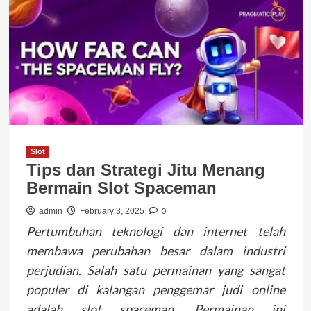
Slot
Tips dan Strategi Jitu Menang
Bermain Slot Spaceman
0
admin
February 3, 2025
Pertumbuhan teknologi dan internet telah
membawa perubahan besar dalam industri
perjudian. Salah satu permainan yang sangat
populer di kalangan penggemar judi online
adalah slot spaceman. Permainan ini