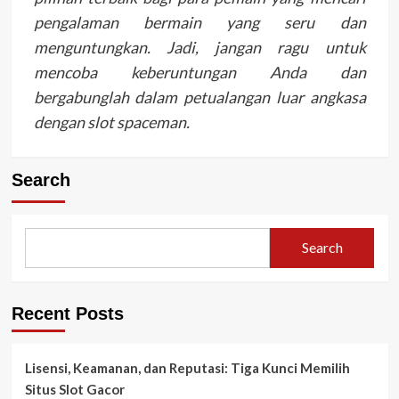
pengalaman bermain yang seru dan
menguntungkan. Jadi, jangan ragu untuk
mencoba keberuntungan Anda dan
bergabunglah dalam petualangan luar angkasa
dengan slot spaceman.
Search
Search
Recent Posts
Lisensi, Keamanan, dan Reputasi: Tiga Kunci Memilih
Situs Slot Gacor