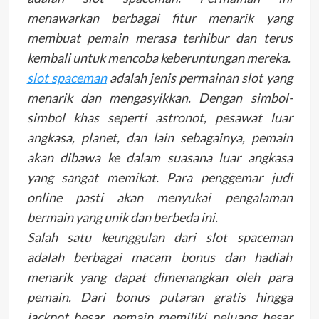
menawarkan berbagai fitur menarik yang
membuat pemain merasa terhibur dan terus
kembali untuk mencoba keberuntungan mereka.
slot spaceman
adalah jenis permainan slot yang
menarik dan mengasyikkan. Dengan simbol-
simbol khas seperti astronot, pesawat luar
angkasa, planet, dan lain sebagainya, pemain
akan dibawa ke dalam suasana luar angkasa
yang sangat memikat. Para penggemar judi
online pasti akan menyukai pengalaman
bermain yang unik dan berbeda ini.
Salah satu keunggulan dari slot spaceman
adalah berbagai macam bonus dan hadiah
menarik yang dapat dimenangkan oleh para
pemain. Dari bonus putaran gratis hingga
jackpot besar, pemain memiliki peluang besar