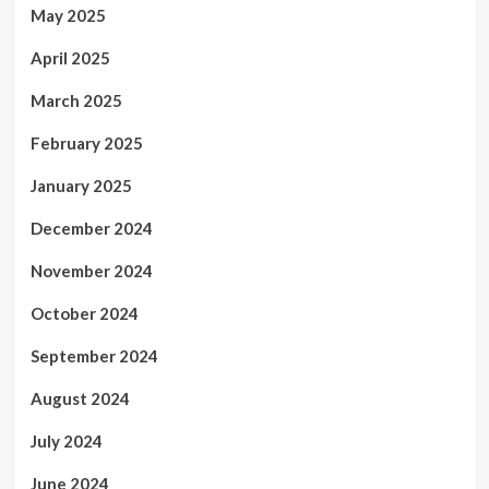
May 2025
April 2025
March 2025
February 2025
January 2025
December 2024
November 2024
October 2024
September 2024
August 2024
July 2024
June 2024