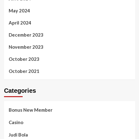
May 2024
April 2024
December 2023
November 2023
October 2023
October 2021
Categories
Bonus New Member
Casino
Judi Bola