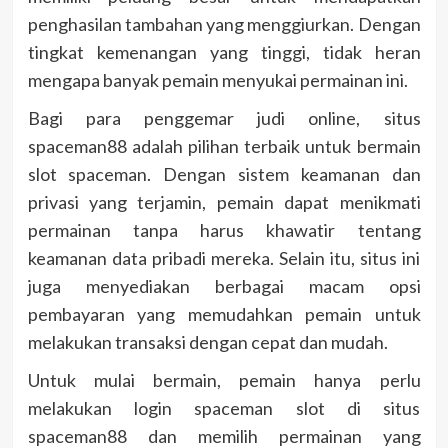
penghasilan tambahan yang menggiurkan. Dengan
tingkat kemenangan yang tinggi, tidak heran
mengapa banyak pemain menyukai permainan ini.
Bagi para penggemar judi online, situs
spaceman88 adalah pilihan terbaik untuk bermain
slot spaceman. Dengan sistem keamanan dan
privasi yang terjamin, pemain dapat menikmati
permainan tanpa harus khawatir tentang
keamanan data pribadi mereka. Selain itu, situs ini
juga menyediakan berbagai macam opsi
pembayaran yang memudahkan pemain untuk
melakukan transaksi dengan cepat dan mudah.
Untuk mulai bermain, pemain hanya perlu
melakukan login spaceman slot di situs
spaceman88 dan memilih permainan yang