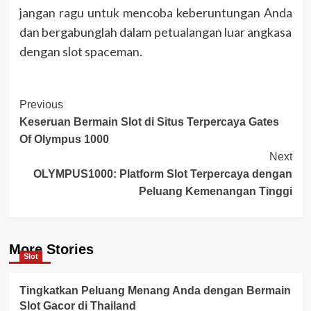
jangan ragu untuk mencoba keberuntungan Anda
dan bergabunglah dalam petualangan luar angkasa
dengan slot spaceman.
Post
Previous
Keseruan Bermain Slot di Situs Terpercaya Gates
Navigation
Of Olympus 1000
Next
OLYMPUS1000: Platform Slot Terpercaya dengan
Peluang Kemenangan Tinggi
More Stories
Slot
Tingkatkan Peluang Menang Anda dengan Bermain
Slot Gacor di Thailand