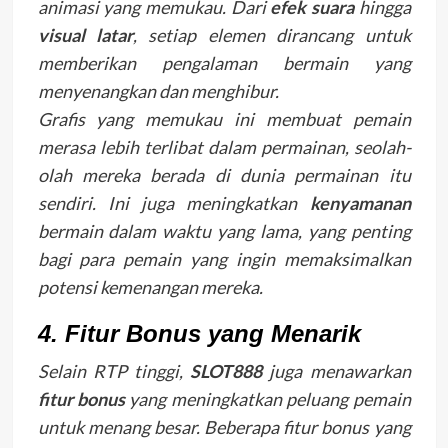
animasi yang memukau. Dari
efek suara
hingga
visual latar
, setiap elemen dirancang untuk
memberikan pengalaman bermain yang
menyenangkan dan menghibur.
Grafis yang memukau ini membuat pemain
merasa lebih terlibat dalam permainan, seolah-
olah mereka berada di dunia permainan itu
sendiri. Ini juga meningkatkan
kenyamanan
bermain dalam waktu yang lama, yang penting
bagi para pemain yang ingin memaksimalkan
potensi kemenangan mereka.
4.
Fitur Bonus yang Menarik
Selain RTP tinggi,
SLOT888
juga menawarkan
fitur bonus
yang meningkatkan peluang pemain
untuk menang besar. Beberapa fitur bonus yang