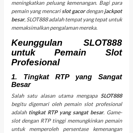
meningkatkan peluang kemenangan. Bagi para
pemain yang mencari
slot gacor
dengan
jackpot
besar
, SLOT888 adalah tempat yang tepat untuk
memaksimalkan pengalaman mereka.
Keunggulan SLOT888
untuk Pemain Slot
Profesional
1.
Tingkat RTP yang Sangat
Besar
Salah satu alasan utama mengapa
SLOT888
begitu digemari oleh pemain slot profesional
adalah
tingkat RTP yang sangat besar
. Game-
slot dengan RTP tinggi memungkinkan pemain
untuk memperoleh persentase kemenangan