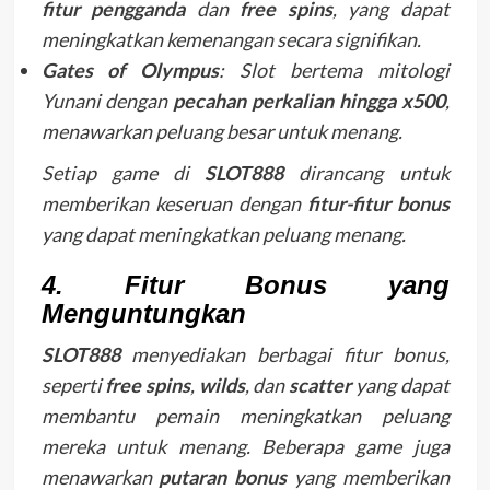
fitur pengganda
dan
free spins
, yang dapat
meningkatkan kemenangan secara signifikan.
Gates of Olympus
: Slot bertema mitologi
Yunani dengan
pecahan perkalian hingga x500
,
menawarkan peluang besar untuk menang.
Setiap game di
SLOT888
dirancang untuk
memberikan keseruan dengan
fitur-fitur bonus
yang dapat meningkatkan peluang menang.
4.
Fitur Bonus yang
Menguntungkan
SLOT888
menyediakan berbagai fitur bonus,
seperti
free spins
,
wilds
, dan
scatter
yang dapat
membantu pemain meningkatkan peluang
mereka untuk menang. Beberapa game juga
menawarkan
putaran bonus
yang memberikan