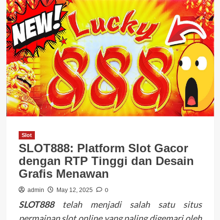
Slot
SLOT888: Platform Slot Gacor
dengan RTP Tinggi dan Desain
Grafis Menawan
0
admin
May 12, 2025
SLOT888
telah menjadi salah satu situs
permainan slot online yang paling digemari oleh