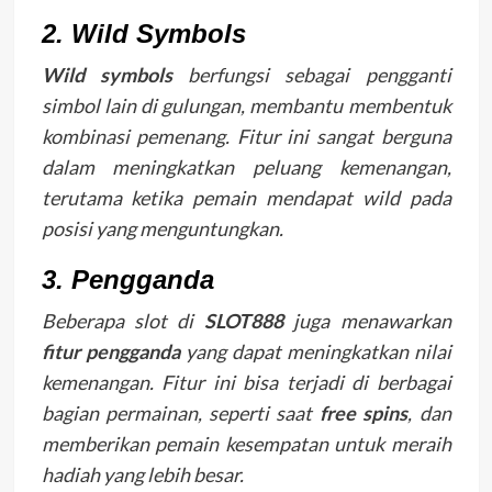
2.
Wild Symbols
Wild symbols
berfungsi sebagai pengganti
simbol lain di gulungan, membantu membentuk
kombinasi pemenang. Fitur ini sangat berguna
dalam meningkatkan peluang kemenangan,
terutama ketika pemain mendapat wild pada
posisi yang menguntungkan.
3.
Pengganda
Beberapa slot di
SLOT888
juga menawarkan
fitur pengganda
yang dapat meningkatkan nilai
kemenangan. Fitur ini bisa terjadi di berbagai
bagian permainan, seperti saat
free spins
, dan
memberikan pemain kesempatan untuk meraih
hadiah yang lebih besar.