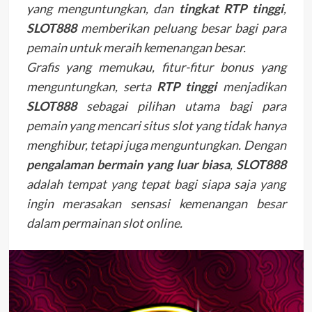
yang menguntungkan, dan
tingkat RTP tinggi
,
SLOT888
memberikan peluang besar bagi para
pemain untuk meraih kemenangan besar.
Grafis yang memukau, fitur-fitur bonus yang
menguntungkan, serta
RTP tinggi
menjadikan
SLOT888
sebagai pilihan utama bagi para
pemain yang mencari situs slot yang tidak hanya
menghibur, tetapi juga menguntungkan. Dengan
pengalaman bermain yang luar biasa
,
SLOT888
adalah tempat yang tepat bagi siapa saja yang
ingin merasakan sensasi kemenangan besar
dalam permainan slot online.