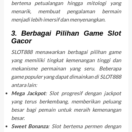
bertema petualangan hingga mitologi yang
menarik, membuat pengalaman bermain
menjadi lebih imersif dan menyenangkan.
3.
Berbagai Pilihan Game Slot
Gacor
SLOT888 menawarkan berbagai pilihan game
yang memiliki tingkat kemenangan tinggi dan
mekanisme permainan yang seru. Beberapa
game populer yang dapat dimainkan di SLOT888
antara lain:
Mega Jackpot
: Slot progresif dengan jackpot
yang terus berkembang, memberikan peluang
besar bagi pemain untuk meraih kemenangan
besar.
Sweet Bonanza
: Slot bertema permen dengan