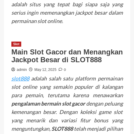
adalah situs yang tepat bagi siapa saja yang
serius ingin memenangkan jackpot besar dalam
permainan slot online.
Slot
Main Slot Gacor dan Menangkan
Jackpot Besar di SLOT888
0
admin
May 12, 2025
slot888
adalah salah satu platform permainan
slot online yang semakin populer di kalangan
para pemain, terutama karena menawarkan
pengalaman bermain slot gacor
dengan peluang
kemenangan besar. Dengan koleksi game slot
yang menarik dan variasi fitur bonus yang
menguntungkan,
SLOT888
telah menjadi pilihan