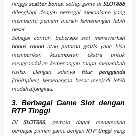
hingga
scatter bonus
, setiap game di
SLOT888
dilengkapi dengan berbagai mekanisme yang
membantu pemain meraih kemenangan lebih
besar.
Sebagai contoh, beberapa slot menawarkan
bonus round
atau
putaran gratis
yang bisa
memberikan kesempatan ekstra untuk
menggandakan kemenangan tanpa menambah
risiko. Dengan adanya
fitur pengganda
(multiplier), kemenangan besar menjadi lebih
mudah dijangkau.
3.
Berbagai Game Slot dengan
RTP Tinggi
Di
SLOT888
, pemain dapat menemukan
berbagai pilihan game dengan
RTP tinggi
yang