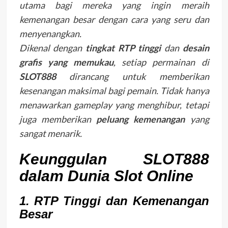
utama bagi mereka yang ingin meraih
kemenangan besar dengan cara yang seru dan
menyenangkan.
Dikenal dengan
tingkat RTP tinggi
dan
desain
grafis yang memukau
, setiap permainan di
SLOT888
dirancang untuk memberikan
kesenangan maksimal bagi pemain. Tidak hanya
menawarkan gameplay yang menghibur, tetapi
juga memberikan
peluang kemenangan
yang
sangat menarik.
Keunggulan SLOT888
dalam Dunia Slot Online
1.
RTP Tinggi dan Kemenangan
Besar