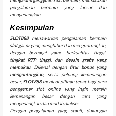
mengalami gangguan saat bermain, memastikan
pengalaman bermain yang lancar dan
menyenangkan.
Kesimpulan
SLOT888
menawarkan pengalaman bermain
slot gacor
yang menghibur dan menguntungkan,
dengan berbagai game berkualitas tinggi,
tingkat RTP tinggi
, dan
desain grafis yang
memukau
. Dikenal dengan
fitur bonus yang
menguntungkan
, serta peluang kemenangan
besar,
SLOT888
menjadi pilihan tepat bagi para
penggemar slot online yang ingin meraih
kemenangan besar dengan cara yang
menyenangkan dan mudah diakses.
Dengan pengalaman yang stabil, dukungan