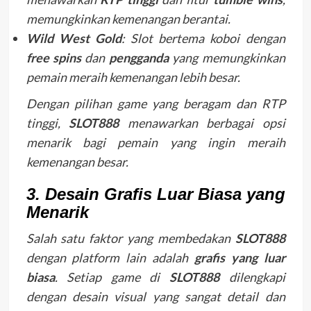
memungkinkan kemenangan berantai.
Wild West Gold
: Slot bertema koboi dengan
free spins
dan
pengganda
yang memungkinkan
pemain meraih kemenangan lebih besar.
Dengan pilihan game yang beragam dan RTP
tinggi,
SLOT888
menawarkan berbagai opsi
menarik bagi pemain yang ingin meraih
kemenangan besar.
3.
Desain Grafis Luar Biasa yang
Menarik
Salah satu faktor yang membedakan
SLOT888
dengan platform lain adalah
grafis yang luar
biasa
. Setiap game di
SLOT888
dilengkapi
dengan desain visual yang sangat detail dan