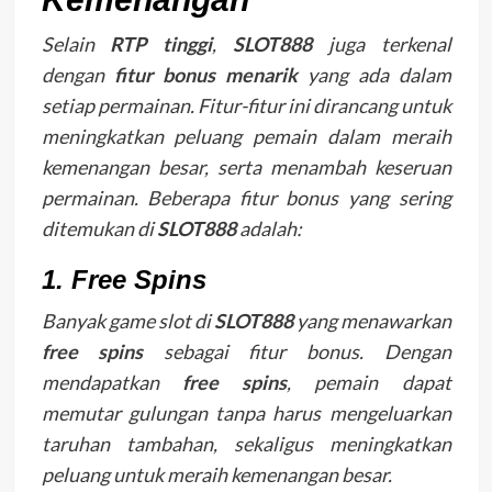
Selain
RTP tinggi
,
SLOT888
juga terkenal
dengan
fitur bonus menarik
yang ada dalam
setiap permainan. Fitur-fitur ini dirancang untuk
meningkatkan peluang pemain dalam meraih
kemenangan besar, serta menambah keseruan
permainan. Beberapa fitur bonus yang sering
ditemukan di
SLOT888
adalah:
1.
Free Spins
Banyak game slot di
SLOT888
yang menawarkan
free spins
sebagai fitur bonus. Dengan
mendapatkan
free spins
, pemain dapat
memutar gulungan tanpa harus mengeluarkan
taruhan tambahan, sekaligus meningkatkan
peluang untuk meraih kemenangan besar.