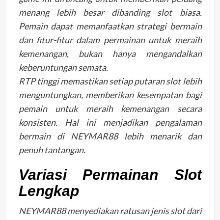
menang lebih besar dibanding slot biasa.
Pemain dapat memanfaatkan strategi bermain
dan fitur-fitur dalam permainan untuk meraih
kemenangan, bukan hanya mengandalkan
keberuntungan semata.
RTP tinggi memastikan setiap putaran slot lebih
menguntungkan, memberikan kesempatan bagi
pemain untuk meraih kemenangan secara
konsisten. Hal ini menjadikan pengalaman
bermain di NEYMAR88 lebih menarik dan
penuh tantangan.
Variasi Permainan Slot
Lengkap
NEYMAR88 menyediakan ratusan jenis slot dari