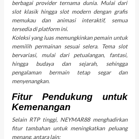
berbagai provider ternama dunia. Mulai dari
slot klasik hingga slot modern dengan grafis
memukau dan animasi interaktif, semua
tersedia di platform ini.
Koleksi yang luas memungkinkan pemain untuk
memilih permainan sesuai selera. Tema slot
bervariasi, mulai dari petualangan, fantasi,
hingga budaya dan sejarah, sehingga
pengalaman bermain tetap segar dan
menyenangkan.
Fitur Pendukung untuk
Kemenangan
Selain RTP tinggi, NEYMAR88 menghadirkan
fitur tambahan untuk meningkatkan peluang
menang, antara lain: