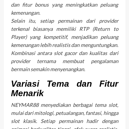
dan fitur bonus yang meningkatkan peluang
kemenangan.
Selain itu, setiap permainan dari provider
terkenal biasanya memiliki RTP (Return to
Player) yang kompetitif, menjadikan peluang
kemenangan lebih realistis dan menguntungkan.
Kombinasi antara slot gacor dan kualitas dari
provider ternama membuat pengalaman
bermain semakin menyenangkan.
Variasi Tema dan Fitur
Menarik
NEYMAR88 menyediakan berbagai tema slot,
mulai dari mitologi, petualangan, fantasi, hingga
slot klasik. Setiap permainan hadir dengan
animasi berkualitas tinggi, efek suara realistis,