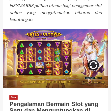
NEYMAR88 pilihan utama bagi penggemar slot
online yang mengutamakan hiburan dan
keuntungan.
Slot
Pengalaman Bermain Slot yang
Seru dan Menguntungkan di