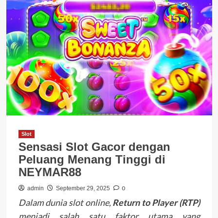
Slot
Sensasi Slot Gacor dengan
Peluang Menang Tinggi di
NEYMAR88
0
admin
September 29, 2025
Dalam dunia slot online,
Return to Player (RTP)
menjadi salah satu faktor utama yang