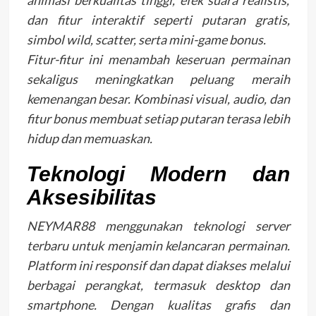
dan fitur interaktif seperti putaran gratis,
simbol wild, scatter, serta mini-game bonus.
Fitur-fitur ini menambah keseruan permainan
sekaligus meningkatkan peluang meraih
kemenangan besar. Kombinasi visual, audio, dan
fitur bonus membuat setiap putaran terasa lebih
hidup dan memuaskan.
Teknologi Modern dan
Aksesibilitas
NEYMAR88 menggunakan teknologi server
terbaru untuk menjamin kelancaran permainan.
Platform ini responsif dan dapat diakses melalui
berbagai perangkat, termasuk desktop dan
smartphone. Dengan kualitas grafis dan