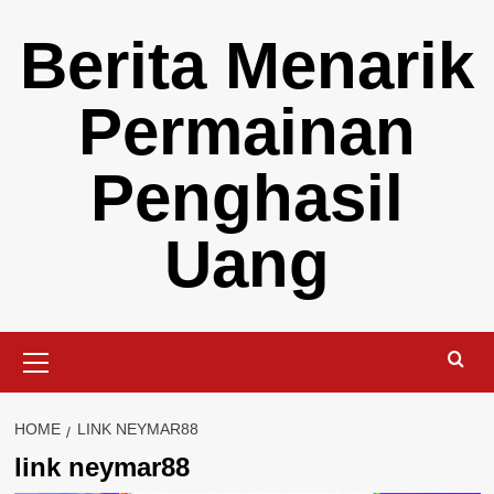
Skip
Berita Menarik
to
content
Permainan
Penghasil
Uang
Primary
Menu
HOME
LINK NEYMAR88
link neymar88