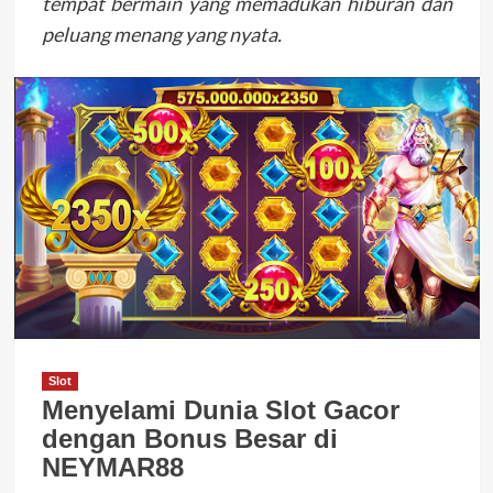
tempat bermain yang memadukan hiburan dan
peluang menang yang nyata.
Slot
Menyelami Dunia Slot Gacor
dengan Bonus Besar di
NEYMAR88