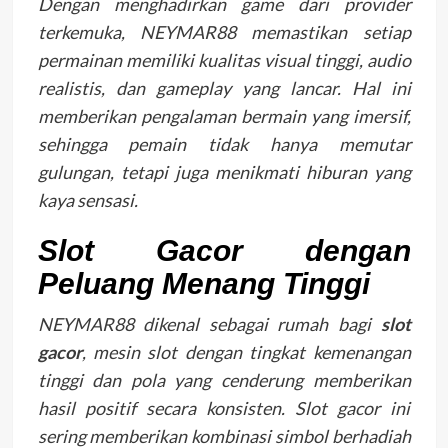
Dengan menghadirkan game dari provider
terkemuka, NEYMAR88 memastikan setiap
permainan memiliki kualitas visual tinggi, audio
realistis, dan gameplay yang lancar. Hal ini
memberikan pengalaman bermain yang imersif,
sehingga pemain tidak hanya memutar
gulungan, tetapi juga menikmati hiburan yang
kaya sensasi.
Slot Gacor dengan
Peluang Menang Tinggi
NEYMAR88 dikenal sebagai rumah bagi
slot
gacor
, mesin slot dengan tingkat kemenangan
tinggi dan pola yang cenderung memberikan
hasil positif secara konsisten. Slot gacor ini
sering memberikan kombinasi simbol berhadiah