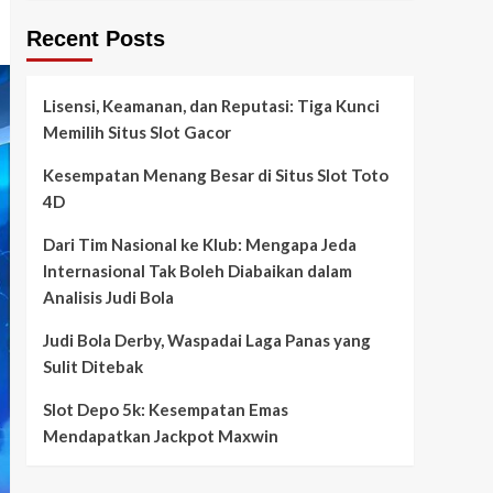
Recent Posts
Lisensi, Keamanan, dan Reputasi: Tiga Kunci
Memilih Situs Slot Gacor
Kesempatan Menang Besar di Situs Slot Toto
4D
Dari Tim Nasional ke Klub: Mengapa Jeda
Internasional Tak Boleh Diabaikan dalam
Analisis Judi Bola
Judi Bola Derby, Waspadai Laga Panas yang
Sulit Ditebak
Slot Depo 5k: Kesempatan Emas
Mendapatkan Jackpot Maxwin