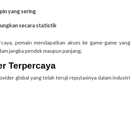
spin yang sering
ungkan secara statistik
percaya, pemain mendapatkan akses ke game-game yang
alam jangka pendek maupun panjang.
er Terpercaya
er global yang telah teruji reputasinya dalam industri