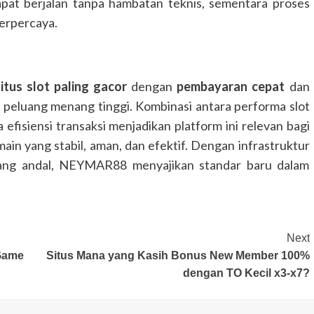
pat berjalan tanpa hambatan teknis, sementara proses
terpercaya.
itus slot paling gacor
dengan
pembayaran cepat
dan
peluang menang tinggi. Kombinasi antara performa slot
 efisiensi transaksi menjadikan platform ini relevan bagi
 yang stabil, aman, dan efektif. Dengan infrastruktur
ng andal, NEYMAR88 menyajikan standar baru dalam
Next
 Game
Situs Mana yang Kasih Bonus New Member 100%
dengan TO Kecil x3-x7?