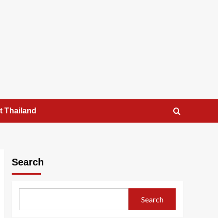
t Thailand
Search
Search