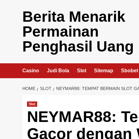
Skip
to
Berita Menarik
content
Permainan
Penghasil Uang
Casino
Judi Bola
Slot
Sitemap
Sbobet
HOME
SLOT
NEYMAR88: TEMPAT BERMAIN SLOT G
Slot
NEYMAR88: Tem
Gacor dengan 