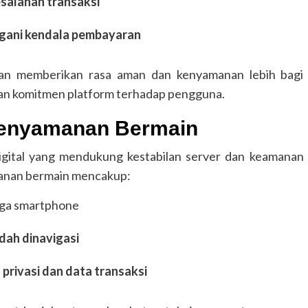
salahan transaksi
gani kendala pembayaran
an memberikan rasa aman dan kenyamanan lebih bagi
dan komitmen platform terhadap pengguna.
 Kenyamanan Bermain
igital yang mendukung kestabilan server dan keamanan
manan bermain mencakup:
ngga smartphone
dah dinavigasi
privasi dan data transaksi