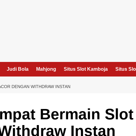
Judi Bola
Mahjong
Situs Slot Kamboja
Situs Slo
ACOR DENGAN WITHDRAW INSTAN
pat Bermain Slot
Withdraw Instan