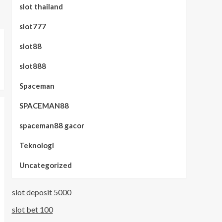
slot thailand
slot777
slot88
slot888
Spaceman
SPACEMAN88
spaceman88 gacor
Teknologi
Uncategorized
slot deposit 5000
slot bet 100