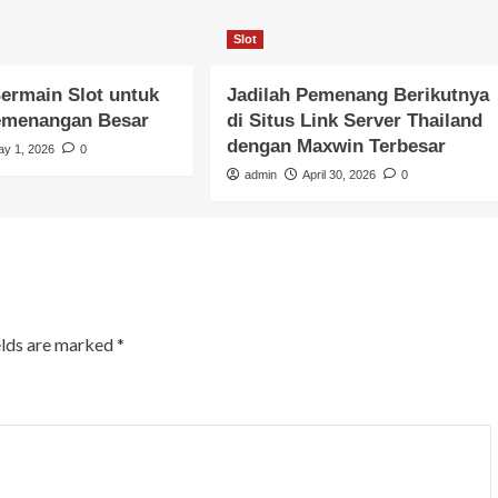
Slot
Bermain Slot untuk
Jadilah Pemenang Berikutnya
emenangan Besar
di Situs Link Server Thailand
dengan Maxwin Terbesar
ay 1, 2026
0
admin
April 30, 2026
0
elds are marked
*