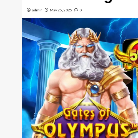
admin
May 25, 2025
0