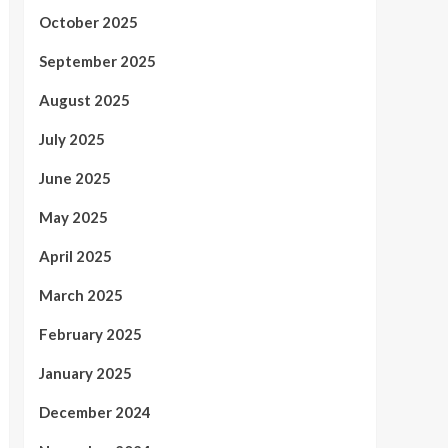
October 2025
September 2025
August 2025
July 2025
June 2025
May 2025
April 2025
March 2025
February 2025
January 2025
December 2024