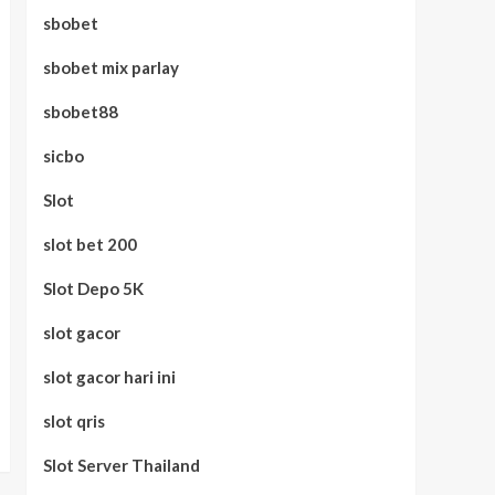
sbobet
sbobet mix parlay
sbobet88
sicbo
Slot
slot bet 200
Slot Depo 5K
slot gacor
slot gacor hari ini
slot qris
Slot Server Thailand