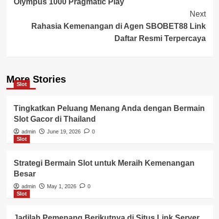
Olympus 1000 Pragmatic Play
Next
Rahasia Kemenangan di Agen SBOBET88 Link
Daftar Resmi Terpercaya
More Stories
Slot
Tingkatkan Peluang Menang Anda dengan Bermain
Slot Gacor di Thailand
admin
June 19, 2026
0
Slot
Strategi Bermain Slot untuk Meraih Kemenangan
Besar
admin
May 1, 2026
0
Slot
Jadilah Pemenang Berikutnya di Situs Link Server