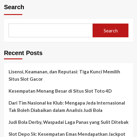
Search
Search
Recent Posts
Lisensi, Keamanan, dan Reputasi: Tiga Kunci Memilih
Situs Slot Gacor
Kesempatan Menang Besar di Situs Slot Toto 4D
Dari Tim Nasional ke Klub: Mengapa Jeda Internasional
Tak Boleh Diabaikan dalam Analisis Judi Bola
Judi Bola Derby, Waspadai Laga Panas yang Sulit Ditebak
Slot Depo 5k: Kesempatan Emas Mendapatkan Jackpot