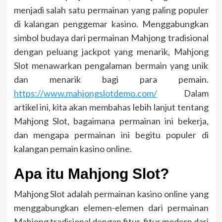
menjadi salah satu permainan yang paling populer
di kalangan penggemar kasino. Menggabungkan
simbol budaya dari permainan Mahjong tradisional
dengan peluang jackpot yang menarik, Mahjong
Slot menawarkan pengalaman bermain yang unik
dan menarik bagi para pemain.
https://www.mahjongslotdemo.com/
Dalam
artikel ini, kita akan membahas lebih lanjut tentang
Mahjong Slot, bagaimana permainan ini bekerja,
dan mengapa permainan ini begitu populer di
kalangan pemain kasino online.
Apa itu Mahjong Slot?
Mahjong Slot adalah permainan kasino online yang
menggabungkan elemen-elemen dari permainan
Mahjong tradisional dengan fitur-fitur modern dari