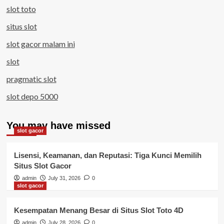
slot toto
situs slot
slot gacor malam ini
slot
pragmatic slot
slot depo 5000
You may have missed
slot gacor
Lisensi, Keamanan, dan Reputasi: Tiga Kunci Memilih
Situs Slot Gacor
admin
July 31, 2026
0
slot gacor
Kesempatan Menang Besar di Situs Slot Toto 4D
admin
July 28, 2026
0