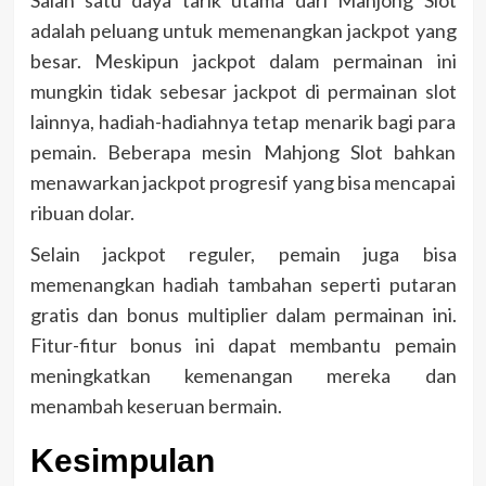
Salah satu daya tarik utama dari Mahjong Slot
adalah peluang untuk memenangkan jackpot yang
besar. Meskipun jackpot dalam permainan ini
mungkin tidak sebesar jackpot di permainan slot
lainnya, hadiah-hadiahnya tetap menarik bagi para
pemain. Beberapa mesin Mahjong Slot bahkan
menawarkan jackpot progresif yang bisa mencapai
ribuan dolar.
Selain jackpot reguler, pemain juga bisa
memenangkan hadiah tambahan seperti putaran
gratis dan bonus multiplier dalam permainan ini.
Fitur-fitur bonus ini dapat membantu pemain
meningkatkan kemenangan mereka dan
menambah keseruan bermain.
Kesimpulan