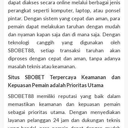
dapat diakses secara online melalui berbagai jenis
perangkat seperti komputer, laptop, atau ponsel
pintar. Dengan sistem yang cepat dan aman, para
pemain dapat melakukan taruhan dengan mudah
dan nyaman kapan saja dan di mana saja. Dengan
teknologi canggih yang digunakan oleh
SBOBET88, setiap transaksi taruhan akan
diproses dengan cepat dan aman, tanpa adanya
masalah teknis atau keamanan.
Situs SBOBET Terpercaya Keamanan dan
Kepuasan Pemain adalah Prioritas Utama
SBOBET88 memiliki reputasi yang baik dalam
memastikan keamanan dan kepuasan pemain
sebagai prioritas utama. Dengan menyediakan
layanan pelanggan 24 jam dan dukungan teknis
yang handal, para pemain dapat dengan mudah