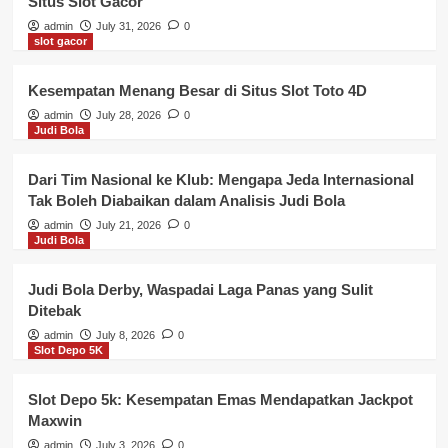
Situs Slot Gacor
admin
July 31, 2026
0
slot gacor
Kesempatan Menang Besar di Situs Slot Toto 4D
admin
July 28, 2026
0
Judi Bola
Dari Tim Nasional ke Klub: Mengapa Jeda Internasional
Tak Boleh Diabaikan dalam Analisis Judi Bola
admin
July 21, 2026
0
Judi Bola
Judi Bola Derby, Waspadai Laga Panas yang Sulit
Ditebak
admin
July 8, 2026
0
Slot Depo 5K
Slot Depo 5k: Kesempatan Emas Mendapatkan Jackpot
Maxwin
admin
July 3, 2026
0