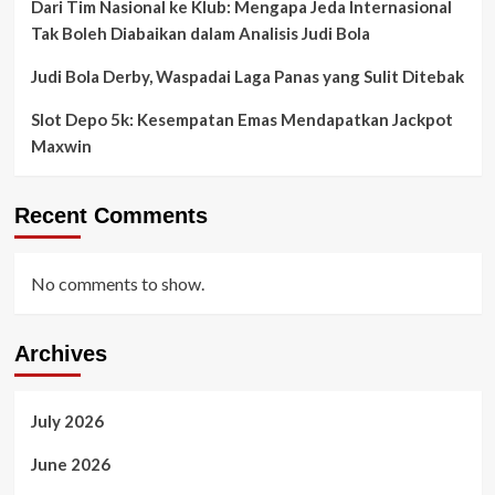
Dari Tim Nasional ke Klub: Mengapa Jeda Internasional
Tak Boleh Diabaikan dalam Analisis Judi Bola
Judi Bola Derby, Waspadai Laga Panas yang Sulit Ditebak
Slot Depo 5k: Kesempatan Emas Mendapatkan Jackpot
Maxwin
Recent Comments
No comments to show.
Archives
July 2026
June 2026