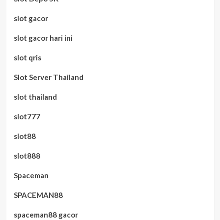
slot gacor
slot gacor hari ini
slot qris
Slot Server Thailand
slot thailand
slot777
slot88
slot888
Spaceman
SPACEMAN88
spaceman88 gacor