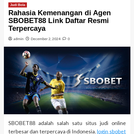
Judi Bola
Rahasia Kemenangan di Agen
SBOBET88 Link Daftar Resmi
Terpercaya
admin
December 2, 2024
0
SBOBET88 adalah salah satu situs judi online
terbesar dan terpercaya di Indonesia.
login sbobet