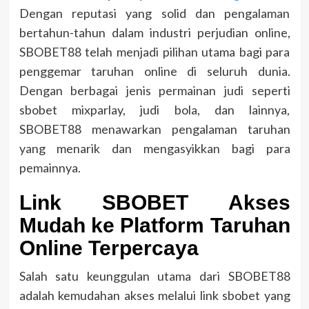
Dengan reputasi yang solid dan pengalaman
bertahun-tahun dalam industri perjudian online,
SBOBET88 telah menjadi pilihan utama bagi para
penggemar taruhan online di seluruh dunia.
Dengan berbagai jenis permainan judi seperti
sbobet mixparlay, judi bola, dan lainnya,
SBOBET88 menawarkan pengalaman taruhan
yang menarik dan mengasyikkan bagi para
pemainnya.
Link SBOBET Akses
Mudah ke Platform Taruhan
Online Terpercaya
Salah satu keunggulan utama dari SBOBET88
adalah kemudahan akses melalui link sbobet yang