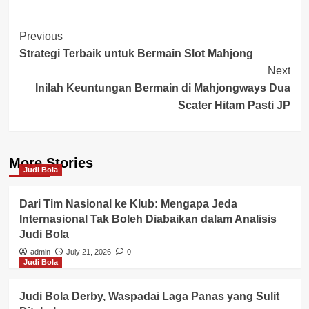
Post
Previous
Strategi Terbaik untuk Bermain Slot Mahjong
Navigation
Next
Inilah Keuntungan Bermain di Mahjongways Dua
Scater Hitam Pasti JP
More Stories
Judi Bola
Dari Tim Nasional ke Klub: Mengapa Jeda
Internasional Tak Boleh Diabaikan dalam Analisis
Judi Bola
admin
July 21, 2026
0
Judi Bola
Judi Bola Derby, Waspadai Laga Panas yang Sulit