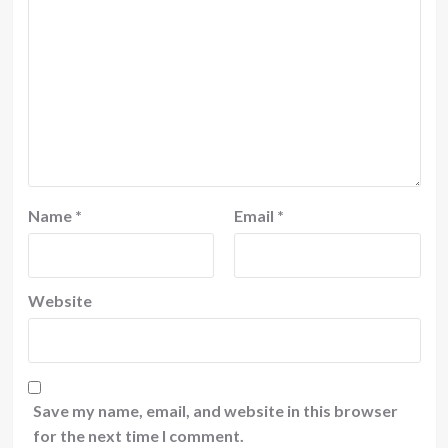
Name
*
Email
*
Website
Save my name, email, and website in this browser
for the next time I comment.