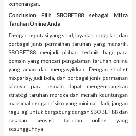
kemenangan.
Conclusion Pilih SBOBET88 sebagai Mitra
Taruhan Online Anda
Dengan reputasi yang solid, layanan unggulan, dan
berbagai jenis permainan taruhan yang menarik,
SBOBET88 menjadi pilihan terbaik bagi para
pemain yang mencari pengalaman taruhan online
yang aman dan mengasyikkan. Dengan sbobet
mixparlay, judi bola, dan berbagai jenis permainan
lainnya, para pemain dapat mengembangkan
strategi taruhan mereka dan meraih keuntungan
maksimal dengan risiko yang minimal. Jadi, jangan
ragu lagi untuk bergabung dengan SBOBET88 dan
rasakan sensasi taruhan online yang
sesungguhnya