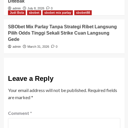
Ditebak
admin
July 8, 2026
0
Judi Bola
sbobet
sbobet mix parlay
sbobet88
SBObet Mix Parlay Tanpa Strategi Ribet Langsung
Pilih Odds Tinggi Sekali Strike Cuan Langsung
Gede
admin
March 31, 2026
0
Leave a Reply
Your email address will not be published.
Required fields
are marked
*
Comment
*