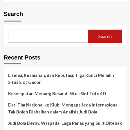
Search
Search
Recent Posts
Lisensi, Keamanan, dan Reputasi: Tiga Kunci Memilih
Situs Slot Gacor
Kesempatan Menang Besar di Situs Slot Toto 4D
Dari Tim Nasional ke Klub: Mengapa Jeda Internasional
Tak Boleh Diabaikan dalam Analisis Judi Bola
Judi Bola Derby, Waspadai Laga Panas yang Sulit Ditebak