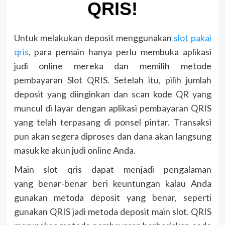
QRIS!
Untuk melakukan deposit menggunakan
slot pakai
qris
, para pemain hanya perlu membuka aplikasi
judi online mereka dan memilih metode
pembayaran Slot QRIS. Setelah itu, pilih jumlah
deposit yang diinginkan dan scan kode QR yang
muncul di layar dengan aplikasi pembayaran QRIS
yang telah terpasang di ponsel pintar. Transaksi
pun akan segera diproses dan dana akan langsung
masuk ke akun judi online Anda.
Main slot qris dapat menjadi pengalaman
yang benar-benar beri keuntungan kalau Anda
gunakan metoda deposit yang benar, seperti
gunakan QRIS jadi metoda deposit main slot. QRIS