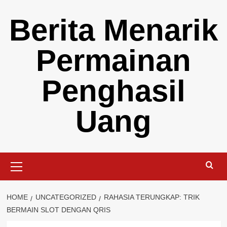
Skip
Berita Menarik
to
content
Permainan
Penghasil
Uang
Primary
Menu
HOME
UNCATEGORIZED
RAHASIA TERUNGKAP: TRIK
BERMAIN SLOT DENGAN QRIS