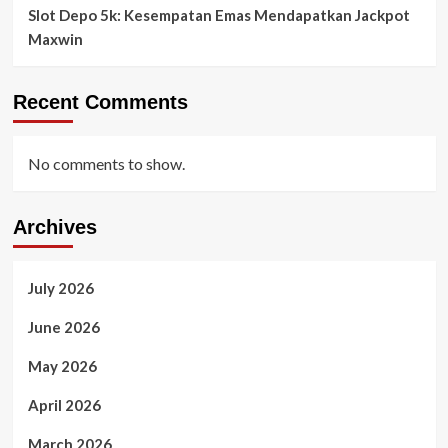
Slot Depo 5k: Kesempatan Emas Mendapatkan Jackpot
Maxwin
Recent Comments
No comments to show.
Archives
July 2026
June 2026
May 2026
April 2026
March 2026