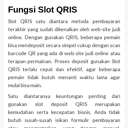
Fungsi Slot QRIS
Slot QRIS satu diantara metoda pembayaran
terakhir yang sudah dikenalkan oleh web-site judi
online. Dengan gunakan QRIS, beberapa pemain
bisa mendeposit secara simpel cukup dengan scan
barcode QR yang ada di web-site judi online atau
terapan permainan. Proses deposit gunakan Slot
QRIS terlalu cepat dan efektif, agar beberapa
pemain tidak butuh menanti waktu lama agar
mulai bisa main.
Satu diantaranya keuntungan penting dari
gunakan slot deposit QRIS merupakan
kemudahan serta kecepatan bisnis. Anda tidak
butuh susah-susah isikan formulir pembayaran