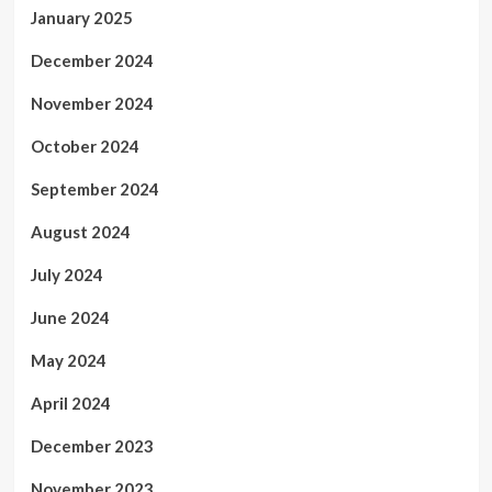
January 2025
December 2024
November 2024
October 2024
September 2024
August 2024
July 2024
June 2024
May 2024
April 2024
December 2023
November 2023