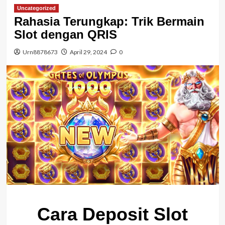
Uncategorized
Rahasia Terungkap: Trik Bermain
Slot dengan QRIS
Urn8878673
April 29, 2024
0
Cara Deposit Slot