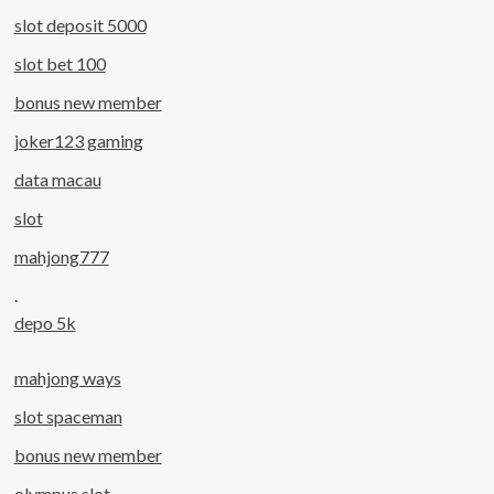
slot deposit 5000
slot bet 100
bonus new member
joker123 gaming
data macau
slot
mahjong777
.
depo 5k
mahjong ways
slot spaceman
bonus new member
olympus slot