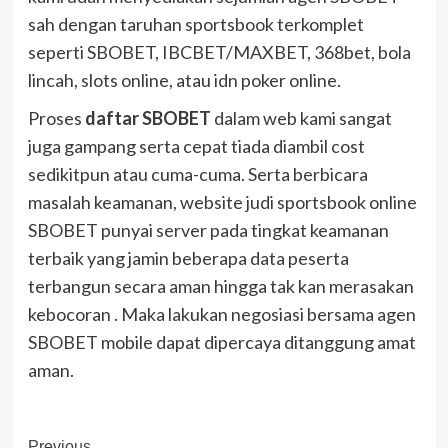
sah dengan taruhan sportsbook terkomplet
seperti SBOBET, IBCBET/MAXBET, 368bet, bola
lincah, slots online, atau idn poker online.
Proses
daftar SBOBET
dalam web kami sangat
juga gampang serta cepat tiada diambil cost
sedikitpun atau cuma-cuma. Serta berbicara
masalah keamanan, website judi sportsbook online
SBOBET punyai server pada tingkat keamanan
terbaik yang jamin beberapa data peserta
terbangun secara aman hingga tak kan merasakan
kebocoran . Maka lakukan negosiasi bersama agen
SBOBET mobile dapat dipercaya ditanggung amat
aman.
Previous