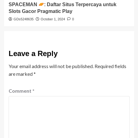
SPACEMAN
: Daftar Situs Terpercaya untuk
Slots Gacor Pragmatic Play
GDs5248635
October 1, 2024
0
Leave a Reply
Your email address will not be published.
Required fields
are marked
*
Comment
*