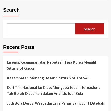
Search
Search
Recent Posts
Lisensi, Keamanan, dan Reputasi: Tiga Kunci Memilih
Situs Slot Gacor
Kesempatan Menang Besar di Situs Slot Toto 4D
Dari Tim Nasional ke Klub: Mengapa Jeda Internasional
Tak Boleh Diabaikan dalam Analisis Judi Bola
Judi Bola Derby, Waspadai Laga Panas yang Sulit Ditebak