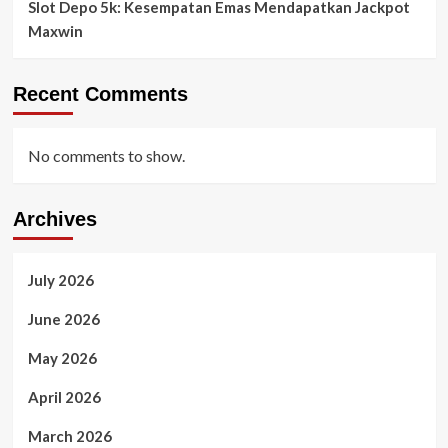
Slot Depo 5k: Kesempatan Emas Mendapatkan Jackpot
Maxwin
Recent Comments
No comments to show.
Archives
July 2026
June 2026
May 2026
April 2026
March 2026