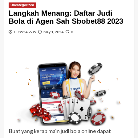
Uncategorized
Langkah Menang: Daftar Judi
Bola di Agen Sah Sbobet88 2023
GDs5248635
May 1, 2024
0
Buat yang kerap main judi bola online dapat