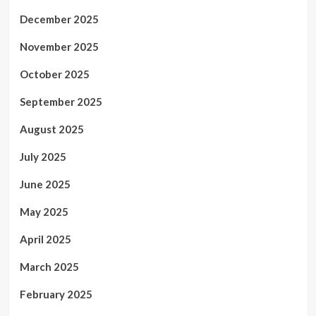
December 2025
November 2025
October 2025
September 2025
August 2025
July 2025
June 2025
May 2025
April 2025
March 2025
February 2025