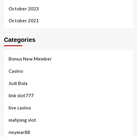
October 2023
October 2021
Categories
Bonus New Member
Casino
Judi Bola
link slot777
live casino
mahjong slot
neymar88