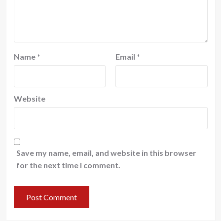
Name
*
Email
*
Website
Save my name, email, and website in this browser
for the next time I comment.