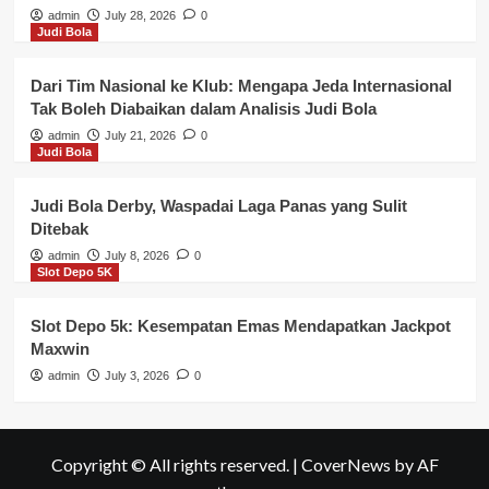
admin
July 28, 2026
0
Judi Bola
Dari Tim Nasional ke Klub: Mengapa Jeda Internasional
Tak Boleh Diabaikan dalam Analisis Judi Bola
admin
July 21, 2026
0
Judi Bola
Judi Bola Derby, Waspadai Laga Panas yang Sulit
Ditebak
admin
July 8, 2026
0
Slot Depo 5K
Slot Depo 5k: Kesempatan Emas Mendapatkan Jackpot
Maxwin
admin
July 3, 2026
0
Copyright © All rights reserved.
|
CoverNews
by AF