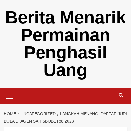
Skip
Berita Menarik
to
content
Permainan
Penghasil
Uang
Primary
Menu
HOME
UNCATEGORIZED
LANGKAH MENANG: DAFTAR JUDI
BOLA DI AGEN SAH SBOBET88 2023